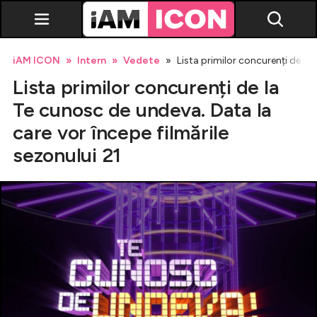
iAM ICON
Intern
Vedete
Lista primilor concurenți de la 
Lista primilor concurenți de la
Te cunosc de undeva. Data la
care vor începe filmările
sezonului 21
Vedete
Breaking news
Evenimente
Emisiuni TV
Horoscop
Lifestyle