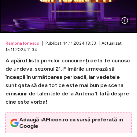
Celebrități
Breaking News
Ramona Ionescu
| Publicat: 14.11.2024 19:33 | Actualizat:
15.11.2024 11:34
A apărut lista primilor concurenți de la Te cunosc
de undeva, sezonul 21. Filmările urmează să
înceapă în următoarea perioadă, iar vedetele
sunt gata să dea tot ce este mai bun pe scena
emisiunii de talentele de la Antena 1. Iată despre
Intră în cont
cine este vorba!
Creează cont
Adaugă iAMicon.ro ca sursă preferată în
Google