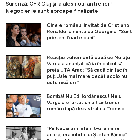
Surpriză: CFR Cluj și-a ales noul antrenor!
Negocierile sunt aproape finalizate
Cine e românul invitat de Cristiano
Ronaldo la nunta cu Georgina: ”Sunt
prieteni foarte buni”
Reacție vehementă după ce Neluțu
Varga a anunțat că ia în calcul să
preia UTA Arad: ”Să cadă din lac în
puț. Jale mai mare decât acolo nu
este nicăieri!”
Bombă! Nu Edi Iordănescu! Nelu
Varga a ofertat un alt antrenor
român după dezastrul cu Tromso
”Pe Nadia am întâlnit-o la mine
acasă, era iubita lui Ștefan Bănică”.