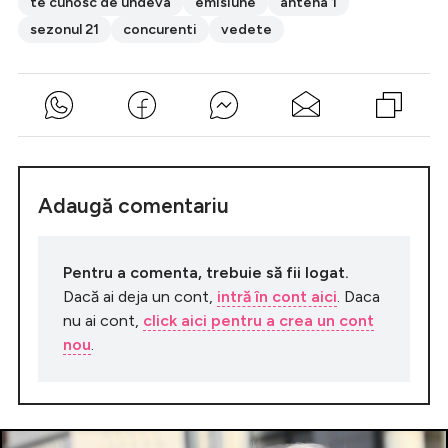
te cunosc de undeva
emisiune
antena 1
sezonul 21
concurenti
vedete
Adaugă comentariu
Pentru a comenta, trebuie să fii logat.
Dacă ai deja un cont,
intră în cont aici
. Daca
nu ai cont,
click aici pentru a crea un cont
nou
.