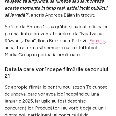
reușesc să surprindă, să filmeze sau să monteze
aceste momente în timp real, astfel încât publicul
să le vadă?
”, a scris Andreea Bălan în trecut.
Șefii de la Antena 1 s-au grăbit și au luat-o în calcul
pe una dintre prezentatoarele de la ''Neatza cu
Răzvan și Dani'', Ilona Brezoianu. Potrivit
Fanatik
,
aceasta ar urma să semneze cu trustul Intact
Media Group în perioada următoare.
Data la care vor începe filmările sezonului
21
Se apropie filmările pentru noul sezon Te cunosc
de undeva, care vor avea loc începând cu luna
ianuarie 2025, iar ușile au fost deschise
concurenților. Producătorii au vorbit deja cu unii
dintre noii participanți ai concursului de