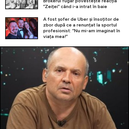
Brokerul fugar povestește reacția
”Zeiței” când i-a intrat în baie
A fost șofer de Uber și însoțitor de
zbor după ce a renunțat la sportul
profesionist: ”Nu mi-am imaginat în
viața mea!”