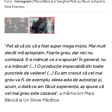
Foto :
Instagram
| Mara Bănică și Serghei Mizil au făcut echipă la
Asia Express.
”
Pot să vă zic că a fost super mega mișto. Mai mult
decât mă așteptam. Foarte greu, dar nici nu
contează. S-a mâncat ce s-a apucat! În general, nu
s-a mâncat! (…) O producție impecabilă din toate
punctele de vedere! (…) Eu am crezut că cel mai
greu va fi, de exemplu, ideea asta de autostop și,
acum, o dată ce am făcut experiența, aș spune că
cel mai greu este cazarea
”
, a mărturisit Mara
Bănică la Un Show Păcătos.