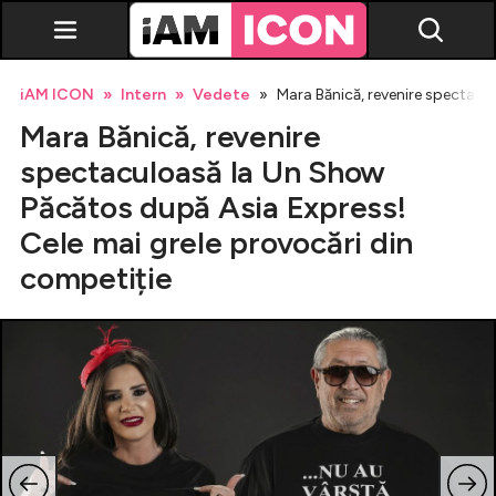
iAM ICON
Intern
Vedete
Mara Bănică, revenire spectacu
Mara Bănică, revenire
spectaculoasă la Un Show
Păcătos după Asia Express!
Cele mai grele provocări din
Vedete
competiție
Breaking news
Evenimente
Emisiuni TV
Horoscop
Lifestyle