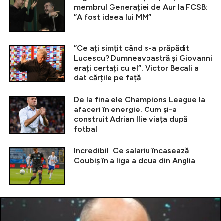
membrul Generației de Aur la FCSB:
”A fost ideea lui MM”
”Ce ați simțit când s-a prăpădit
Lucescu? Dumneavoastră și Giovanni
erați certați cu el”. Victor Becali a
dat cărțile pe față
De la finalele Champions League la
afaceri în energie. Cum și-a
construit Adrian Ilie viața după
fotbal
Incredibil! Ce salariu încasează
Coubiș în a liga a doua din Anglia