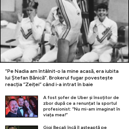
”Pe Nadia am întâlnit-o la mine acasă, era iubita
lui Ștefan Bănică”. Brokerul fugar povestește
reacția ”Zeiței” când i-a intrat în baie
A fost șofer de Uber și însoțitor de
zbor după ce a renunțat la sportul
profesionist: ”Nu mi-am imaginat în
viața mea!”
Gigi Becali încă îl așteaptă pe