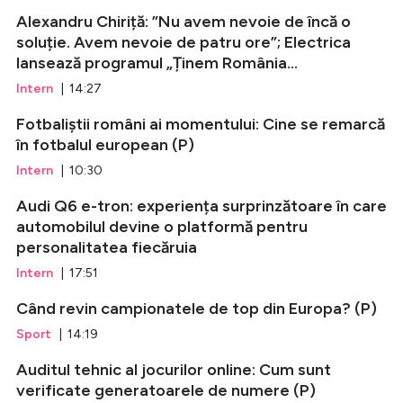
Alexandru Chiriță: ”Nu avem nevoie de încă o
soluție. Avem nevoie de patru ore”; Electrica
lansează programul „Ținem România...
Intern
| 14:27
Fotbaliștii români ai momentului: Cine se remarcă
în fotbalul european (P)
Intern
| 10:30
Audi Q6 e-tron: experiența surprinzătoare în care
automobilul devine o platformă pentru
personalitatea fiecăruia
Intern
| 17:51
Când revin campionatele de top din Europa? (P)
Sport
| 14:19
Auditul tehnic al jocurilor online: Cum sunt
verificate generatoarele de numere (P)