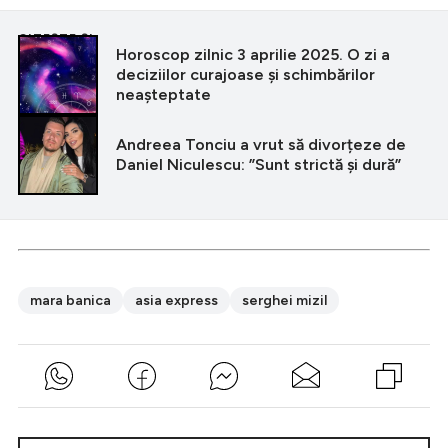
CITEȘTE ȘI
Horoscop zilnic 3 aprilie 2025. O zi a
deciziilor curajoase și schimbărilor
neașteptate
Andreea Tonciu a vrut să divorțeze de
Daniel Niculescu: ”Sunt strictă și dură”
mara banica
asia express
serghei mizil