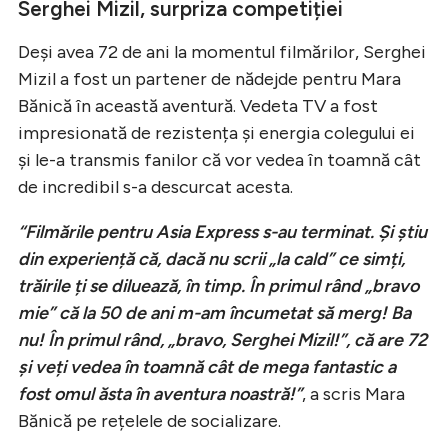
Serghei Mizil, surpriza competiției
Deși avea 72 de ani la momentul filmărilor, Serghei
Mizil a fost un partener de nădejde pentru Mara
Bănică în această aventură. Vedeta TV a fost
impresionată de rezistența și energia colegului ei
și le-a transmis fanilor că vor vedea în toamnă cât
de incredibil s-a descurcat acesta.
“Filmările pentru Asia Express s-au terminat. Și știu
din experiență că, dacă nu scrii „la cald” ce simți,
trăirile ți se diluează, în timp. În primul rând „bravo
mie” că la 50 de ani m-am încumetat să merg! Ba
nu! În primul rând, „bravo, Serghei Mizil!”, că are 72
și veți vedea în toamnă cât de mega fantastic a
fost omul ăsta în aventura noastră!”
, a scris Mara
Bănică pe rețelele de socializare.