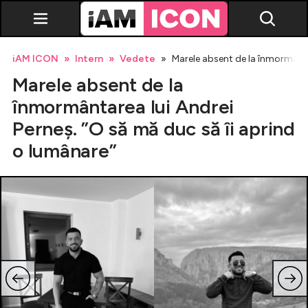
iAM ICON
Intern
Vedete
Marele absent de la înmormântar
Marele absent de la
înmormântarea lui Andrei
Perneș. ”O să mă duc să îi aprind
o lumânare”
Vedete
Breaking news
Evenimente
Emisiuni TV
Horoscop
Lifestyle