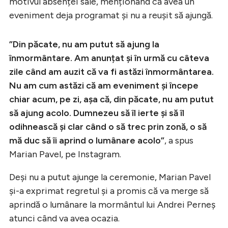
motivul absenței sale, menționând că avea un
eveniment deja programat și nu a reușit să ajungă.
”Din păcate, nu am putut să ajung la
înmormântare. Am anunțat și în urmă cu câteva
zile când am auzit că va fi astăzi înmormântarea.
Nu am cum astăzi că am eveniment și începe
chiar acum, pe zi, așa că, din păcate, nu am putut
să ajung acolo. Dumnezeu să îl ierte și să îl
odihnească și clar când o să trec prin zonă, o să
mă duc să îi aprind o lumânare acolo”
, a spus
Marian Pavel, pe Instagram.
Deși nu a putut ajunge la ceremonie, Marian Pavel
și-a exprimat regretul și a promis că va merge să
aprindă o lumânare la mormântul lui Andrei Perneș
atunci când va avea ocazia.