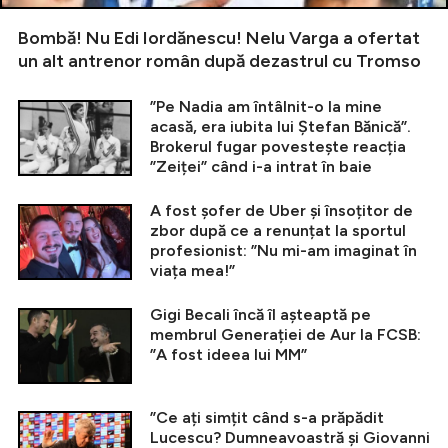
Bombă! Nu Edi Iordănescu! Nelu Varga a ofertat
un alt antrenor român după dezastrul cu Tromso
”Pe Nadia am întâlnit-o la mine
acasă, era iubita lui Ștefan Bănică”.
Brokerul fugar povestește reacția
”Zeiței” când i-a intrat în baie
A fost șofer de Uber și însoțitor de
zbor după ce a renunțat la sportul
profesionist: ”Nu mi-am imaginat în
viața mea!”
Gigi Becali încă îl așteaptă pe
membrul Generației de Aur la FCSB:
”A fost ideea lui MM”
”Ce ați simțit când s-a prăpădit
Lucescu? Dumneavoastră și Giovanni