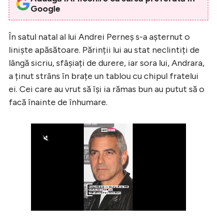
Google
În satul natal al lui Andrei Perneș s-a așternut o
liniște apăsătoare. Părinții lui au stat neclintiți de
lângă sicriu, sfâșiați de durere, iar sora lui, Andrara,
a ținut strâns în brațe un tablou cu chipul fratelui
ei. Cei care au vrut să își ia rămas bun au putut să o
facă înainte de înhumare.