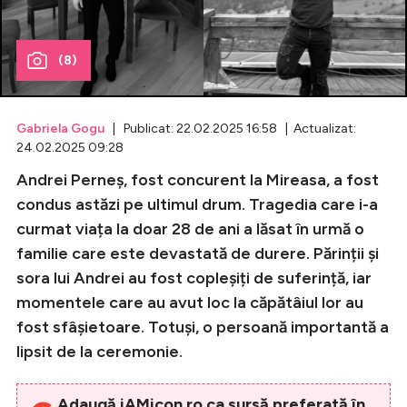
Celebrități
(8)
Breaking News
Gabriela Gogu
| Publicat: 22.02.2025 16:58 | Actualizat:
24.02.2025 09:28
Andrei Perneș, fost concurent la Mireasa, a fost
condus astăzi pe ultimul drum. Tragedia care i-a
curmat viața la doar 28 de ani a lăsat în urmă o
familie care este devastată de durere. Părinții și
sora lui Andrei au fost copleșiți de suferință, iar
Intră în cont
momentele care au avut loc la căpătâiul lor au
fost sfâșietoare. Totuși, o persoană importantă a
Creează cont
lipsit de la ceremonie.
Adaugă iAMicon.ro ca sursă preferată în