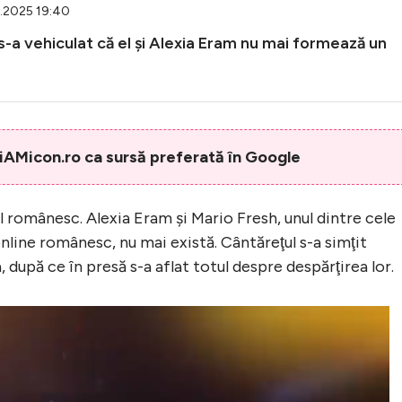
2.2025 19:40
s-a vehiculat că el şi Alexia Eram nu mai formează un
AMicon.ro ca sursă preferată în Google
l românesc. Alexia Eram şi Mario Fresh, unul dintre cele
online românesc, nu mai există. Cântăreţul s-a simţit
 după ce în presă s-a aflat totul despre despărţirea lor.