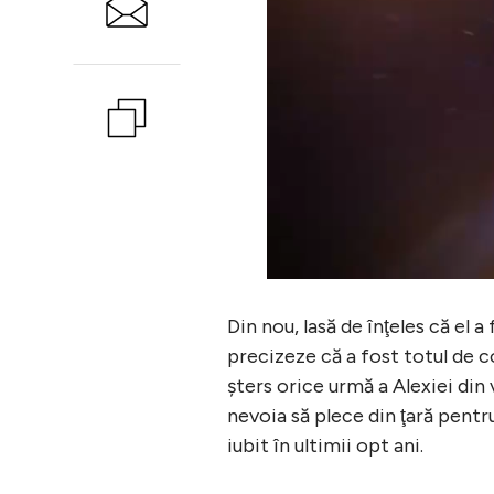
Din nou, lasă de înţeles că el a
precizeze că a fost totul de c
şters orice urmă a Alexiei din v
nevoia să plece din ţară pentr
iubit în ultimii opt ani.