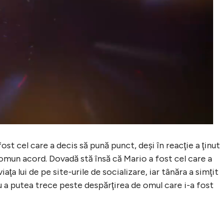
 fost cel care a decis să pună punct, deşi în reacţie a ţinut
omun acord. Dovadă stă însă că Mario a fost cel care a
iaţa lui de pe site-urile de socializare, iar tânăra a simţit
u a putea trece peste despărţirea de omul care i-a fost