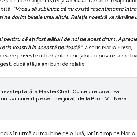
vălui internauţilor că el şi Alexia au rămas în relaţii bune
bită:
"Vreau să subliniez că nu există resentimente între
și ne dorim binele unul altuia. Relația noastră va rămâne 
.
i pentru că ați fost alături de noi pe acest drum. Apreci
reția voastră în această perioadă.”,
a scris Mario Fresh,
ceea ce priveşte întrebările curioşilor cu privire la motiv
gest, după atâţia ani buni de relaţie.
 neașteptată la MasterChef. Cu ce preparat i-a
 un concurent pe cei trei jurați de la Pro TV: ''Ne-a
rodus în urmă cu mai bine de o lună, iar în timp ce Mario