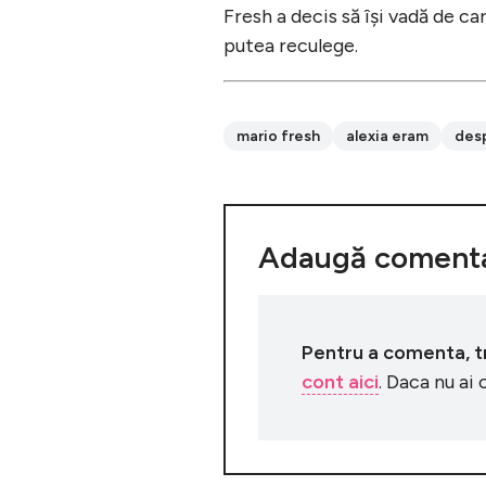
Fresh a decis să îşi vadă de car
putea reculege.
mario fresh
alexia eram
desp
Adaugă comenta
Pentru a comenta, tre
cont aici
. Daca nu ai