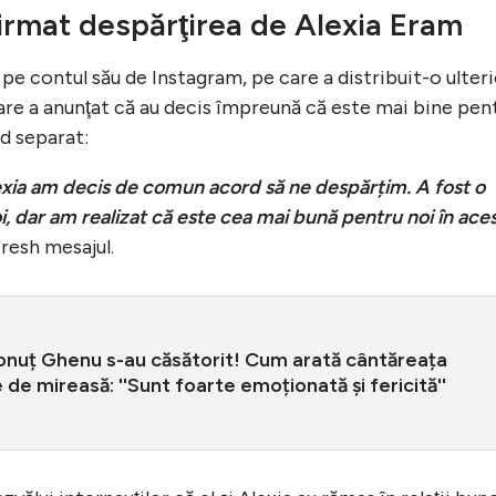
irmat despărţirea de Alexia Eram
pe contul său de Instagram, pe care a distribuit-o ulter
care a anunţat că au decis împreună că este mai bine pen
od separat:
lexia am decis de comun acord să ne despărțim. A fost o
i, dar am realizat că este cea mai bună pentru noi în ace
Fresh mesajul.
Ionuț Ghenu s-au căsătorit! Cum arată cântăreața
e de mireasă: ''Sunt foarte emoționată și fericită''