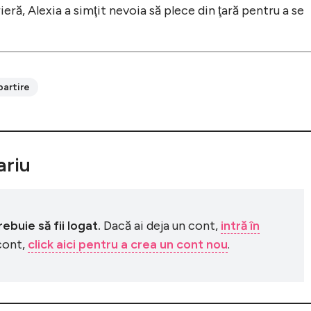
ieră, Alexia a simţit nevoia să plece din ţară pentru a se
artire
riu
buie să fii logat.
Dacă ai deja un cont,
intră în
 cont,
click aici pentru a crea un cont nou
.