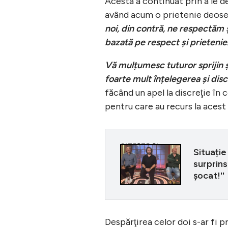
Acesta a continuat prin a le dez
având acum o prietenie deose
noi, din contră, ne respectăm 
bazată pe respect și prietenie
Vă mulțumesc tuturor sprijin ș
foarte mult înțelegerea și disc
făcând un apel la discreţie în 
pentru care au recurs la acest 
CITEȘTE ȘI
Situație
surprins
șocat!''
Despărţirea celor doi s-ar fi p