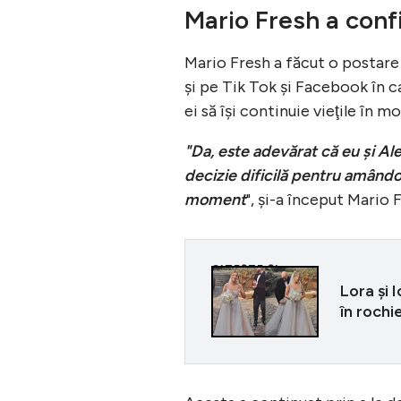
Mario Fresh a conf
Mario Fresh a făcut o postare 
şi pe Tik Tok şi Facebook în 
ei să îşi continuie vieţile în m
"Da, este adevărat că eu și A
decizie dificilă pentru amândo
moment
", şi-a început Mario 
CITEȘTE ȘI
Lora și 
în rochi