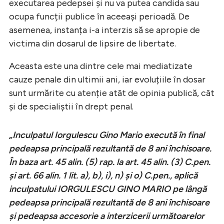
executarea pedepsei și nu va putea candida sau
ocupa funcții publice în aceeași perioadă. De
asemenea, instanța i-a interzis să se apropie de
victima din dosarul de lipsire de libertate.
Aceasta este una dintre cele mai mediatizate
cauze penale din ultimii ani, iar evoluțiile în dosar
sunt urmărite cu atenție atât de opinia publică, cât
și de specialiștii în drept penal.
„Inculpatul Iorgulescu Gino Mario execută în final
pedeapsa principală rezultantă de 8 ani închisoare.
În baza art. 45 alin. (5) rap. la art. 45 alin. (3) C.pen.
și art. 66 alin. 1 lit. a), b), i), n) și o) C.pen., aplică
inculpatului IORGULESCU GINO MARIO pe lângă
pedeapsa principală rezultantă de 8 ani închisoare
şi pedeapsa accesorie a interzicerii următoarelor