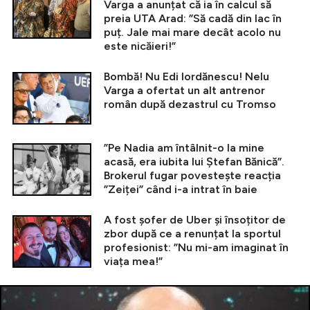
Varga a anunțat că ia în calcul să
preia UTA Arad: ”Să cadă din lac în
puț. Jale mai mare decât acolo nu
este nicăieri!”
Bombă! Nu Edi Iordănescu! Nelu
Varga a ofertat un alt antrenor
român după dezastrul cu Tromso
”Pe Nadia am întâlnit-o la mine
acasă, era iubita lui Ștefan Bănică”.
Brokerul fugar povestește reacția
”Zeiței” când i-a intrat în baie
A fost șofer de Uber și însoțitor de
zbor după ce a renunțat la sportul
profesionist: ”Nu mi-am imaginat în
viața mea!”