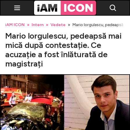
iAM ICON
Intern
Vedete
Mario Iorgulescu, pedeapsă mai
Mario Iorgulescu, pedeapsă mai
mică după contestație. Ce
acuzație a fost înlăturată de
magistrați
Vedete
Breaking news
Evenimente
Emisiuni TV
Horoscop
Lifestyle