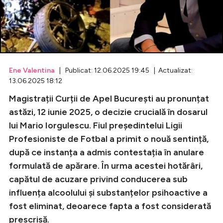
Celebrități
Breaking News
Ene Valentina
| Publicat: 12.06.2025 19:45 | Actualizat:
13.06.2025 18:12
Magistrații Curții de Apel București au pronunțat
astăzi, 12 iunie 2025, o decizie crucială în dosarul
lui Mario Iorgulescu. Fiul președintelui Ligii
Profesioniste de Fotbal a primit o nouă sentință,
după ce instanța a admis contestația în anulare
Intră în cont
formulată de apărare. În urma acestei hotărâri,
capătul de acuzare privind conducerea sub
Creează cont
influența alcoolului și substanțelor psihoactive a
fost eliminat, deoarece fapta a fost considerată
prescrisă.