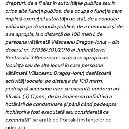
drepturi: de a fi ales în autorităţile publice sau în
orice alte funcţii publice, de a ocupa o funcţie care
implică exerciţiul autorităţii de stat, de a conduce
vehicule pe drumurile publice, de a comunica şi de
a se apropia, la o distanţă de 100 metri, de
persoana vătămată Vlăsceanu Dragoş-Ionuţ – din
dosarul nr. 33036/301/2016 al Judecătoriei
Sectorului 3 București - şi de a se apropia de
locuinţa sau de alte locuri în care persoana
vătămată Vlăsceanu Dragoş-Ionuţ desfăşoară
activităţi sociale, pe distanţa de 100 metri,
pedeapsă accesorie care se execută, conform art.
65 alin. (3) C.pen., de la rămânerea definitivă a
hotărârii de condamnare şi până când pedeapsa
închisorii a fost executată sau considerată ca
executată”
, se arată pe Portalul instanțelor de
judecată.