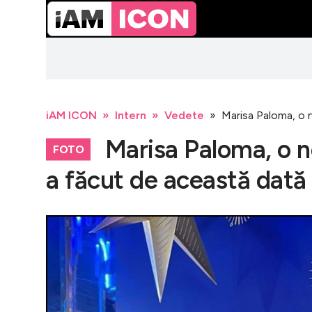
iAM ICON
Intern
Vedete
Marisa Paloma, o 
Marisa Paloma, o n
FOTO
a făcut de această dată 