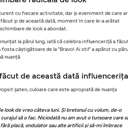
 curent cu fiecare activitate, dar și eveniment de care a
 a făcut și de această dată, moment în care le-a arătat
e schimbare de look a abordat.
unțat la părul lung, iată că celebra influenceriță a făcu
osta câștigătoare de la ''Bravo! Ai stil'' a apărut cu păru
uă nuanță.
făcut de această dată influenceriț
vopsit șaten, culoare care este apropiată de nuanța
look de vreo câteva luni. Și bretonul cu volum, de-o
 curajul să o fac. Niciodată nu am avut o tunsoare care s
 fără placă, ondulator sau alte artificii și să-mi îmbrace