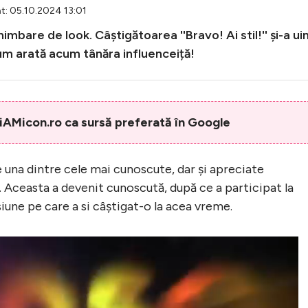
t: 05.10.2024 13:01
mbare de look. Câștigătoarea ''Bravo! Ai stil!'' și-a ui
cum arată acum tânăra influenceiță!
AMicon.ro ca sursă preferată în Google
 una dintre cele mai cunoscute, dar și apreciate
ă. Aceasta a devenit cunoscută, după ce a participat la
misiune pe care a si câștigat-o la acea vreme.