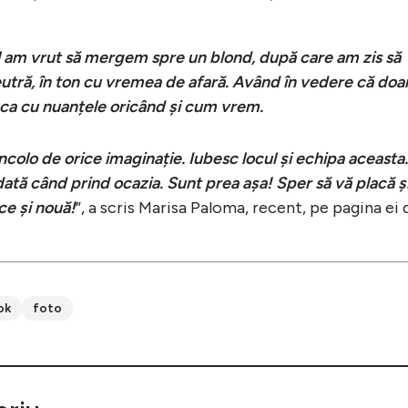
ial am vrut să mergem spre un blond, după care am zis să
utră, în ton cu vremea de afară. Având în vedere că doa
ca cu nuanțele oricând și cum vrem.
ncolo de orice imaginație. Iubesc locul și echipa aceasta.
tă când prind ocazia. Sunt prea așa! Sper să vă placă ș
ce și nouă!
”, a scris Marisa Paloma, recent, pe pagina ei 
ok
foto