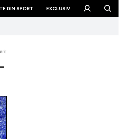
TE DIN SPORT
EXCLUSIV
erița
-