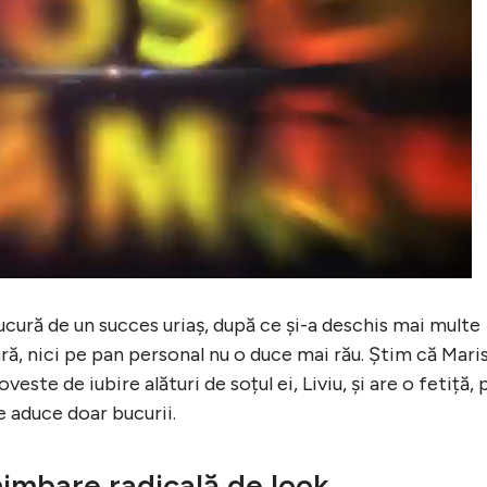
cură de un succes uriaș, după ce și-a deschis mai multe
ră, nici pe pan personal nu o duce mai rău. Știm că Mari
ste de iubire alături de soțul ei, Liviu, și are o fetiță, 
le aduce doar bucurii.
imbare radicală de look