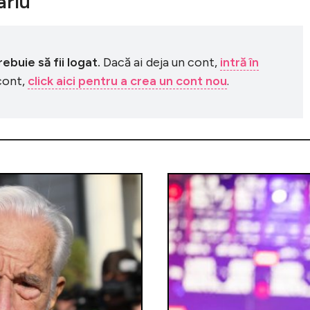
riu
buie să fii logat.
Dacă ai deja un cont,
intră în
 cont,
click aici pentru a crea un cont nou
.