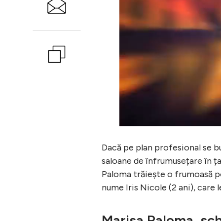
Dacă pe plan profesional se bu
saloane de înfrumusețare în ța
Paloma trăiește o frumoasă pove
nume Iris Nicole (2 ani), care 
Marisa Paloma, sch