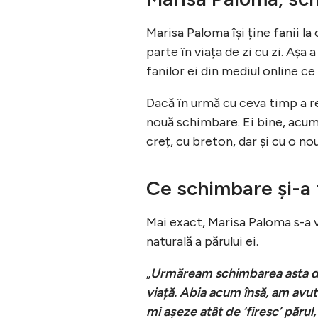
Marisa Paloma își ține fanii la
parte în viața de zi cu zi. Așa
fanilor ei din mediul online c
Dacă în urmă cu ceva timp a ren
nouă schimbare. Ei bine, acum f
creț, cu breton, dar și cu o no
Ce schimbare și-a 
Mai exact, Marisa Paloma s-a 
naturală a părului ei.
„
Urmăream schimbarea asta de 
viață. Abia acum însă, am avut
mi așeze atât de ‘firesc’ părul,