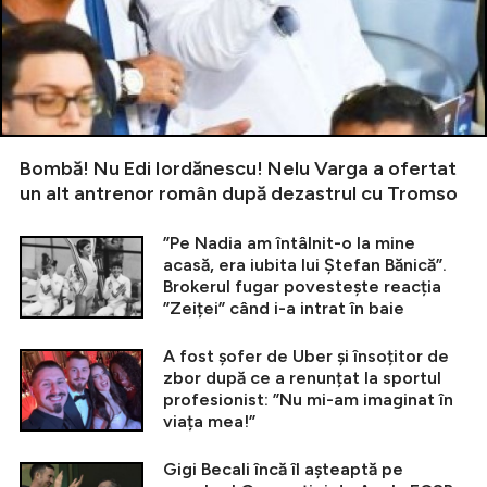
Bombă! Nu Edi Iordănescu! Nelu Varga a ofertat
un alt antrenor român după dezastrul cu Tromso
”Pe Nadia am întâlnit-o la mine
acasă, era iubita lui Ștefan Bănică”.
Brokerul fugar povestește reacția
”Zeiței” când i-a intrat în baie
A fost șofer de Uber și însoțitor de
zbor după ce a renunțat la sportul
profesionist: ”Nu mi-am imaginat în
viața mea!”
Gigi Becali încă îl așteaptă pe