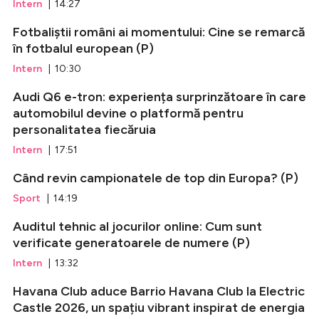
Intern
| 14:27
Fotbaliștii români ai momentului: Cine se remarcă
în fotbalul european (P)
Intern
| 10:30
Audi Q6 e-tron: experiența surprinzătoare în care
automobilul devine o platformă pentru
personalitatea fiecăruia
Intern
| 17:51
Când revin campionatele de top din Europa? (P)
Sport
| 14:19
Auditul tehnic al jocurilor online: Cum sunt
verificate generatoarele de numere (P)
Intern
| 13:32
Havana Club aduce Barrio Havana Club la Electric
Castle 2026, un spațiu vibrant inspirat de energia