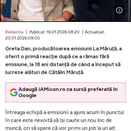
Celebrități
Breaking News
Redactia
| Publicat: 16.01.2026 08:20 | Actualizat:
20.01.2026 09:00
Greta Dan, producătoarea emisiunii La Măruță, a
oferit o primă reacție după ce a rămas fără
emisiune, la 18 ani distanță de când a început să
lucreze alături de Cătălin Măruță.
Adaugă iAMicon.ro ca sursă preferată în
Google
Intră în cont
Creează cont
Întreaga echipă a emisiunii a ajuns acum în punctul
în care este nevoită să își caute un nou loc de
muncă, ori să spere că vor primi un job la un alt