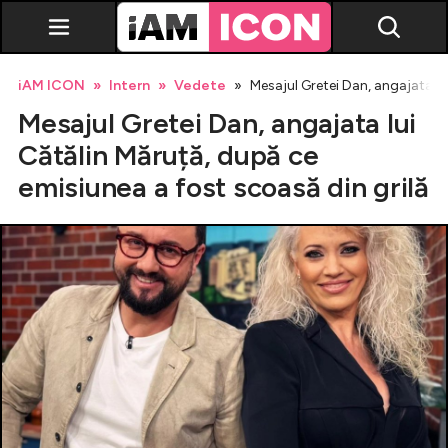
iAM ICON
Intern
Vedete
Mesajul Gretei Dan, angajata lu
Mesajul Gretei Dan, angajata lui
Cătălin Măruță, după ce
emisiunea a fost scoasă din grilă
Vedete
Breaking news
Evenimente
Emisiuni TV
Horoscop
Lifestyle