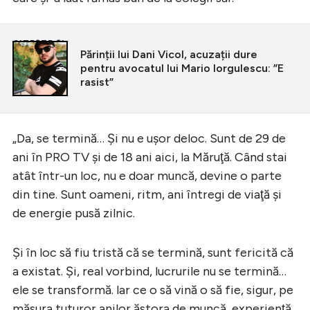
CITEȘTE ȘI
Părinții lui Dani Vicol, acuzații dure
pentru avocatul lui Mario Iorgulescu: ”E
rasist”
„Da, se termină… Şi nu e uşor deloc. Sunt de 29 de
ani în PRO TV şi de 18 ani aici, la Măruţă. Când stai
atât într-un loc, nu e doar muncă, devine o parte
din tine. Sunt oameni, ritm, ani întregi de viaţă şi
de energie pusă zilnic.
Şi în loc să fiu tristă că se termină, sunt fericită că
a existat. Şi, real vorbind, lucrurile nu se termină…
ele se transformă. lar ce o să vină o să fie, sigur, pe
măsura tuturor anilor ăstora de muncă, experienţă