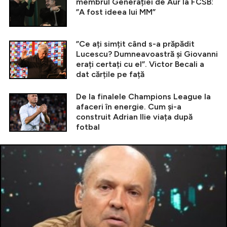
membrul Generației de Aur la FCSB:
”A fost ideea lui MM”
”Ce ați simțit când s-a prăpădit
Lucescu? Dumneavoastră și Giovanni
erați certați cu el”. Victor Becali a
dat cărțile pe față
De la finalele Champions League la
afaceri în energie. Cum și-a
construit Adrian Ilie viața după
fotbal