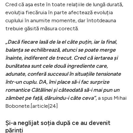
Cred că așa este în toate relațiile de lungă durată,
evoluția fiecăruia în parte afectează evoluția
cuplului în anumite momente, dar întotdeauna
trebuie găsită măsura corectă.
„Dacă fiecare lasă de la el câte puțin, iar la final,
balanța se echilibrează, atunci se poate merge
înainte, indiferent de trecut. Cred că iertarea și
bunătatea sunt cele două ingrediente care,
adunate, conferă succesul în situațiile tensionate
într-un cuplu. DA, îmi place să-i fac surprize
romantice Cătălinei și câteodată să-i mai pun un
zâmbet pe față, dăruindu-i câte ceva”
, a spus Mihai
Bobonete.[article|24]
Și-a neglijat soția după ce au devenit
părinți