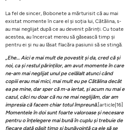
La fel de sincer, Bobonete a mărturisit că au mai
existat momente în care el și soția lui, Cătălina, s-
au mai neglijat după ce au devenit părinți. Cu toate
acestea, au încercat mereu să găsească timp și
pentru ei și nu au lăsat flacăra pasiunii să se stingă.
„Ehe… Aici e mai mult de povestit și da, cred că și
noi, ca și restul părinților, am avut momente în care
ne-am mai neglijat unul pe celălalt atunci când
copiii erau mai mici, mai mult eu pe Cătălina decât
ea pe mine, dar sper că m-a iertat, și acum nu mai e
cazul, căci nu doar că nu ne mai neglijăm, dar am
impresia că facem chiar totul împreună.
[article|16]
Momentele în doi sunt foarte valoroase și necesare
pentru o înțelegere mai bună în cuplu și trebuie de
fiecare dată găsit timp și bunăvoință ca ele să se