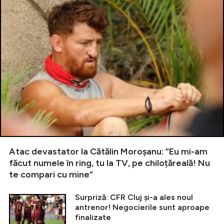
Atac devastator la Cătălin Moroșanu: ”Eu mi-am
făcut numele în ring, tu la TV, pe chiloțăreală! Nu
te compari cu mine”
Surpriză: CFR Cluj și-a ales noul
antrenor! Negocierile sunt aproape
finalizate