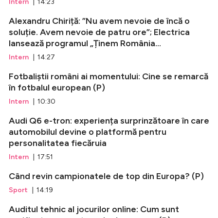
Intern
| 14:23
Alexandru Chiriță: ”Nu avem nevoie de încă o
soluție. Avem nevoie de patru ore”; Electrica
lansează programul „Ținem România...
Intern
| 14:27
Fotbaliștii români ai momentului: Cine se remarcă
în fotbalul european (P)
Intern
| 10:30
Audi Q6 e-tron: experiența surprinzătoare în care
automobilul devine o platformă pentru
personalitatea fiecăruia
Intern
| 17:51
Când revin campionatele de top din Europa? (P)
Sport
| 14:19
Auditul tehnic al jocurilor online: Cum sunt