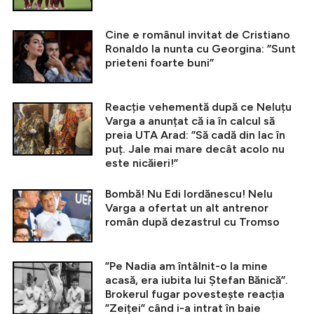
Cine e românul invitat de Cristiano
Ronaldo la nunta cu Georgina: ”Sunt
prieteni foarte buni”
Reacție vehementă după ce Neluțu
Varga a anunțat că ia în calcul să
preia UTA Arad: ”Să cadă din lac în
puț. Jale mai mare decât acolo nu
este nicăieri!”
Bombă! Nu Edi Iordănescu! Nelu
Varga a ofertat un alt antrenor
român după dezastrul cu Tromso
”Pe Nadia am întâlnit-o la mine
acasă, era iubita lui Ștefan Bănică”.
Brokerul fugar povestește reacția
”Zeiței” când i-a intrat în baie