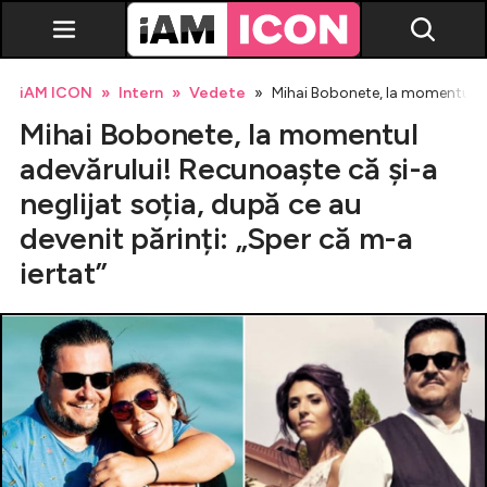
iAM ICON
Intern
Vedete
Mihai Bobonete, la momentul ade
Mihai Bobonete, la momentul
adevărului! Recunoaște că și-a
neglijat soția, după ce au
devenit părinți: „Sper că m-a
Vedete
iertat”
Breaking news
Evenimente
Emisiuni TV
Horoscop
Lifestyle