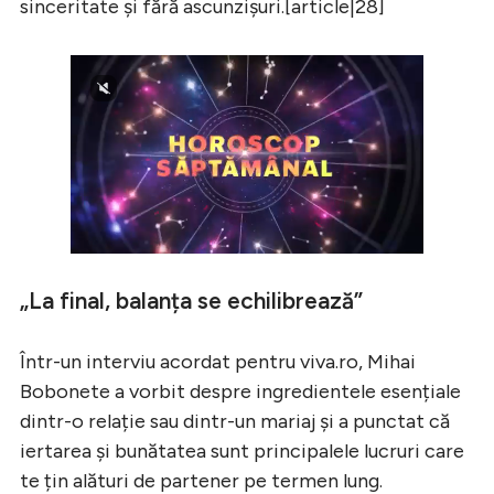
sinceritate și fără ascunzișuri.[article|28]
„La final, balanța se echilibrează”
Într-un interviu acordat pentru viva.ro, Mihai
Bobonete a vorbit despre ingredientele esențiale
dintr-o relație sau dintr-un mariaj și a punctat că
iertarea și bunătatea sunt principalele lucruri care
te țin alături de partener pe termen lung.