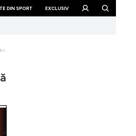
TE DIN SPORT
EXCLUSIV
 niște animale. Nu o să fiu proprietatea nimănui”
să