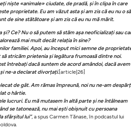
i niște «animale» ciudate, de pradă, și în clipa în care
te proprietate. Eu am văzut asta și am zis că eu nu o să
nt de sine stătătoare și am zis că eu nu mă mărit.
șa și? Ce? Nu o să putem să stăm așa neoficializați sau ca
lorează mai mult decât relația în sine?
ilor familiei. Apoi, au început mici semne de proprietate
t să stricăm prietenia și legătura frumoasă dintre noi.
st întrebați dacă suntem de acord amândoi, dacă avem
i ne-a declarat divorțați.
[article|26]
plecat de gât. Am rămas împreună, noi nu ne-am despărț
at o hârtie.
le lucruri. Eu mă mutasem în altă parte și ne întâlneam
ând se tatonează, nu mai ești obișnuit cu persoana
 sfârșitul lui”
, a spus Carmen Tănase, în podcastul lui
oldova.