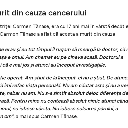
rit din cauza cancerului
ctriței Carmen Tănase, era cu 17 ani mai în vârstă decât e
 Carmen Tănase a aflat că acesta a murit din cauza
 erau și eu tot timpul îl rugam să meargă la doctor, că 
ă așa e omul. Am chemat eu pe cineva acasă. Doctorul a
 că e mai jos și atunci au început investigațiile.
ie operat. Am știut de la început, el nu a știut. De atunci
 îmi refac viața personală. Nu am căutat asta și nu a ven
te, habar nu am. Nu s-a simțit absolut deloc diferența de
ează. Pentru mine nu contează absolut nimic atunci când
omul, nu iubesc vârsta. Nu iubesc culoarea părului, a
 un om”
, a mai spus Carmen Tănase.