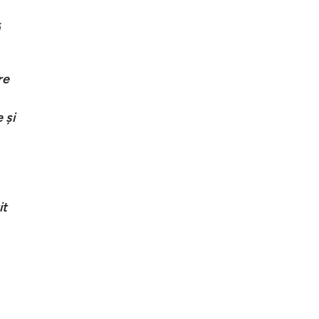
re
 și
it