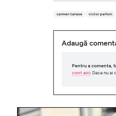
carmen tanase
victor parhon
Adaugă comenta
Pentru a comenta, tre
cont aici
. Daca nu ai