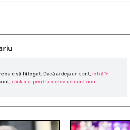
riu
buie să fii logat.
Dacă ai deja un cont,
intră în
 cont,
click aici pentru a crea un cont nou
.