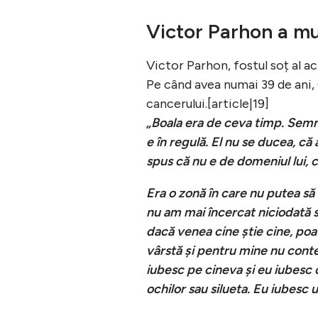
Victor Parhon a mu
Victor Parhon, fostul soț al a
Pe când avea numai 39 de ani,
cancerului.[article|19]
„Boala era de ceva timp. Semne
e în regulă. El nu se ducea, c
spus că nu e de domeniul lui, ci
Era o zonă în care nu putea să f
nu am mai încercat niciodată să
dacă venea cine știe cine, poa
vârstă și pentru mine nu cont
iubesc pe cineva și eu iubesc 
ochilor sau silueta. Eu iubesc