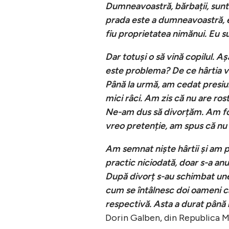
Dumneavoastră, bărbații, sunteț
prada este a dumneavoastră, es
fiu proprietatea nimănui. Eu su
Dar totuși o să vină copilul. A
este problema? De ce hârtia va
Până la urmă, am cedat presiun
mici râci. Am zis că nu are ros
Ne-am dus să divorțăm. Am fo
vreo pretenție, am spus că nu ș
Am semnat niște hârtii și am 
practic niciodată, doar s-a anul
După divorț s-au schimbat une
cum se întâlnesc doi oameni c
respectivă. Asta a durat până la
Dorin Galben, din Republica M