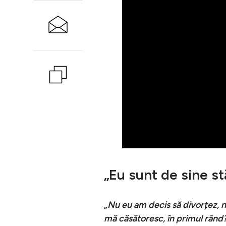
„Eu sunt de sine s
„Nu eu am decis să divorțez, n
mă căsătoresc, în primul rând?