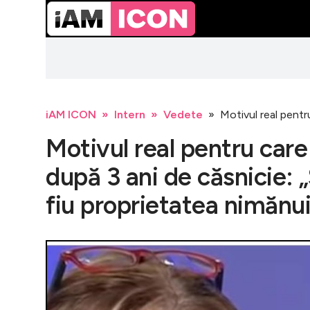
iAM ICON
Intern
Vedete
Motivul real pentr
Motivul real pentru car
după 3 ani de căsnicie: 
fiu proprietatea nimănui