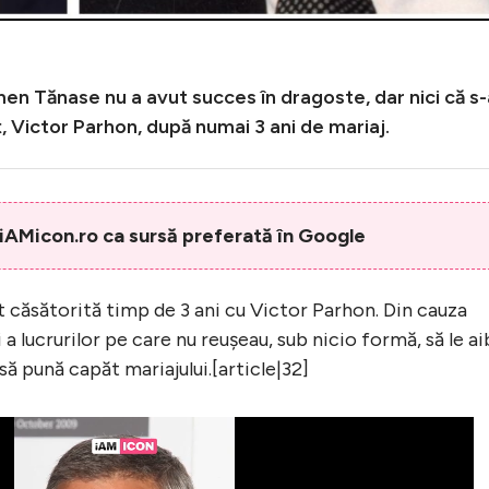
en Tănase nu a avut succes în dragoste, dar nici că s-
, Victor Parhon, după numai 3 ani de mariaj.
AMicon.ro ca sursă preferată în Google
căsătorită timp de 3 ani cu Victor Parhon. Din cauza
i a lucrurilor pe care nu reușeau, sub nicio formă, să le ai
să pună capăt mariajului.[article|32]