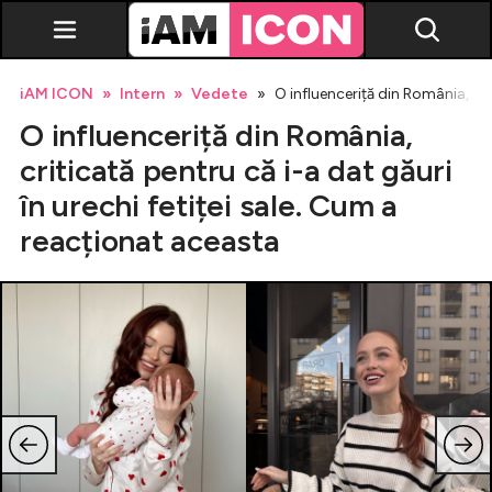
iAM ICON
Intern
Vedete
O influenceriță din România, cri
O influenceriță din România,
criticată pentru că i-a dat găuri
în urechi fetiței sale. Cum a
reacționat aceasta
Vedete
Breaking news
Evenimente
Emisiuni TV
Horoscop
Lifestyle