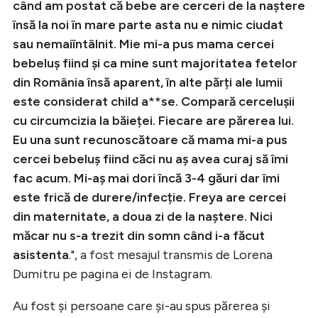
când am postat că bebe are cerceri de la naștere
însă la noi în mare parte asta nu e nimic ciudat
sau nemaiîntâlnit. Mie mi-a pus mama cercei
bebeluș fiind și ca mine sunt majoritatea fetelor
din România însă aparent, în alte părți ale lumii
este considerat child a**se. Compară cercelușii
cu circumcizia la băieței. Fiecare are părerea lui.
Eu una sunt recunoscătoare că mama mi-a pus
cercei bebeluș fiind căci nu aș avea curaj să îmi
fac acum. Mi-aș mai dori încă 3-4 găuri dar îmi
este frică de durere/infecție. Freya are cercei
din maternitate, a doua zi de la naștere. Nici
măcar nu s-a trezit din somn când i-a făcut
asistenta
.", a fost mesajul transmis de Lorena
Dumitru pe pagina ei de Instagram.
Au fost și persoane care și-au spus părerea și