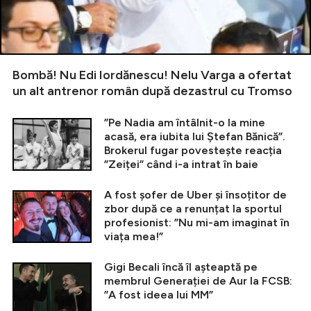
Bombă! Nu Edi Iordănescu! Nelu Varga a ofertat
un alt antrenor român după dezastrul cu Tromso
”Pe Nadia am întâlnit-o la mine
acasă, era iubita lui Ștefan Bănică”.
Brokerul fugar povestește reacția
”Zeiței” când i-a intrat în baie
A fost șofer de Uber și însoțitor de
zbor după ce a renunțat la sportul
profesionist: ”Nu mi-am imaginat în
viața mea!”
Gigi Becali încă îl așteaptă pe
membrul Generației de Aur la FCSB:
”A fost ideea lui MM”