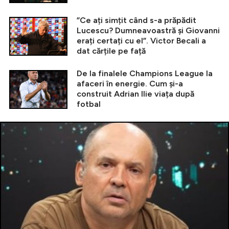
”Ce ați simțit când s-a prăpădit
Lucescu? Dumneavoastră și Giovanni
erați certați cu el”. Victor Becali a
dat cărțile pe față
De la finalele Champions League la
afaceri în energie. Cum și-a
construit Adrian Ilie viața după
fotbal