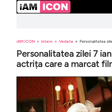
iAM ICON
Intern
Vedete
Personalitatea zil
Personalitatea zilei 7 ia
actrița care a marcat fi