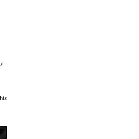
ul
his