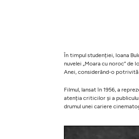
În timpul studenției, Ioana Bu
nuvelei „Moara cu noroc” de Ion 
Anei, considerând-o potrivită 
Filmul, lansat în 1956, a repre
atenția criticilor și a publicu
drumul unei cariere cinemato