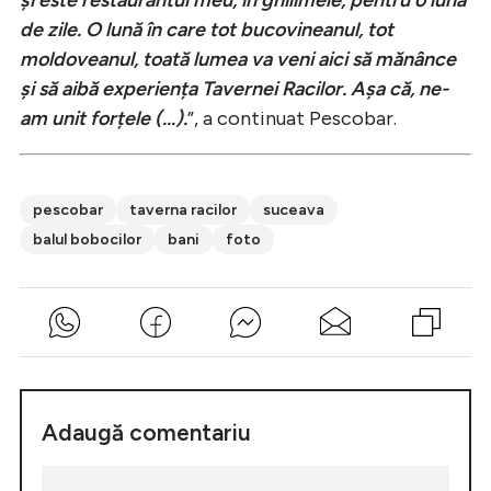
de zile. O lună în care tot bucovineanul, tot
moldoveanul, toată lumea va veni aici să mănânce
și să aibă experiența Tavernei Racilor. Așa că, ne-
am unit forțele (…).
”, a continuat Pescobar.
pescobar
taverna racilor
suceava
balul bobocilor
bani
foto
Adaugă comentariu