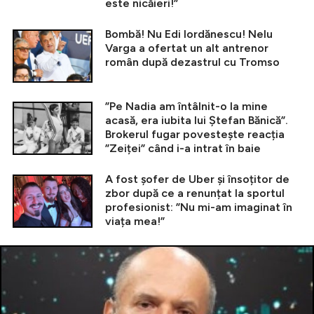
este nicăieri!”
Bombă! Nu Edi Iordănescu! Nelu
Varga a ofertat un alt antrenor
român după dezastrul cu Tromso
”Pe Nadia am întâlnit-o la mine
acasă, era iubita lui Ștefan Bănică”.
Brokerul fugar povestește reacția
”Zeiței” când i-a intrat în baie
A fost șofer de Uber și însoțitor de
zbor după ce a renunțat la sportul
profesionist: ”Nu mi-am imaginat în
viața mea!”