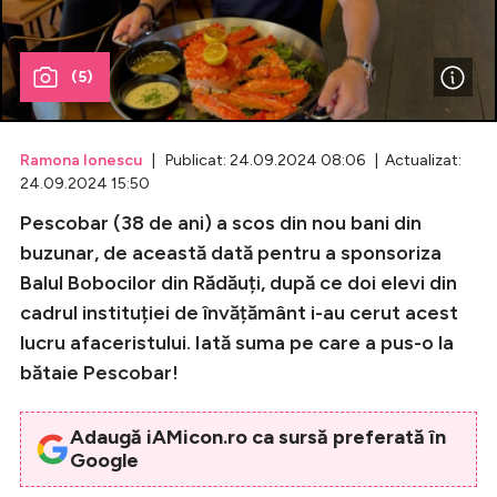
Celebrități
(5)
Breaking News
Ramona Ionescu
| Publicat: 24.09.2024 08:06 | Actualizat:
24.09.2024 15:50
Pescobar (38 de ani) a scos din nou bani din
buzunar, de această dată pentru a sponsoriza
Balul Bobocilor din Rădăuți, după ce doi elevi din
cadrul instituției de învățământ i-au cerut acest
lucru afaceristului. Iată suma pe care a pus-o la
Intră în cont
bătaie Pescobar!
Creează cont
Adaugă iAMicon.ro ca sursă preferată în
Google