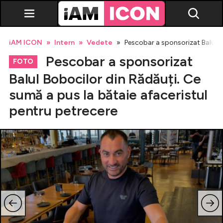
iAM ICON
Intern
Vedete
Pescobar a sponsorizat Balul Bo
Pescobar a sponsorizat
FOTO
Balul Bobocilor din Rădăuți. Ce
sumă a pus la bătaie afaceristul
Vedete
pentru petrecere
Breaking news
Evenimente
Emisiuni TV
Horoscop
Lifestyle