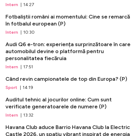
Intern
| 14:27
Fotbaliștii români ai momentului: Cine se remarcă
în fotbalul european (P)
Intern
| 10:30
Audi Q6 e-tron: experiența surprinzătoare în care
automobilul devine o platformă pentru
personalitatea fiecăruia
Intern
| 17:51
Când revin campionatele de top din Europa? (P)
Sport
| 14:19
Auditul tehnic al jocurilor online: Cum sunt
verificate generatoarele de numere (P)
Intern
| 13:32
Havana Club aduce Barrio Havana Club la Electric
Castle 2026, un spațiu vibrant inspirat de energia