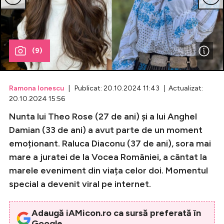
Celebrități
Breaking News
(9)
Ramona Ionescu
| Publicat: 20.10.2024 11:43 | Actualizat:
20.10.2024 15:56
Nunta lui Theo Rose (27 de ani) și a lui Anghel
Damian (33 de ani) a avut parte de un moment
emoționant. Raluca Diaconu (37 de ani), sora mai
mare a juratei de la Vocea României, a cântat la
Intră în cont
marele eveniment din viața celor doi. Momentul
Creează cont
special a devenit viral pe internet.
Adaugă iAMicon.ro ca sursă preferată în
Google