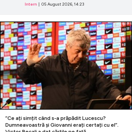
Intern
| 05 August 2026, 14:23
”Ce ați simțit când s-a prăpădit Lucescu?
Dumneavoastră și Giovanni erați certați cu el”.
Victor Becali a dat cărțile pe față