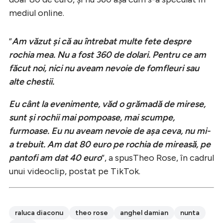
mediul online.
”
Am văzut și că au întrebat multe fete despre
rochia mea. Nu a fost 360 de dolari. Pentru ce am
făcut noi, nici nu aveam nevoie de fomfleuri sau
alte chestii.
Eu cânt la evenimente, văd o grămadă de mirese,
sunt și rochii mai pompoase, mai scumpe,
furmoase. Eu nu aveam nevoie de așa ceva, nu mi-
a trebuit. Am dat 80 euro pe rochia de mireasă, pe
pantofi am dat 40 euro
”, a spusTheo Rose, în cadrul
unui videoclip, postat pe TikTok.
raluca diaconu
theo rose
anghel damian
nunta