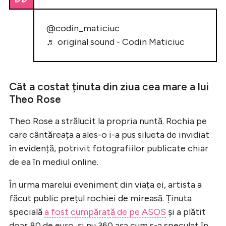
@codin_maticiuc
♬ original sound - Codin Maticiuc
Cât a costat ținuta din ziua cea mare a lui
Theo Rose
Theo Rose a strălucit la propria nuntă. Rochia pe
care cântăreața a ales-o i-a pus silueta de invidiat
în evidență, potrivit fotografiilor publicate chiar
de ea în mediul online.
În urma marelui eveniment din viața ei, artista a
făcut public prețul rochiei de mireasă. Ținuta
specială
a fost cumpărată de pe ASOS
și a plătit
doar 80 de euro, și nu 360 așa cum s-a speculat în