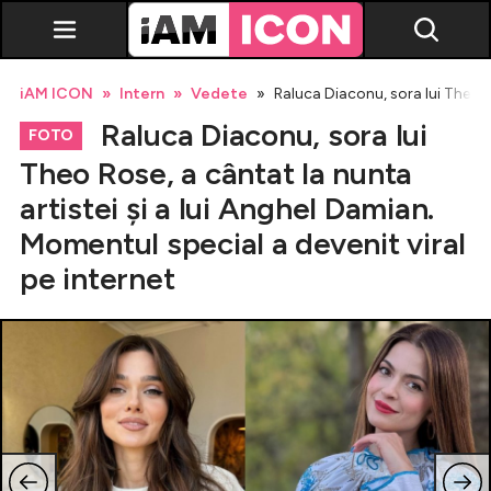
iAM ICON
Intern
Vedete
Raluca Diaconu, sora lui Theo Ro
Raluca Diaconu, sora lui
FOTO
Theo Rose, a cântat la nunta
artistei și a lui Anghel Damian.
Vedete
Momentul special a devenit viral
pe internet
Breaking news
Evenimente
Emisiuni TV
Horoscop
Lifestyle