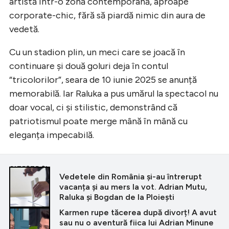
artistă într-o zonă contemporană, aproape
corporate-chic, fără să piardă nimic din aura de
vedetă.
Cu un stadion plin, un meci care se joacă în
continuare și două goluri deja în contul
“tricolorilor”, seara de 10 iunie 2025 se anunță
memorabilă. Iar Raluka a pus umărul la spectacol nu
doar vocal, ci și stilistic, demonstrând că
patriotismul poate merge mână în mână cu
eleganța impecabilă.
CITEȘTE ȘI
Vedetele din România și-au întrerupt
vacanța și au mers la vot. Adrian Mutu,
Raluka și Bogdan de la Ploiești
Karmen rupe tăcerea după divorț! A avut
sau nu o aventură fiica lui Adrian Minune