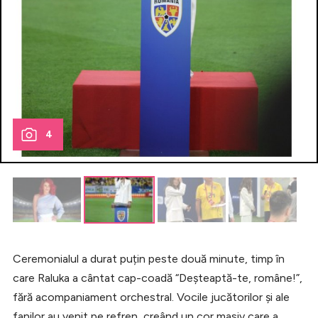
4
Ceremonialul a durat puțin peste două minute, timp în
care Raluka a cântat cap-coadă “Deșteaptă-te, române!”,
fără acompaniament orchestral. Vocile jucătorilor și ale
fanilor au venit pe refren, creând un cor masiv care a