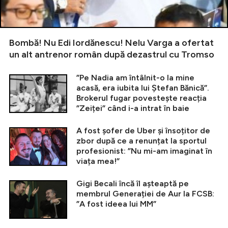
Bombă! Nu Edi Iordănescu! Nelu Varga a ofertat
un alt antrenor român după dezastrul cu Tromso
”Pe Nadia am întâlnit-o la mine
acasă, era iubita lui Ștefan Bănică”.
Brokerul fugar povestește reacția
”Zeiței” când i-a intrat în baie
A fost șofer de Uber și însoțitor de
zbor după ce a renunțat la sportul
profesionist: ”Nu mi-am imaginat în
viața mea!”
Gigi Becali încă îl așteaptă pe
membrul Generației de Aur la FCSB:
”A fost ideea lui MM”