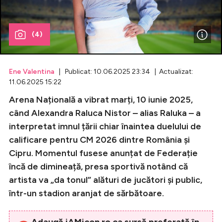
Celebrități
(4)
Breaking News
Ene Valentina
| Publicat: 10.06.2025 23:34 | Actualizat:
11.06.2025 15:22
Arena Națională a vibrat marți, 10 iunie 2025,
când Alexandra Raluca Nistor – alias Raluka – a
interpretat imnul țării chiar înaintea duelului de
calificare pentru CM 2026 dintre România și
Cipru. Momentul fusese anunțat de Federație
Intră în cont
încă de dimineață, presa sportivă notând că
artista va „da tonul” alături de jucători și public,
Creează cont
într-un stadion aranjat de sărbătoare.
Adaugă iAMicon.ro ca sursă preferată în