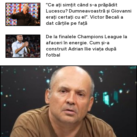
”Ce ați simțit când s-a prăpădit
Lucescu? Dumneavoastră și Giovanni
erați certați cu el”. Victor Becali a
dat cărțile pe față
De la finalele Champions League la
afaceri în energie. Cum și-a
construit Adrian Ilie viața după
fotbal