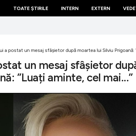
TOATE ȘTIRILE
INTERN
EXTERN
VEDE
i a postat un mesaj sfâșietor după moartea lui Silviu Prigoană: ”L
ostat un mesaj sfâșietor dup
nă: ”Luați aminte, cel mai...”