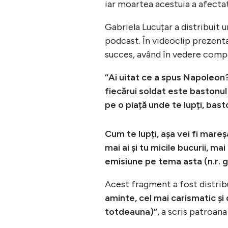
iar moartea acestuia a afectat
Gabriela Lucuțar a distribuit u
podcast. În videoclip prezenta
succes, având în vedere compet
“Ai uitat ce a spus Napoleon?
fiecărui soldat este bastonul
pe o piață unde te lupți, bas
Cum te lupți, așa vei fi mareș
mai ai și tu micile bucurii, m
emisiune pe tema asta (n.r. 
Acest fragment a fost distribu
aminte, cel mai carismatic și
totdeauna)”
, a scris patroa