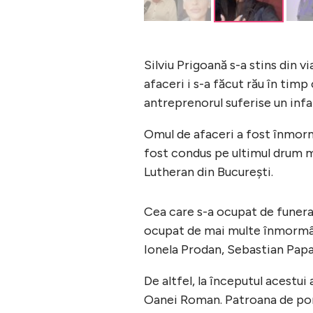
Silviu Prigoană s-a stins din v
afaceri i s-a făcut rău în timp 
antreprenorul suferise un infa
Omul de afaceri a fost înmormâ
fost condus pe ultimul drum mie
Lutheran din București.
Cea care s-a ocupat de funerali
ocupat de mai multe înmormânt
Ionela Prodan, Sebastian Papai
De altfel, la începutul acestu
Oanei Roman. Patroana de pomp