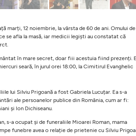
iață marți, 12 noiembrie, la vârsta de 60 de ani. Omului de
ce se afla la masă, iar medicii legiști au constatat că
rct.
ntat în mare secret, doar fiii acestuia fiind prezenți. E
rcuri seară, în jurul orei 18:00, la Cimitirul Evanghelic
ile lui Silviu Prigoană a fost Gabriela Lucuțar. Ea s-a
ări ale persoanelor publice din România, cum ar fi:
ani și Ion Dichiseanu.
i an, s-a ocupat și de funeraliile Mioarei Roman, mama
e funebre avea o relație de prietenie cu Silviu Prigoa