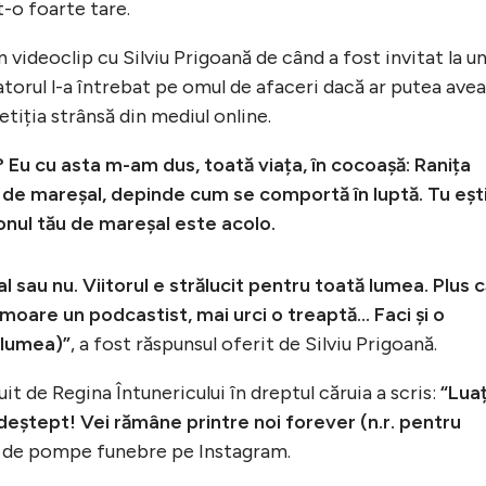
-o foarte tare.
n videoclip cu Silviu Prigoană de când a fost invitat la u
torul l-a întrebat pe omul de afaceri dacă ar putea avea
iția strânsă din mediul online.
 Eu cu asta m-am dus, toată viața, în cocoașă: Ranița
 de mareșal, depinde cum se comportă în luptă. Tu eșt
tonul tău de mareșal este acolo.
al sau nu. Viitorul e strălucit pentru toată lumea. Plus 
ai moare un podcastist, mai urci o treaptă… Faci și o
glumea)”
, a fost răspunsul oferit de Silviu Prigoană.
it de Regina Întunericului în dreptul căruia a scris:
“Luaț
 deștept! Vei rămâne printre noi forever (n.r. pentru
na de pompe funebre pe Instagram.