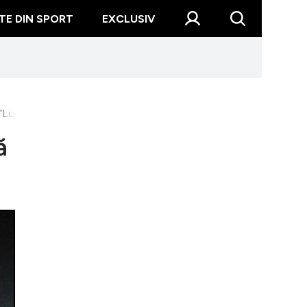
TE DIN SPORT
EXCLUSIV
uați aminte, cel mai...”
ă