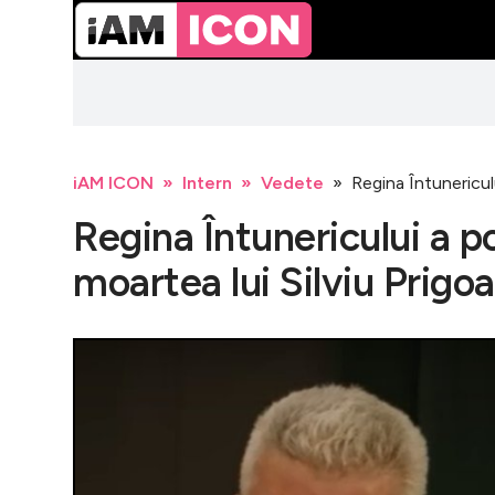
iAM ICON
Intern
Vedete
Regina Întunericulu
Regina Întunericului a p
moartea lui Silviu Prigoa