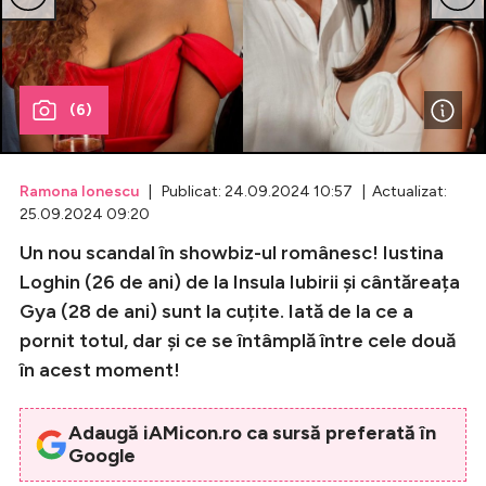
Celebrități
Breaking News
(6)
Ramona Ionescu
| Publicat: 24.09.2024 10:57 | Actualizat:
25.09.2024 09:20
Un nou scandal în showbiz-ul românesc! Iustina
Loghin (26 de ani) de la Insula Iubirii și cântăreața
Gya (28 de ani) sunt la cuțite. Iată de la ce a
pornit totul, dar și ce se întâmplă între cele două
Intră în cont
în acest moment!
Creează cont
Adaugă iAMicon.ro ca sursă preferată în
Google