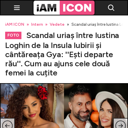
iAM ICON
Intern
Vedete
Scandal uriaș între Iustina Loghi
Scandal uriaș între Iustina
FOTO
Loghin de la Insula Iubirii și
cântăreața Gya: ''Ești departe
Vedete
rău''. Cum au ajuns cele două
femei la cuțite
Breaking news
Evenimente
Emisiuni TV
Horoscop
Lifestyle