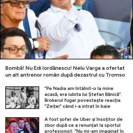
Bombă! Nu Edi Iordănescu! Nelu Varga a ofertat
un alt antrenor român după dezastrul cu Tromso
”Pe Nadia am întâlnit-o la mine
acasă, era iubita lui Ștefan Bănică”.
Brokerul fugar povestește reacția
”Zeiței” când i-a intrat în baie
A fost șofer de Uber și însoțitor de
zbor după ce a renunțat la sportul
profesionist: ”Nu mi-am imaginat în