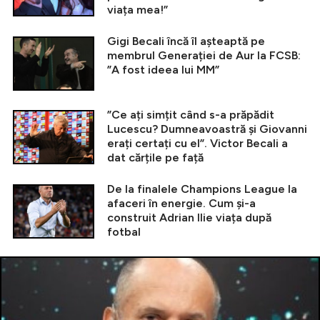
viața mea!”
Gigi Becali încă îl așteaptă pe
membrul Generației de Aur la FCSB:
”A fost ideea lui MM”
”Ce ați simțit când s-a prăpădit
Lucescu? Dumneavoastră și Giovanni
erați certați cu el”. Victor Becali a
dat cărțile pe față
De la finalele Champions League la
afaceri în energie. Cum și-a
construit Adrian Ilie viața după
fotbal