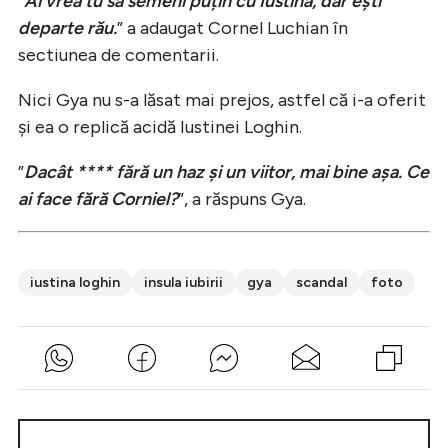
”
Ai vrea tu să semeni puțin cu Iustina, dar ești
departe rău.
” a adaugat Cornel Luchian în
sectiunea de comentarii.
Nici Gya nu s-a lăsat mai prejos, astfel că i-a oferit
și ea o replică acidă Iustinei Loghin.
”
Dacât **** fără un haz și un viitor, mai bine așa. Ce
ai face fără Corniel?
”, a răspuns Gya.
iustina loghin
insula iubirii
gya
scandal
foto