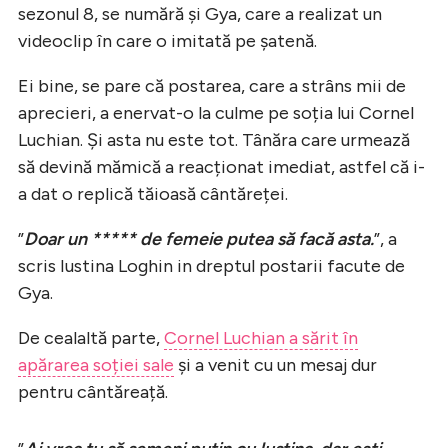
sezonul 8, se numără și Gya, care a realizat un
videoclip în care o imitată pe șatenă.
Ei bine, se pare că postarea, care a strâns mii de
aprecieri, a enervat-o la culme pe soția lui Cornel
Luchian. Și asta nu este tot. Tânăra care urmează
să devină mămică a reacționat imediat, astfel că i-
a dat o replică tăioasă cântăreței.
”
Doar un ***** de femeie putea să facă asta.
”, a
scris Iustina Loghin in dreptul postarii facute de
Gya.
De cealaltă parte,
Cornel Luchian a sărit în
apărarea soției sale
și a venit cu un mesaj dur
pentru cântăreață.