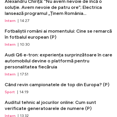
Alexandru Chiriță: ”Nu avem nevoie de încă o
soluție. Avem nevoie de patru ore”; Electrica
lansează programul „Ținem România...
Intern
| 14:27
Fotbaliștii români ai momentului: Cine se remarcă
în fotbalul european (P)
Intern
| 10:30
Audi Q6 e-tron: experiența surprinzătoare în care
automobilul devine o platformă pentru
personalitatea fiecăruia
Intern
| 17:51
Când revin campionatele de top din Europa? (P)
Sport
| 14:19
Auditul tehnic al jocurilor online: Cum sunt
verificate generatoarele de numere (P)
Intern
| 13:32