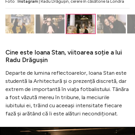
Foto :
Instagram
| Radu Drăgușin, cerere în căsătorie la Londra
Cine este Ioana Stan, viitoarea soție a lui
Radu Drăgușin
Departe de lumina reflectoarelor, Ioana Stan este
studentă la Arhitectură și o prezență discretă, dar
extrem de importantă în viața fotbalistului. Tânăra
a fost văzută mereu în tribune, la meciurile
iubitului ei, trăind cu aceeași intensitate fiecare
fază și arătând că îi este alături necondiționat.