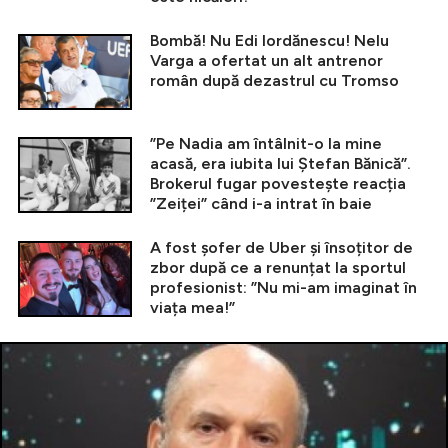
Bombă! Nu Edi Iordănescu! Nelu
Varga a ofertat un alt antrenor
român după dezastrul cu Tromso
”Pe Nadia am întâlnit-o la mine
acasă, era iubita lui Ștefan Bănică”.
Brokerul fugar povestește reacția
”Zeiței” când i-a intrat în baie
A fost șofer de Uber și însoțitor de
zbor după ce a renunțat la sportul
profesionist: ”Nu mi-am imaginat în
viața mea!”