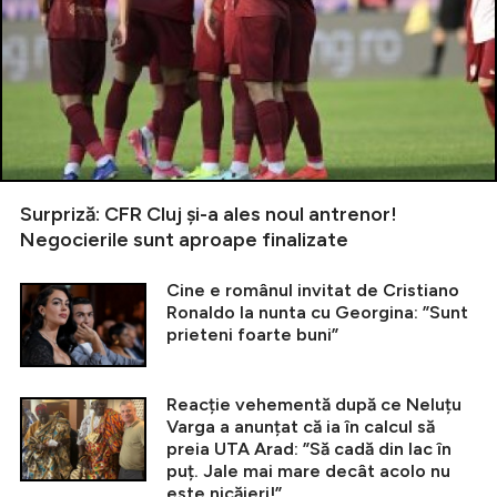
Surpriză: CFR Cluj și-a ales noul antrenor!
Negocierile sunt aproape finalizate
Cine e românul invitat de Cristiano
Ronaldo la nunta cu Georgina: ”Sunt
prieteni foarte buni”
Reacție vehementă după ce Neluțu
Varga a anunțat că ia în calcul să
preia UTA Arad: ”Să cadă din lac în
puț. Jale mai mare decât acolo nu
este nicăieri!”