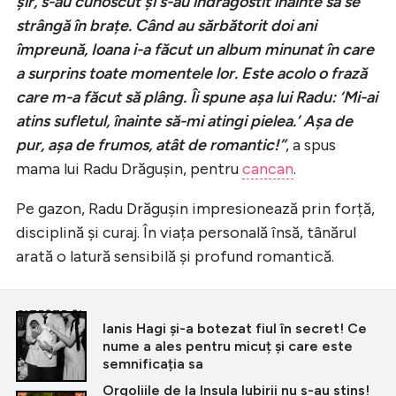
șir, s-au cunoscut și s-au îndrăgostit înainte să se
strângă în brațe. Când au sărbătorit doi ani
împreună, Ioana i-a făcut un album minunat în care
a surprins toate momentele lor. Este acolo o frază
care m-a făcut să plâng. Îi spune așa lui Radu: ‘Mi-ai
atins sufletul, înainte să-mi atingi pielea.’ Așa de
pur, așa de frumos, atât de romantic!”
, a spus
mama lui Radu Drăgușin, pentru
cancan
.
Pe gazon, Radu Drăgușin impresionează prin forță,
disciplină și curaj. În viața personală însă, tânărul
arată o latură sensibilă și profund romantică.
CITEȘTE ȘI
Ianis Hagi și-a botezat fiul în secret! Ce
nume a ales pentru micuț și care este
semnificația sa
Orgoliile de la Insula Iubirii nu s-au stins!