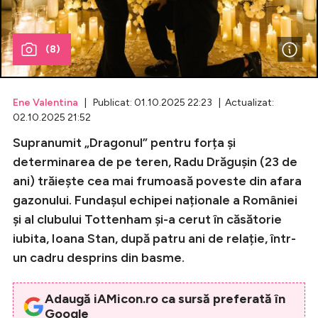
Celebrități
(8)
Breaking News
Ene Valentina
| Publicat: 01.10.2025 22:23 | Actualizat:
02.10.2025 21:52
Supranumit „Dragonul” pentru forța și
determinarea de pe teren, Radu Drăgușin (23 de
ani) trăiește cea mai frumoasă poveste din afara
gazonului. Fundașul echipei naționale a României
și al clubului Tottenham și-a cerut în căsătorie
Intră în cont
iubita, Ioana Stan, după patru ani de relație, într-
un cadru desprins din basme.
Creează cont
Adaugă iAMicon.ro ca sursă preferată în
Google