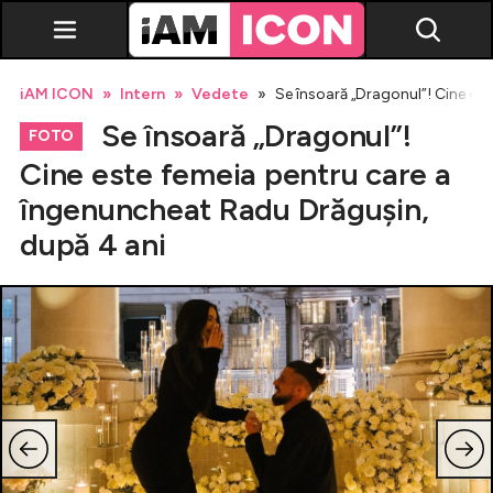
iAM ICON
Intern
Vedete
Se însoară „Dragonul”! Cine es
Se însoară „Dragonul”!
FOTO
Cine este femeia pentru care a
îngenuncheat Radu Drăgușin,
Vedete
după 4 ani
Breaking news
Evenimente
Emisiuni TV
Horoscop
Lifestyle