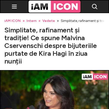
iAM ICON
Intern
Vedete
Simplitate, rafinament și tradiț
Simplitate, rafinament și
tradiție! Ce spune Malvina
Cservenschi despre bijuteriile
purtate de Kira Hagi în ziua
Vedete
nunții
Breaking news
Evenimente
Emisiuni TV
Horoscop
Lifestyle