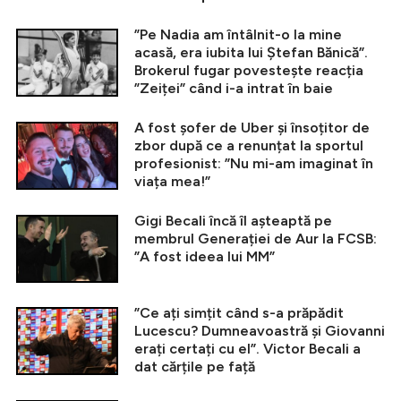
”Pe Nadia am întâlnit-o la mine
acasă, era iubita lui Ștefan Bănică”.
Brokerul fugar povestește reacția
”Zeiței” când i-a intrat în baie
A fost șofer de Uber și însoțitor de
zbor după ce a renunțat la sportul
profesionist: ”Nu mi-am imaginat în
viața mea!”
Gigi Becali încă îl așteaptă pe
membrul Generației de Aur la FCSB:
”A fost ideea lui MM”
”Ce ați simțit când s-a prăpădit
Lucescu? Dumneavoastră și Giovanni
erați certați cu el”. Victor Becali a
dat cărțile pe față