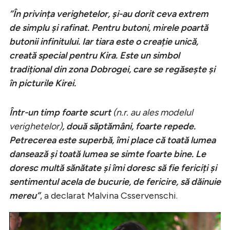
”În privința verighetelor, și-au dorit ceva extrem
de simplu și rafinat. Pentru butoni, mirele poartă
butonii infinitului. Iar tiara este o creație unică,
creată special pentru Kira. Este un simbol
tradițional din zona Dobrogei, care se regăsește și
în picturile Kirei.
Într-un timp foarte scurt
(n.r. au ales modelul
verighetelor)
, două săptămâni, foarte repede.
Petrecerea este superbă, îmi place că toată lumea
dansează și toată lumea se simte foarte bine. Le
doresc multă sănătate și îmi doresc să fie fericiți și
sentimentul acela de bucurie, de fericire, să dăinuie
mereu”
, a declarat Malvina Csservenschi.