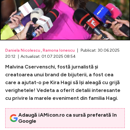
Celebrități
Breaking News
Daniela Nicolescu
,
Ramona Ionescu
| Publicat: 30.06.2025
20:12 | Actualizat: 01.07.2025 08:54
Malvina Cservenschi, fostă jurnalistă și
creatoarea unui brand de bijuterii, a fost cea
care a ajutat-o pe Kira Hagi să își aleagă cu grijă
verighetele! Vedeta a oferit detalii interesante
Intră în cont
cu privire la marele eveniment din familia Hagi.
Creează cont
Adaugă iAMicon.ro ca sursă preferată în
Google