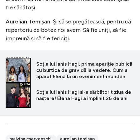
fie sănătoși.
Aurelian Temișan:
Și să se pregătească, pentru că
repertoriu de botez noi avem. Să fie uniți, să fie
împreună și să fie fericiți.
CITEȘTE ȘI
Soția lui Ianis Hagi, prima apariție publică
cu burtica de gravidă la vedere. Cum a
apărut Elena la un eveniment monden
Soția lui Ianis Hagi și-a sărbătorit ziua de
naștere! Elena Hagi a împlinit 26 de ani
malvina cservenschi.
aurelian temisan