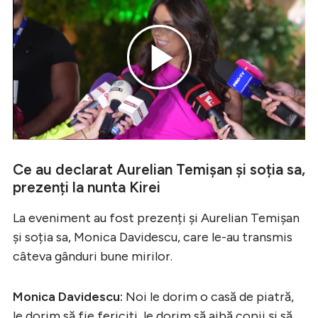
Play
Video
Ce au declarat Aurelian Temișan și soția sa,
prezenți la nunta Kirei
La eveniment au fost prezenți și Aurelian Temișan
și soția sa, Monica Davidescu, care le-au transmis
câteva gânduri bune mirilor.
Monica Davidescu:
Noi le dorim o casă de piatră,
le dorim să fie fericiți, le dorim să aibă copii și să