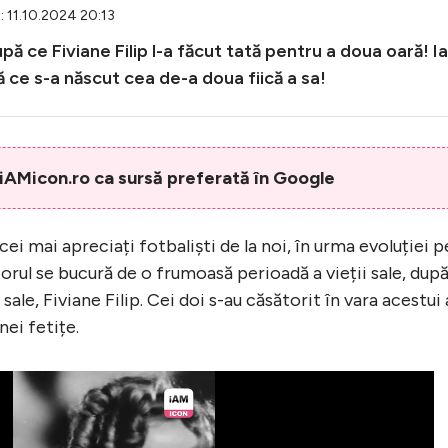
: 11.10.2024 20:13
upă ce Fiviane Filip l-a făcut tată pentru a doua oară! I
ă ce s-a născut cea de-a doua fiică a sa!
AMicon.ro ca sursă preferată în Google
 cei mai apreciați fotbaliști de la noi, în urma evoluției p
orul se bucură de o frumoasă perioadă a vieții sale, dup
 sale, Fiviane Filip. Cei doi s-au căsătorit în vara acestui
nei fetițe.