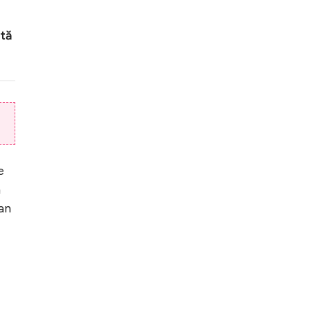
ată
e
ă
 an