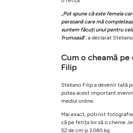
o fetiță.
„
Pot spune că este femeia car
persoană care mă completează
suntem făcuți unul pentru celă
frumoasă
”, a declarat Stelian
Cum o cheamă pe ce
Filip
Steliano Filip a devenit tată p
putea acest important evenime
mediul online.
Mai exact, potrivit fotografiei
că pe fetița lor să o cheme Je
52 de cm și 3.080 kg.