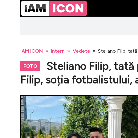
iAM ICON
Intern
Vedete
Steliano Filip, tat
Steliano Filip, tată
FOTO
Filip, soția fotbalistului