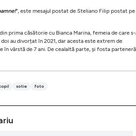
oamne!
'', este mesajul postat de Steliano Filip postat pe
ă din prima căsătorie cu Bianca Marina, femeia de care s-
i doi au divorțat în 2021, dar acesta este extrem de
e în vârstă de 7 ani. De cealaltă parte, și fosta parteneră
.
copil
sotie
foto
riu