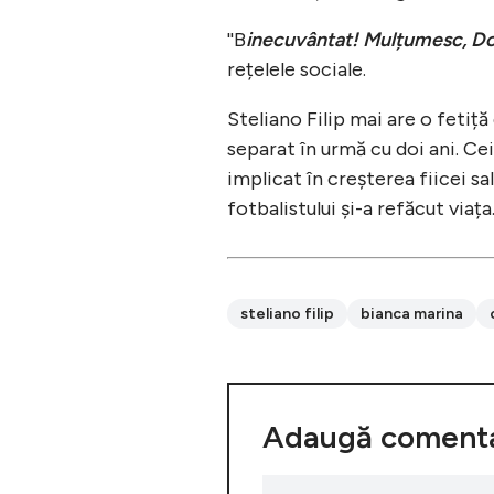
''B
inecuvântat! Mulțumesc, D
rețelele sociale.
Steliano Filip mai are o fetiț
separat în urmă cu doi ani. Ce
implicat în creșterea fiicei sal
fotbalistului și-a refăcut viața
steliano filip
bianca marina
Adaugă comenta