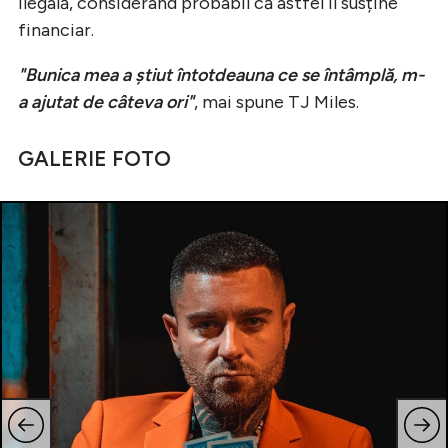
ilegală, considerând probabil că astfel îl susține
financiar.
"Bunica mea a știut întotdeauna ce se întâmplă, m-
a ajutat de câteva ori"
, mai spune TJ Miles.
GALERIE FOTO