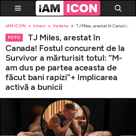
iAM ICON
Intern
Vedete
TJ Miles, arestat în Canada! Fo
TJ Miles, arestat în
FOTO
Canada! Fostul concurent de la
Survivor a mărturisit totul: ”M-
Vedete
am dus pe partea aceasta de
făcut bani rapizi”+ Implicarea
Breaking news
activă a bunicii
Evenimente
Emisiuni TV
Horoscop
Lifestyle