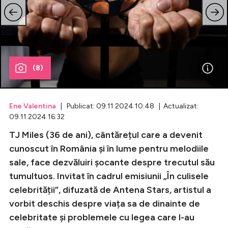
Celebrități
Breaking News
(8)
Ene Valentina
| Publicat: 09.11.2024 10:48 | Actualizat:
09.11.2024 16:32
TJ Miles (36 de ani), cântărețul care a devenit
cunoscut în România și în lume pentru melodiile
sale, face dezvăluiri șocante despre trecutul său
Intră în cont
tumultuos. Invitat în cadrul emisiunii „În culisele
Creează cont
celebrității”, difuzată de Antena Stars, artistul a
vorbit deschis despre viața sa de dinainte de
celebritate și problemele cu legea care l-au