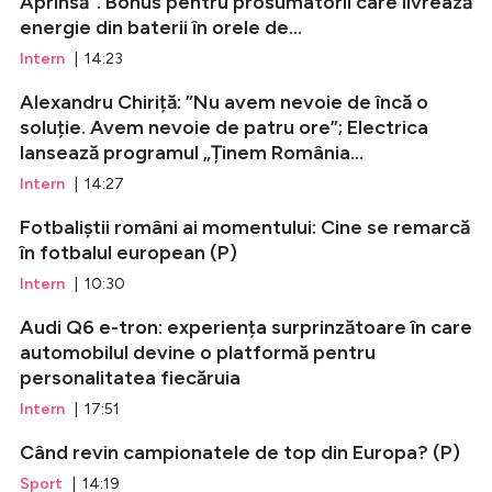
Aprinsă”. Bonus pentru prosumatorii care livrează
energie din baterii în orele de...
Intern
| 14:23
Alexandru Chiriță: ”Nu avem nevoie de încă o
soluție. Avem nevoie de patru ore”; Electrica
lansează programul „Ținem România...
Intern
| 14:27
Fotbaliștii români ai momentului: Cine se remarcă
în fotbalul european (P)
Intern
| 10:30
Audi Q6 e-tron: experiența surprinzătoare în care
automobilul devine o platformă pentru
personalitatea fiecăruia
Intern
| 17:51
Când revin campionatele de top din Europa? (P)
Sport
| 14:19