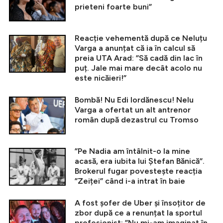
prieteni foarte buni”
Reacție vehementă după ce Neluțu
Varga a anunțat că ia în calcul să
preia UTA Arad: ”Să cadă din lac în
puț. Jale mai mare decât acolo nu
este nicăieri!”
Bombă! Nu Edi Iordănescu! Nelu
Varga a ofertat un alt antrenor
român după dezastrul cu Tromso
”Pe Nadia am întâlnit-o la mine
acasă, era iubita lui Ștefan Bănică”.
Brokerul fugar povestește reacția
”Zeiței” când i-a intrat în baie
A fost șofer de Uber și însoțitor de
zbor după ce a renunțat la sportul
profesionist: ”Nu mi-am imaginat în