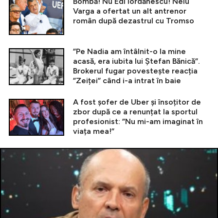
Bombă! Nu Edi Iordănescu! Nelu
Varga a ofertat un alt antrenor
român după dezastrul cu Tromso
”Pe Nadia am întâlnit-o la mine
acasă, era iubita lui Ștefan Bănică”.
Brokerul fugar povestește reacția
”Zeiței” când i-a intrat în baie
A fost șofer de Uber și însoțitor de
zbor după ce a renunțat la sportul
profesionist: ”Nu mi-am imaginat în
viața mea!”