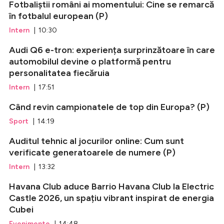
Fotbaliștii români ai momentului: Cine se remarcă
în fotbalul european (P)
Intern
| 10:30
Audi Q6 e-tron: experiența surprinzătoare în care
automobilul devine o platformă pentru
personalitatea fiecăruia
Intern
| 17:51
Când revin campionatele de top din Europa? (P)
Sport
| 14:19
Auditul tehnic al jocurilor online: Cum sunt
verificate generatoarele de numere (P)
Intern
| 13:32
Havana Club aduce Barrio Havana Club la Electric
Castle 2026, un spațiu vibrant inspirat de energia
Cubei
Evenimente
| 14:48