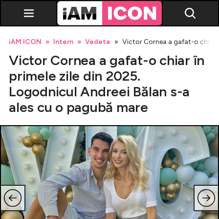
iAM ICON
Intern
Vedete
Victor Cornea a gafat-o chiar î
Victor Cornea a gafat-o chiar în
primele zile din 2025.
Logodnicul Andreei Bălan s-a
ales cu o pagubă mare
Vedete
Breaking news
Evenimente
Emisiuni TV
Horoscop
Lifestyle