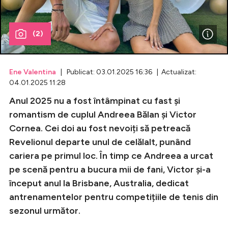
Celebrități
(2)
Breaking News
Ene Valentina
| Publicat: 03.01.2025 16:36 | Actualizat:
04.01.2025 11:28
Anul 2025 nu a fost întâmpinat cu fast și
romantism de cuplul Andreea Bălan și Victor
Cornea. Cei doi au fost nevoiți să petreacă
Revelionul departe unul de celălalt, punând
cariera pe primul loc. În timp ce Andreea a urcat
Intră în cont
pe scenă pentru a bucura mii de fani, Victor și-a
început anul la Brisbane, Australia, dedicat
Creează cont
antrenamentelor pentru competițiile de tenis din
sezonul următor.