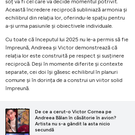
soț va fi cel care va decide momentul potrivit.
Această încredere reciprocă subliniază armonia și
echilibrul din relația lor, oferindu-le spațiu pentru
a-și urma pasiunile și obiectivele individuale.
Cu toate că începutul lui 2025 nu le-a permis să fie
împreună, Andreea și Victor demonstrează că
relația lor este construită pe respect și susținere
reciprocă. Deși în momente diferite și contexte
separate, cei doi își găsesc echilibrul în planuri
comune și în dorința de a construi un viitor solid
împreună.
CITEȘTE ȘI
De ce a cerut-o Victor Cornea pe
Andreea Bălan în căsătorie în avion?
Artista nu s-a gândit la asta nicio
secundă