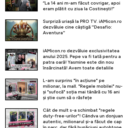
“La 14 ani m-am făcut covrigar, apoi
eram plătit cu ziua la Costinești!”
Surpriză uriașă la PRO TV. iAMicon.ro
dezvăluie cine câștigă ''Desafio:
Aventura''
iAMicon.ro dezvăluie exclusivitatea
anului 2025. Pepe va fi tată pentru a
patra oară! Yasmine este din nou
însărcinată! Avem toate detaliile
L-am surprins "în acțiune" pe
milionar, la mall. "Regele mobilei" nu-
și "sufocă" soția mai tânără cu 16 ani
și știe cum să o răsfețe
Cât de mult s-a schimbat "regele
duty-free-urilor"! Cândva un donjuan
autentic, milionarul și-a făcut de cap
în parc, dar fără bunăciuni autohtone,