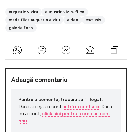
augustin viziru
augustin viziru fiica
maria fiica augustin viziru
video
exclusiv
galerie foto
Adaugă comentariu
Pentru a comenta, trebuie să fii logat.
Dacă ai deja un cont,
intră în cont aici
. Daca
nu ai cont,
click aici pentru a crea un cont
nou
.