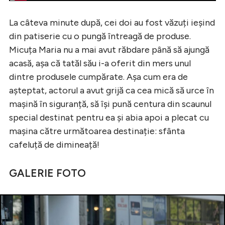
La câteva minute după, cei doi au fost văzuți ieșind
din patiserie cu o pungă întreagă de produse.
Micuța Maria nu a mai avut răbdare până să ajungă
acasă, așa că tatăl său i-a oferit din mers unul
dintre produsele cumpărate. Așa cum era de
așteptat, actorul a avut grijă ca cea mică să urce în
mașină în siguranță, să își pună centura din scaunul
special destinat pentru ea și abia apoi a plecat cu
mașina către următoarea destinație: sfânta
cafeluță de dimineață!
GALERIE FOTO