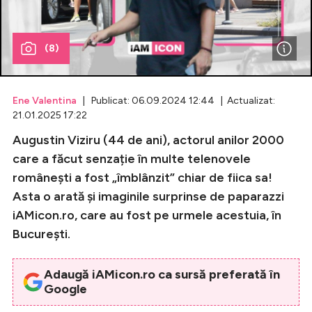
Celebrități
(8)
Breaking News
Ene Valentina
| Publicat: 06.09.2024 12:44 | Actualizat:
21.01.2025 17:22
Augustin Viziru (44 de ani), actorul anilor 2000
care a făcut senzație în multe telenovele
românești a fost „îmblânzit” chiar de fiica sa!
Asta o arată și imaginile surprinse de paparazzi
iAMicon.ro, care au fost pe urmele acestuia, în
Intră în cont
București.
Creează cont
Adaugă iAMicon.ro ca sursă preferată în
Google