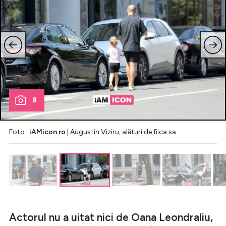
8
Foto :
iAMicon.ro
| Augustin Viziru, alături de fiica sa
Actorul nu a uitat nici de Oana Leondraliu,