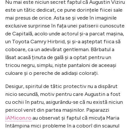
Nu mai este niciun secret faptul că Augustin Viziru
este un tătic dedicat, ce pune dorințele fiicei sale
mai presus de orice. Asta se și vede în imaginile
exclusive surprinse în fața unei patiserii cunoscute
de Capitală, acolo unde actorul și-a parcat mașina,
un Toyota Camry Hirbrid, și și-a așteptat fiica să
coboare, ca un adevărat gentleman. Bărbatul a
lăsat acasă ținuta de gală și a optat pentru un
tricou negru, simplu, niște pantaloni de aceeași
culoare și o pereche de adidași colorați.
Desigur, spiritul de tătic protectiv nu a dispărut
nicio secundă, motiv pentru care Augustin a fost
cu ochii în patru, asigurându-se că nu există niciun
pericol venit din partea mașinilor. Paparazzi
iAMicon.ro
au observat și faptul că micuța Maria
întâmpina mici probleme în a coborî din scaunul