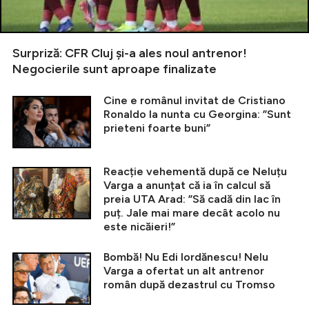
Surpriză: CFR Cluj și-a ales noul antrenor!
Negocierile sunt aproape finalizate
Cine e românul invitat de Cristiano
Ronaldo la nunta cu Georgina: ”Sunt
prieteni foarte buni”
Reacție vehementă după ce Neluțu
Varga a anunțat că ia în calcul să
preia UTA Arad: ”Să cadă din lac în
puț. Jale mai mare decât acolo nu
este nicăieri!”
Bombă! Nu Edi Iordănescu! Nelu
Varga a ofertat un alt antrenor
român după dezastrul cu Tromso