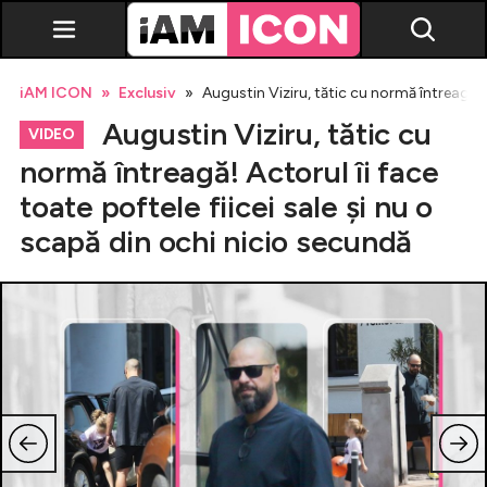
iAM ICON
Exclusiv
Augustin Viziru, tătic cu normă întreagă! A
Augustin Viziru, tătic cu
VIDEO
normă întreagă! Actorul îi face
toate poftele fiicei sale și nu o
Vedete
scapă din ochi nicio secundă
Breaking news
Evenimente
Emisiuni TV
Horoscop
Lifestyle