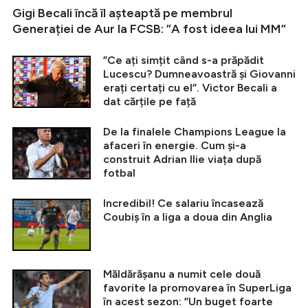
Gigi Becali încă îl așteaptă pe membrul
Generației de Aur la FCSB: ”A fost ideea lui MM”
”Ce ați simțit când s-a prăpădit
Lucescu? Dumneavoastră și Giovanni
erați certați cu el”. Victor Becali a
dat cărțile pe față
De la finalele Champions League la
afaceri în energie. Cum și-a
construit Adrian Ilie viața după
fotbal
Incredibil! Ce salariu încasează
Coubiș în a liga a doua din Anglia
Măldărășanu a numit cele două
favorite la promovarea în SuperLiga
în acest sezon: ”Un buget foarte