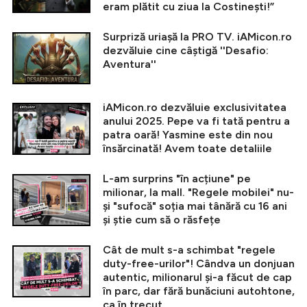
eram plătit cu ziua la Costinești!”
Surpriză uriașă la PRO TV. iAMicon.ro
dezvăluie cine câștigă ''Desafio:
Aventura''
iAMicon.ro dezvăluie exclusivitatea
anului 2025. Pepe va fi tată pentru a
patra oară! Yasmine este din nou
însărcinată! Avem toate detaliile
L-am surprins "în acțiune" pe
milionar, la mall. "Regele mobilei" nu-
și "sufocă" soția mai tânără cu 16 ani
și știe cum să o răsfețe
Cât de mult s-a schimbat "regele
duty-free-urilor"! Cândva un donjuan
autentic, milionarul și-a făcut de cap
în parc, dar fără bunăciuni autohtone,
ca în trecut