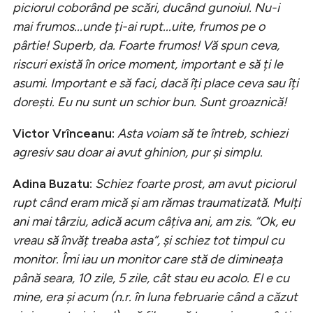
piciorul coborând pe scări, ducând gunoiul. Nu-i
mai frumos...unde ți-ai rupt...uite, frumos pe o
pârtie! Superb, da. Foarte frumos! Vă spun ceva,
riscuri există în orice moment, important e să ți le
asumi. Important e să faci, dacă îți place ceva sau îți
dorești. Eu nu sunt un schior bun. Sunt groaznică!
Victor Vrînceanu:
Asta voiam să te întreb, schiezi
agresiv sau doar ai avut ghinion, pur și simplu.
Adina Buzatu:
Schiez foarte prost, am avut piciorul
rupt când eram mică și am rămas traumatizată. Mulți
ani mai târziu, adică acum câțiva ani, am zis. ”Ok, eu
vreau să învăț treaba asta”, și schiez tot timpul cu
monitor. Îmi iau un monitor care stă de dimineața
până seara, 10 zile, 5 zile, cât stau eu acolo. El e cu
mine, era și acum (n.r. în luna februarie când a căzut