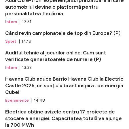
Audi Q6 e-tron: experiența surprinzătoare în care
automobilul devine o platformă pentru
personalitatea fiecăruia
Intern
| 17:51
Când revin campionatele de top din Europa? (P)
Sport
| 14:19
Auditul tehnic al jocurilor online: Cum sunt
verificate generatoarele de numere (P)
Intern
| 13:32
Havana Club aduce Barrio Havana Club la Electric
Castle 2026, un spațiu vibrant inspirat de energia
Cubei
Evenimente
| 14:48
Electrica obține avizele pentru 17 proiecte de
stocare a energiei. Capacitatea totală va ajunge
la 700 MWh