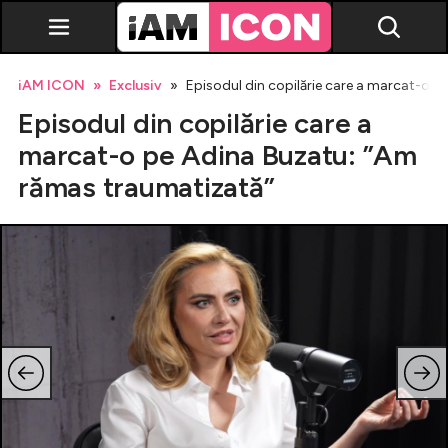
iAM ICON
Exclusiv
Episodul din copilărie care a marcat-o 
Episodul din copilărie care a
marcat-o pe Adina Buzatu: ”Am
rămas traumatizată”
Vedete
Breaking news
Evenimente
Emisiuni TV
Horoscop
Lifestyle