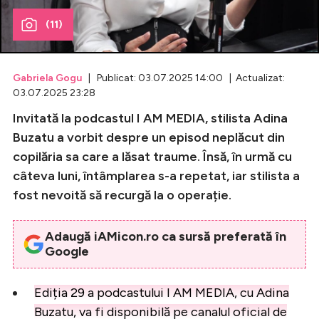
(11)
Celebrități
Breaking News
Gabriela Gogu
| Publicat: 03.07.2025 14:00 | Actualizat:
03.07.2025 23:28
Invitată la podcastul I AM MEDIA, stilista Adina
Buzatu a vorbit despre un episod neplăcut din
copilăria sa care a lăsat traume. Însă, în urmă cu
câteva luni, întâmplarea s-a repetat, iar stilista a
fost nevoită să recurgă la o operație.
Intră în cont
Adaugă iAMicon.ro ca sursă preferată în
Google
Creează cont
Ediția 29 a podcastului I AM MEDIA, cu Adina
Buzatu, va fi disponibilă pe canalul oficial de