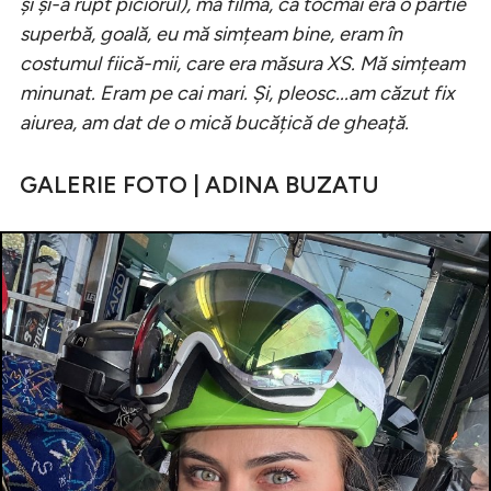
și și-a rupt piciorul), mă filma, că tocmai era o pârtie
superbă, goală, eu mă simțeam bine, eram în
costumul fiică-mii, care era măsura XS. Mă simțeam
minunat. Eram pe cai mari. Și, pleosc...am căzut fix
aiurea, am dat de o mică bucățică de gheață.
GALERIE FOTO | ADINA BUZATU