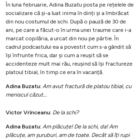
În luna februarie, Adina Buzatu posta pe rețelele de
socializare că și-a luat inima în dinți și a îmbrăcat
din nou costumul de schi. După o pauză de 30 de
ani, pe care a făcut-o în urma unei traume care i-a
marcat copilăria, a urcat din nou pe pârtie. În
cadrul podcastului ea a povestit cum s-a gândit să
își înfrunte frica, dar și cum a reușit să se
accidenteze mult mai rău, reușind să își fractureze
platoul tibial, în timp ce era în vacanță.
Adina Buzatu:
Am avut fractură de platou tibial, cu
meniscul căzut...
Victor Vrînceanu:
De la schi?
Adina Buzatu:
Am plăcuțe! De la schi, da! Am
plăcuțe, am șuruburi, am de toate. Decât să îți rupi