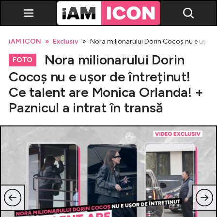
iAM ICON
Exclusiv
Nora milionarului Dorin Cocoș nu e ușor de
Nora milionarului Dorin
FOTO
Cocoș nu e ușor de întreținut!
Ce talent are Monica Orlanda! +
Vedete
Paznicul a intrat în transă
Breaking news
Evenimente
Emisiuni TV
Horoscop
Lifestyle