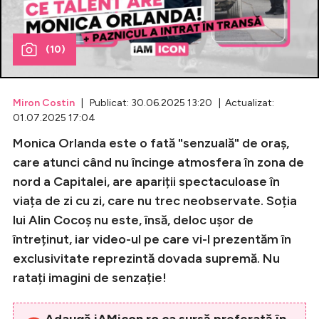
Celebrități
(10)
Breaking News
Miron Costin
| Publicat: 30.06.2025 13:20 | Actualizat:
01.07.2025 17:04
Monica Orlanda este o fată "senzuală" de oraș,
care atunci când nu încinge atmosfera în zona de
nord a Capitalei, are apariții spectaculoase în
viața de zi cu zi, care nu trec neobservate. Soția
lui Alin Cocoș nu este, însă, deloc ușor de
Intră în cont
întreținut, iar video-ul pe care vi-l prezentăm în
exclusivitate reprezintă dovada supremă. Nu
Creează cont
ratați imagini de senzație!
Adaugă iAMicon.ro ca sursă preferată în