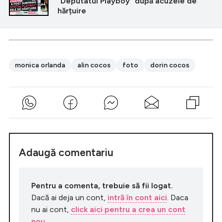
"Deputatul Playboy" după acuzele de
hărțuire
monica orlanda
alin cocos
foto
dorin cocos
Adaugă comentariu
Pentru a comenta, trebuie să fii logat.
Dacă ai deja un cont,
intră în cont aici
. Daca
nu ai cont,
click aici pentru a crea un cont
nou
.