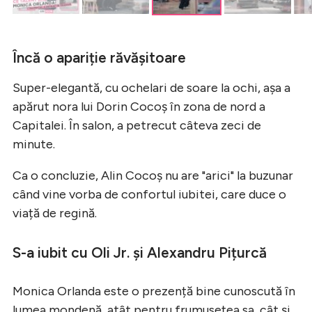
Încă o apariție răvășitoare
Super-elegantă, cu ochelari de soare la ochi, așa a
apărut nora lui Dorin Cocoș în zona de nord a
Capitalei. În salon, a petrecut câteva zeci de
minute.
Ca o concluzie, Alin Cocoș nu are "arici" la buzunar
când vine vorba de confortul iubitei, care duce o
viață de regină.
S-a iubit cu Oli Jr. și Alexandru Pițurcă
Monica Orlanda este o prezență bine cunoscută în
lumea mondenă, atât pentru frumusețea sa, cât și