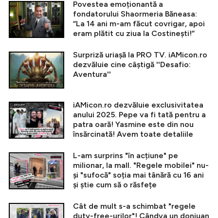
Povestea emoționantă a
fondatorului Shaormeria Băneasa:
“La 14 ani m-am făcut covrigar, apoi
eram plătit cu ziua la Costinești!”
Surpriză uriașă la PRO TV. iAMicon.ro
dezvăluie cine câștigă ''Desafio:
Aventura''
iAMicon.ro dezvăluie exclusivitatea
anului 2025. Pepe va fi tată pentru a
patra oară! Yasmine este din nou
însărcinată! Avem toate detaliile
L-am surprins "în acțiune" pe
milionar, la mall. "Regele mobilei" nu-
și "sufocă" soția mai tânără cu 16 ani
și știe cum să o răsfețe
Cât de mult s-a schimbat "regele
duty-free-urilor"! Cândva un donjuan