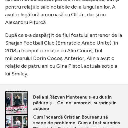
pentru relațiile sale notabile de-a lungul anilor. A
avut o legătură amoroasă cu Oli Jr., dar și cu
Alexandru Pițurcă.
După ce s-a despărțit de fiul fostului antrenor de la
Sharjah Football Club (Emiratele Arabe Unite), în
2018 a început o relație cu Alin Cocoș, fiul
milionarului Dorin Cocoș. Anterior, Alin a avut o
relație de patru ani cu Gina Pistol, actuala soție a
lui Smiley.
CITEȘTE ȘI
Delia și Răzvan Munteanu s-au dus în
pădure și... Cei doi amorezi, surprinși în
acțiune
Cum încearcă Cristian Boureanu să
scape de probleme. Cum a fost surprins