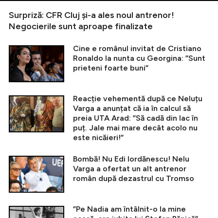
Surpriză: CFR Cluj și-a ales noul antrenor!
Negocierile sunt aproape finalizate
Cine e românul invitat de Cristiano
Ronaldo la nunta cu Georgina: ”Sunt
prieteni foarte buni”
Reacție vehementă după ce Neluțu
Varga a anunțat că ia în calcul să
preia UTA Arad: ”Să cadă din lac în
puț. Jale mai mare decât acolo nu
este nicăieri!”
Bombă! Nu Edi Iordănescu! Nelu
Varga a ofertat un alt antrenor
român după dezastrul cu Tromso
”Pe Nadia am întâlnit-o la mine