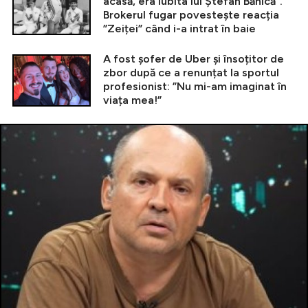
acasă, era iubita lui Ștefan Bănică”.
Brokerul fugar povestește reacția
”Zeiței” când i-a intrat în baie
A fost șofer de Uber și însoțitor de
zbor după ce a renunțat la sportul
profesionist: ”Nu mi-am imaginat în
viața mea!”