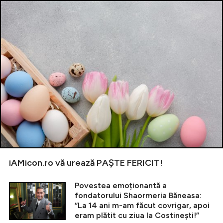
iAMicon.ro vă urează PAȘTE FERICIT!
Povestea emoționantă a
fondatorului Shaormeria Băneasa:
“La 14 ani m-am făcut covrigar, apoi
eram plătit cu ziua la Costinești!”