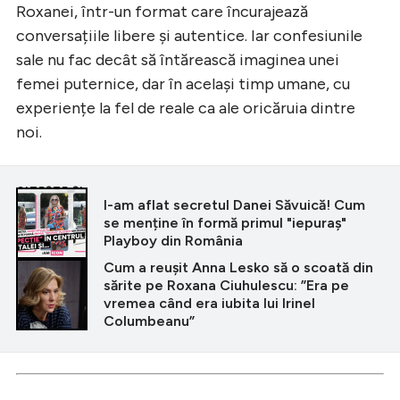
Roxanei, într-un format care încurajează
conversațiile libere și autentice. Iar confesiunile
sale nu fac decât să întărească imaginea unei
femei puternice, dar în același timp umane, cu
experiențe la fel de reale ca ale oricăruia dintre
noi.
CITEȘTE ȘI
I-am aflat secretul Danei Săvuică! Cum
se menține în formă primul "iepuraș"
Playboy din România
Cum a reușit Anna Lesko să o scoată din
sărite pe Roxana Ciuhulescu: ”Era pe
vremea când era iubita lui Irinel
Columbeanu”