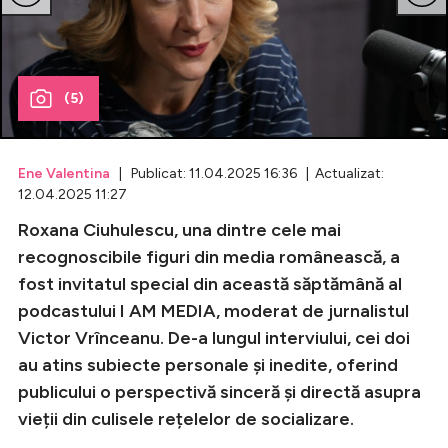
Celebrități
Breaking News
(5)
Ene Valentina
| Publicat: 11.04.2025 16:36 | Actualizat:
12.04.2025 11:27
Roxana Ciuhulescu, una dintre cele mai
recognoscibile figuri din media românească, a
fost invitatul special din această săptămână al
podcastului I AM MEDIA, moderat de jurnalistul
Intră în cont
Victor Vrînceanu. De-a lungul interviului, cei doi
Creează cont
au atins subiecte personale și inedite, oferind
publicului o perspectivă sinceră și directă asupra
vieții din culisele rețelelor de socializare.