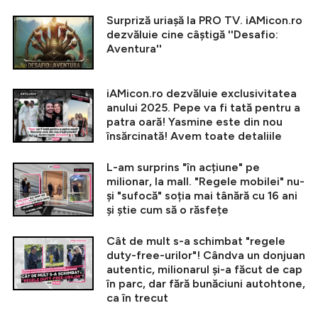
Surpriză uriașă la PRO TV. iAMicon.ro
dezvăluie cine câștigă ''Desafio:
Aventura''
iAMicon.ro dezvăluie exclusivitatea
anului 2025. Pepe va fi tată pentru a
patra oară! Yasmine este din nou
însărcinată! Avem toate detaliile
L-am surprins "în acțiune" pe
milionar, la mall. "Regele mobilei" nu-
și "sufocă" soția mai tânără cu 16 ani
și știe cum să o răsfețe
Cât de mult s-a schimbat "regele
duty-free-urilor"! Cândva un donjuan
autentic, milionarul și-a făcut de cap
în parc, dar fără bunăciuni autohtone,
ca în trecut