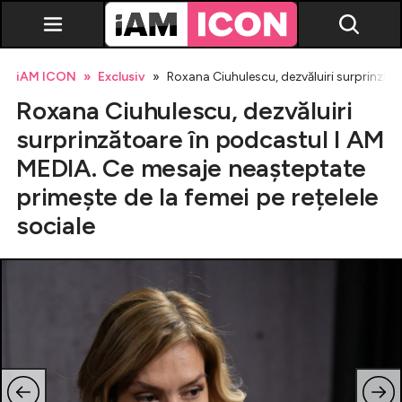
iAM ICON
Exclusiv
Roxana Ciuhulescu, dezvăluiri surprinzăto
Roxana Ciuhulescu, dezvăluiri
surprinzătoare în podcastul I AM
MEDIA. Ce mesaje neașteptate
primește de la femei pe rețelele
Vedete
sociale
Breaking news
Evenimente
Emisiuni TV
Horoscop
Lifestyle