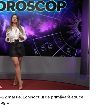
Horoscopul s
22 martie. Echinocțiul de primăvară aduce
logic