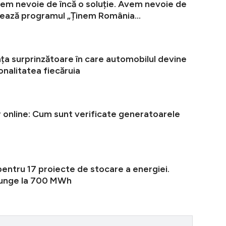
vem nevoie de încă o soluție. Avem nevoie de
Electrica la
nsează programul „Ținem România...
ța surprinzătoare în care automobilul devine
Fotbaliștii 
nalitatea fiecăruia
or online: Cum sunt verificate generatoarele
Când revin c
pentru 17 proiecte de stocare a energiei.
Havana Club 
junge la 700 MWh