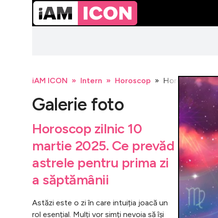
iAM ICON
Intern
Horoscop
Horoscop zilnic
Galerie foto
Horoscop zilnic 10
martie 2025. Ce prevăd
astrele pentru prima zi
a săptămânii
Astăzi este o zi în care intuiția joacă un
rol esențial. Mulți vor simți nevoia să își