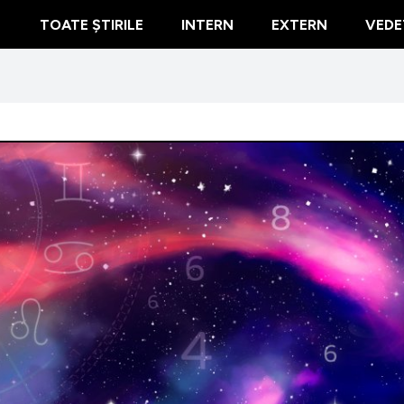
TOATE ȘTIRILE
INTERN
EXTERN
VEDE
 10 martie 2025. Ce prevăd astrele pentru prima zi a săptămânii