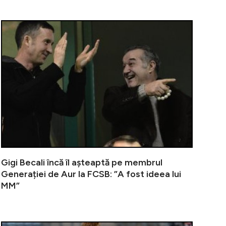
 am întâlnit-o la mine acasă, era iubita lui Ștefan Bănic
A fost șofer
Gigi Becali încă îl așteaptă pe membrul
Generației de Aur la FCSB: ”A fost ideea lui
MM”