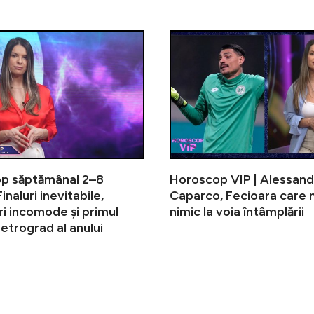
Horoscop săptămânal 9–15 martie. Re
p săptămânal 2–8
Horoscop VIP | Alessan
inaluri inevitabile,
Caparco, Fecioara care n
i incomode și primul
nimic la voia întâmplării
etrograd al anului