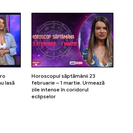
lațiile cer atenție, iar deciziile calculate aduc stabili
Horoscop săptămânal 2–8 martie. Finaluri inevitabi
Horoscop VIP
dro
Horoscopul săptămânii 23
u lasă
februarie – 1 martie. Urmează
zile intense în coridorul
eclipselor