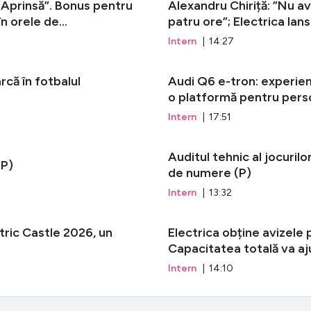
Aprinsă”. Bonus pentru
Alexandru Chiriță: ”Nu a
n orele de...
patru ore”; Electrica la
Intern
| 14:27
rcă în fotbalul
Audi Q6 e-tron: experien
o platformă pentru perso
Intern
| 17:51
Auditul tehnic al jocuril
(P)
de numere (P)
Intern
| 13:32
tric Castle 2026, un
Electrica obține avizele 
Capacitatea totală va a
Intern
| 14:10