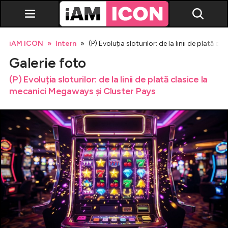
iAM ICON
Intern
(P) Evoluția sloturilor: de la linii de plată 
Galerie foto
(P) Evoluția sloturilor: de la linii de plată clasice la
mecanici Megaways și Cluster Pays
Vedete
Breaking news
Evenimente
Emisiuni TV
Horoscop
Lifestyle