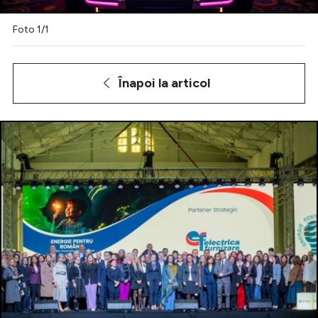
Foto 1/1
Celebrități
Breaking News
Înapoi la articol
Intră în cont
Creează cont