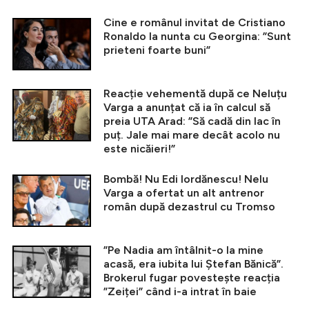
Cine e românul invitat de Cristiano
Ronaldo la nunta cu Georgina: ”Sunt
prieteni foarte buni”
Reacție vehementă după ce Neluțu
Varga a anunțat că ia în calcul să
preia UTA Arad: ”Să cadă din lac în
puț. Jale mai mare decât acolo nu
este nicăieri!”
Bombă! Nu Edi Iordănescu! Nelu
Varga a ofertat un alt antrenor
român după dezastrul cu Tromso
”Pe Nadia am întâlnit-o la mine
acasă, era iubita lui Ștefan Bănică”.
Brokerul fugar povestește reacția
”Zeiței” când i-a intrat în baie