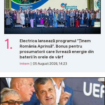
1.
Electrica lansează programul ”Ținem
România Aprinsă”. Bonus pentru
prosumatorii care livrează energie din
baterii în orele de vârf
Intern
| 05 August 2026, 14:23