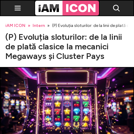
iAM ICON
Intern
(P) Evoluția sloturilor: de la linii de plată 
(P) Evoluția sloturilor: de la linii
de plată clasice la mecanici
Megaways și Cluster Pays
Vedete
Breaking news
Evenimente
Emisiuni TV
Horoscop
Lifestyle