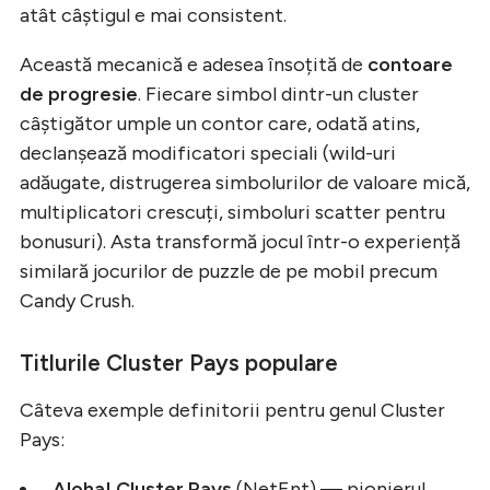
atât câștigul e mai consistent.
Această mecanică e adesea însoțită de
contoare
de progresie
. Fiecare simbol dintr-un cluster
câștigător umple un contor care, odată atins,
declanșează modificatori speciali (wild-uri
adăugate, distrugerea simbolurilor de valoare mică,
multiplicatori crescuți, simboluri scatter pentru
bonusuri). Asta transformă jocul într-o experiență
similară jocurilor de puzzle de pe mobil precum
Candy Crush.
Titlurile Cluster Pays populare
Câteva exemple definitorii pentru genul Cluster
Pays:
Aloha! Cluster Pays
(NetEnt) — pionierul