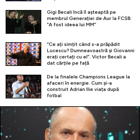
Gigi Becali încă îl așteaptă pe
membrul Generației de Aur la FCSB:
”A fost ideea lui MM”
”Ce ați simțit când s-a prăpădit
Lucescu? Dumneavoastră și Giovanni
erați certați cu el”. Victor Becali a
dat cărțile pe față
De la finalele Champions League la
afaceri în energie. Cum și-a
construit Adrian Ilie viața după
fotbal