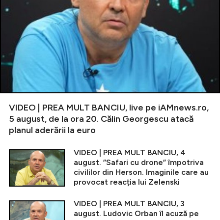
VIDEO | PREA MULT BANCIU, live pe iAMnews.ro,
5 august, de la ora 20. Călin Georgescu atacă
planul aderării la euro
VIDEO | PREA MULT BANCIU, 4
august. ”Safari cu drone” împotriva
civililor din Herson. Imaginile care au
provocat reacția lui Zelenski
VIDEO | PREA MULT BANCIU, 3
august. Ludovic Orban îl acuză pe