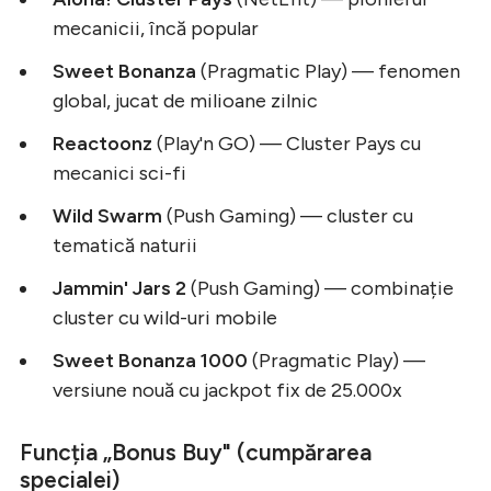
mecanicii, încă popular
Sweet Bonanza
(Pragmatic Play) — fenomen
global, jucat de milioane zilnic
Reactoonz
(Play'n GO) — Cluster Pays cu
mecanici sci-fi
Wild Swarm
(Push Gaming) — cluster cu
tematică naturii
Jammin' Jars 2
(Push Gaming) — combinație
cluster cu wild-uri mobile
Sweet Bonanza 1000
(Pragmatic Play) —
versiune nouă cu jackpot fix de 25.000x
Funcția „Bonus Buy" (cumpărarea
specialei)