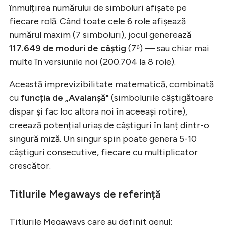
înmulțirea numărului de simboluri afișate pe
fiecare rolă. Când toate cele 6 role afișează
numărul maxim (7 simboluri), jocul generează
117.649 de moduri de câștig
(7⁶) — sau chiar mai
multe în versiunile noi (200.704 la 8 role).
Această imprevizibilitate matematică, combinată
cu
funcția de „Avalanșă"
(simbolurile câștigătoare
dispar și fac loc altora noi în aceeași rotire),
creează potențial uriaș de câștiguri în lanț dintr-o
singură miză. Un singur spin poate genera 5-10
câștiguri consecutive, fiecare cu multiplicator
crescător.
Titlurile Megaways de referință
Titlurile Megaways care au definit genul: