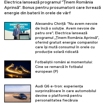
Electrica lansează programul ”Ținem România
Aprinsă”. Bonus pentru prosumatorii care livrează
energie din baterii în orele de vârf
Alexandru Chiriță: ”Nu avem nevoie
de încă o soluție. Avem nevoie de
patru ore”; Electrica lansează
programul „Ținem România Aprinsă”,
oferind gratuit energie companiilor
care își mută consumul în orele cu
producție solară ridicată
Fotbaliștii români ai momentului:
Cine se remarcă în fotbalul
european (P)
Audi Q6 e-tron: experiența
surprinzătoare în care automobilul
devine o platformă pentru
personalitatea fiecăruia