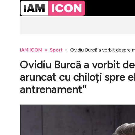
iAM ICON
Sport
Ovidiu Burcă a vorbit despre m
Ovidiu Burcă a vorbit d
aruncat cu chiloți spre e
antrenament"