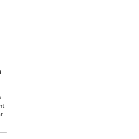
i
a
nt
ar