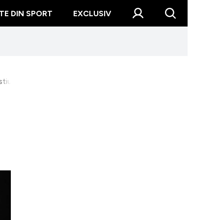
TE DIN SPORT
EXCLUSIV
hestiune de antrenament"