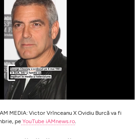
I AM MEDIA: Victor Vrînceanu X Ovidiu Burcă va fi
mbrie, pe
YouTube iAMnews.ro
.