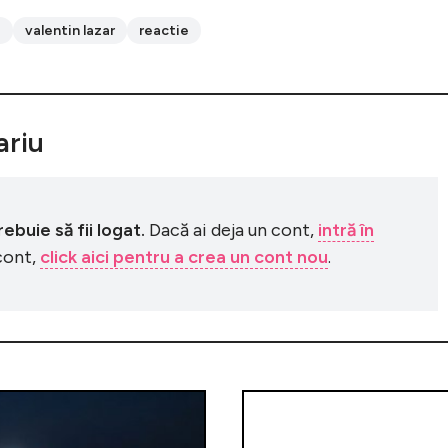
i
valentin lazar
reactie
riu
buie să fii logat.
Dacă ai deja un cont,
intră în
 cont,
click aici pentru a crea un cont nou
.