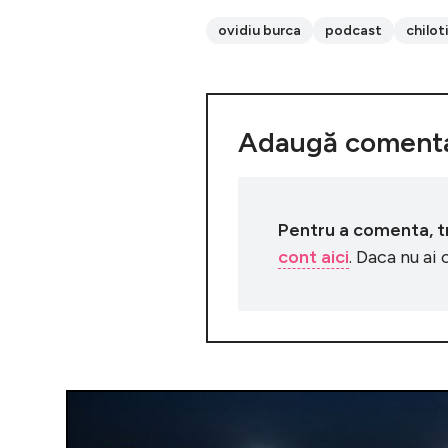
ovidiu burca
podcast
chilot
Adaugă comenta
Pentru a comenta, tre
cont aici
. Daca nu ai