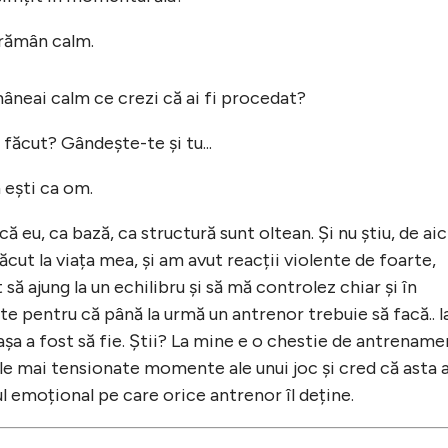
rămân calm.
âneai calm ce crezi că ai fi procedat?
 făcut? Gândește-te și tu...
 ești ca om.
ă eu, ca bază, ca structură sunt oltean. Și nu știu, de aic
făcut la viața mea, și am avut reacții violente de foarte,
 să ajung la un echilibru și să mă controlez chiar și în
 pentru că până la urmă un antrenor trebuie să facă.. l
așa a fost să fie. Știi? La mine e o chestie de antrename
le mai tensionate momente ale unui joc și cred că asta 
ul emoțional pe care orice antrenor îl deține.