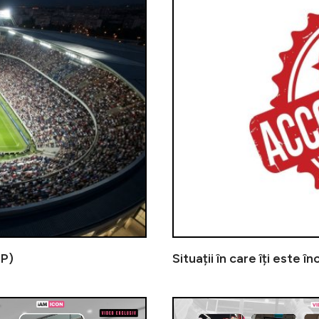
(P)
Situații în care îți este î
Florin Răducioiu, un italiano vero!