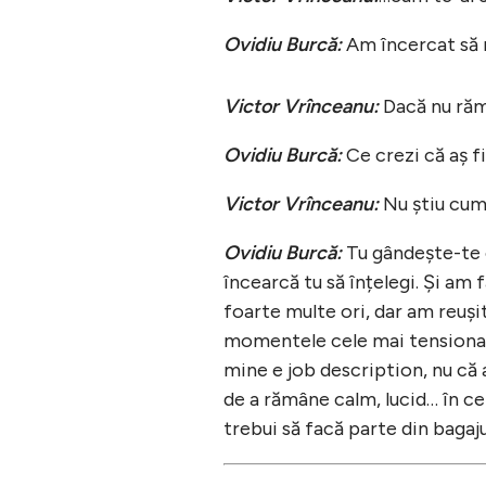
Ovidiu Burcă:
Am încercat să 
Victor Vrînceanu:
Dacă nu răm
Ovidiu Burcă:
Ce crezi că aș fi
Victor Vrînceanu:
Nu știu cum
Ovidiu Burcă:
Tu gândește-te c
încearcă tu să înțelegi. Și am 
foarte multe ori, dar am reușit
momentele cele mai tensionate
mine e job description, nu că 
de a rămâne calm, lucid… în ce
trebui să facă parte din bagaj