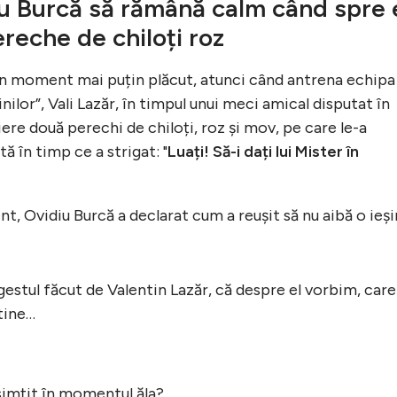
u Burcă să rămână calm când spre 
reche de chiloți roz
un moment mai puțin plăcut, atunci când antrena echipa
nilor”, Vali Lazăr, în timpul unui meci amical disputat în
iere două perechi de chiloți, roz și mov, pe care le-a
 în timp ce a strigat: "
Luați! Să-i dați lui Mister în
nt, Ovidiu Burcă a declarat cum a reușit să nu aibă o ieși
estul făcut de Valentin Lazăr, că despre el vorbim, care
 tine…
simțit în momentul ăla?