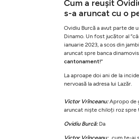
Cum a reușit Ovidi
s-a aruncat cu o pe
Ovidiu Burcă a avut parte de 
Dinamo. Un fost jucător al ”câi
ianuarie 2023, a scos din jamb
aruncat spre banca dinamovistă
cantonament!
"
La aproape doi ani de la incide
nervoasă la adresa lui Lazăr.
Victor Vrînceanu:
Apropo de g
aruncat niște chiloți roz spre
Ovidiu Burcă:
Da
Victor Vrînceanu:
…cum te-ai 