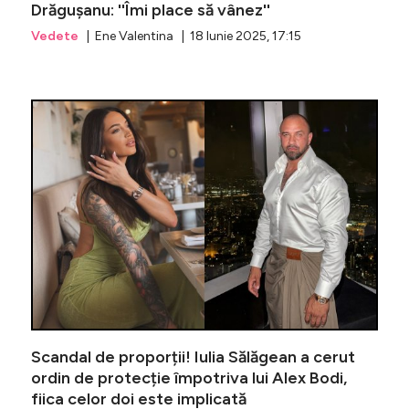
Drăgușanu: ''Îmi place să vânez''
Vedete
| Ene Valentina | 18 Iunie 2025, 17:15
Alex Bodi
Scandal de proporții! Iulia Sălăgean a cerut
ordin de protecție împotriva lui Alex Bodi,
fiica celor doi este implicată