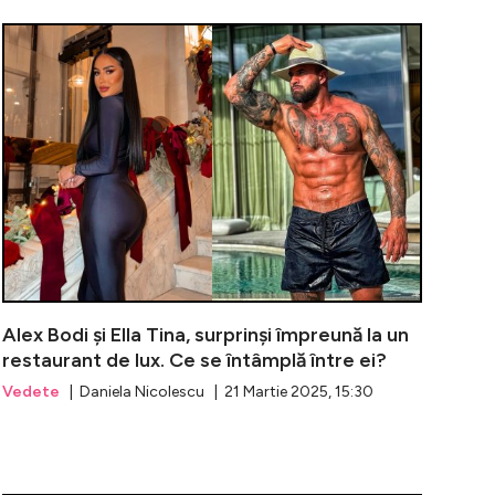
, adevărul despre relația cu Alex Bodi și regretele legate
Alex Bodi nu
Alex Bodi și Ella Tina, surprinși împreună la un
restaurant de lux. Ce se întâmplă între ei?
Vedete
| Daniela Nicolescu | 21 Martie 2025, 15:30