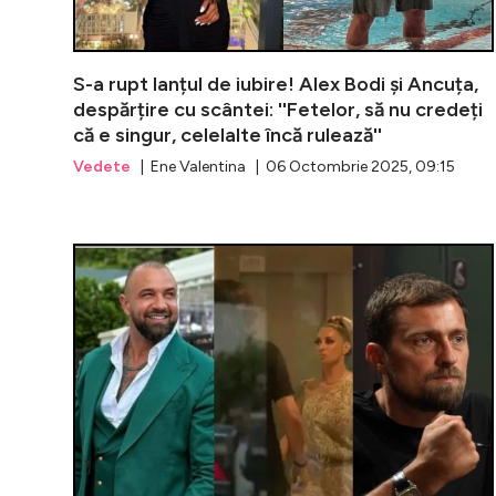
S-a rupt lanțul de iubire! Alex Bodi și Ancuța,
despărțire cu scântei: ''Fetelor, să nu credeți
că e singur, celelalte încă rulează''
Vedete
| Ene Valentina | 06 Octombrie 2025, 09:15