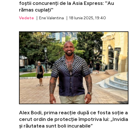
foștii concurenți de la Asia Express: ''Au
rămas cuplați''
Vedete
| Ene Valentina | 18 Iunie 2025, 19:40
Alex Bodi, prima reacție după ce fosta soție a
cerut ordin de protecție împotriva lui: „Invidia
și răutatea sunt boli incurabile”