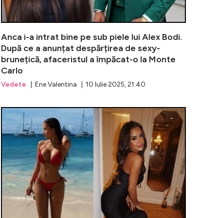
Anca i-a intrat bine pe sub piele lui Alex Bodi.
După ce a anunțat despărțirea de sexy-
brunețică, afaceristul a împăcat-o la Monte
Carlo
Vedete
| Ene Valentina | 10 Iulie 2025, 21:40
 dintre Bodi și Alexa continuă: ”Asta e singura bătaie în c
Alex Bodi, ad