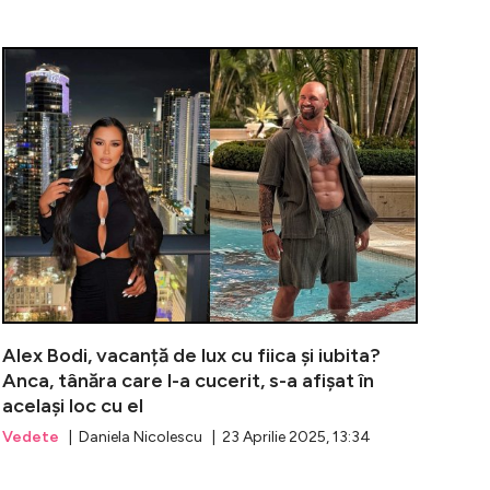
u tentă de ''telenovelă VIP''! Avocatul lui Dan Alexa promi
Bomba moment
Alex Bodi, vacanță de lux cu fiica și iubita?
Anca, tânăra care l-a cucerit, s-a afișat în
același loc cu el
Vedete
| Daniela Nicolescu | 23 Aprilie 2025, 13:34