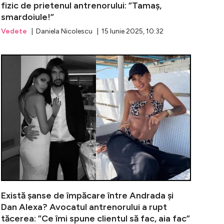
fizic de prietenul antrenorului: ”Tamaș,
smardoiule!”
Vedete
| Daniela Nicolescu | 15 Iunie 2025, 10:32
, prima reacție după ce fosta soție a cerut ordin de prote
Scandal de pr
Există șanse de împăcare între Andrada și
Dan Alexa? Avocatul antrenorului a rupt
tăcerea: ”Ce îmi spune clientul să fac, aia fac”