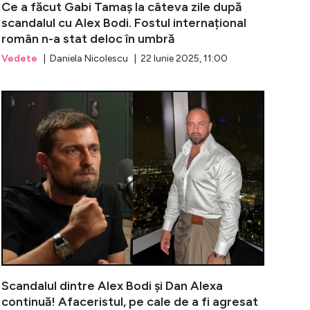
Ce a făcut Gabi Tamaș la câteva zile după
scandalul cu Alex Bodi. Fostul internațional
român n-a stat deloc în umbră
Vedete
| Daniela Nicolescu | 22 Iunie 2025, 11:00
n scandalul Bodi-Alexa-Tamaș! Milionarul mută decisiv și î
Alex Bodi n-a
Scandalul dintre Alex Bodi și Dan Alexa
continuă! Afaceristul, pe cale de a fi agresat