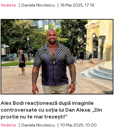
Vedete
| Daniela Nicolescu | 16 Mai 2025, 17:16
datează idila dintre Alex Bodi și soția lui Dan Alexa? Ce
Alex Bodi, r
Alex Bodi reacționează după imaginile
controversate cu soția lui Dan Alexa: „Din
prostie nu te mai trezești!”
Vedete
| Daniela Nicolescu | 10 Mai 2025, 10:00