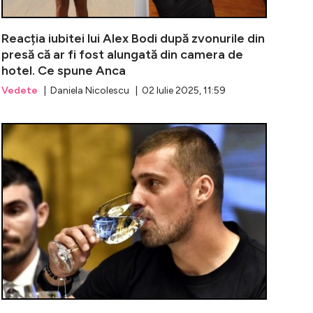
Reacția iubitei lui Alex Bodi după zvonurile din
presă că ar fi fost alungată din camera de
hotel. Ce spune Anca
Vedete
| Daniela Nicolescu | 02 Iulie 2025, 11:59
 a dezvăluit dacă au existat sau nu șanse de împăcare într
Iubita lui Al