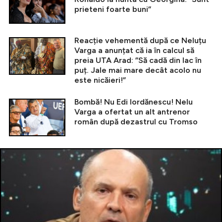
prieteni foarte buni”
Reacție vehementă după ce Neluțu
Varga a anunțat că ia în calcul să
preia UTA Arad: ”Să cadă din lac în
puț. Jale mai mare decât acolo nu
este nicăieri!”
Bombă! Nu Edi Iordănescu! Nelu
Varga a ofertat un alt antrenor
român după dezastrul cu Tromso