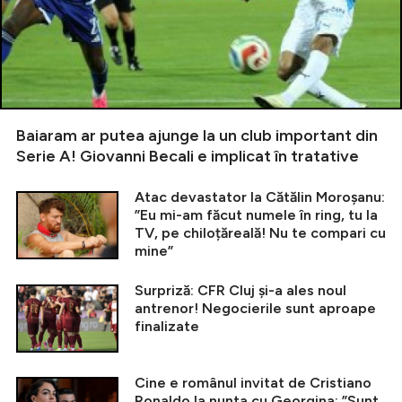
Baiaram ar putea ajunge la un club important din
Serie A! Giovanni Becali e implicat în tratative
Atac devastator la Cătălin Moroșanu:
”Eu mi-am făcut numele în ring, tu la
TV, pe chiloțăreală! Nu te compari cu
mine”
Surpriză: CFR Cluj și-a ales noul
antrenor! Negocierile sunt aproape
finalizate
Cine e românul invitat de Cristiano
Ronaldo la nunta cu Georgina: ”Sunt