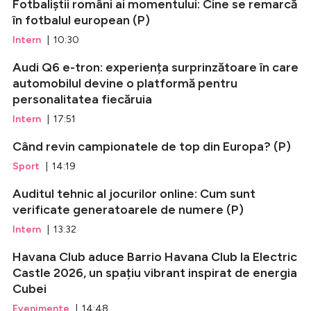
Fotbaliștii români ai momentului: Cine se remarcă
în fotbalul european (P)
Intern
| 10:30
Audi Q6 e-tron: experiența surprinzătoare în care
automobilul devine o platformă pentru
personalitatea fiecăruia
Intern
| 17:51
Când revin campionatele de top din Europa? (P)
Sport
| 14:19
Auditul tehnic al jocurilor online: Cum sunt
verificate generatoarele de numere (P)
Intern
| 13:32
Havana Club aduce Barrio Havana Club la Electric
Castle 2026, un spațiu vibrant inspirat de energia
Cubei
Evenimente
| 14:48