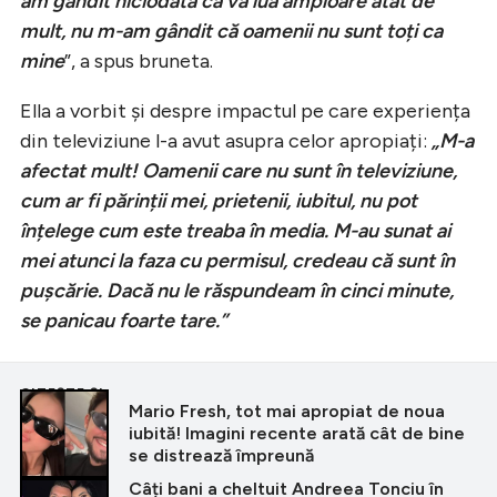
am gândit niciodată că va lua amploare atât de
mult, nu m-am gândit că oamenii nu sunt toți ca
mine
”, a spus bruneta.
Ella a vorbit și despre impactul pe care experiența
din televiziune l-a avut asupra celor apropiați:
„M-a
afectat mult! Oamenii care nu sunt în televiziune,
cum ar fi părinții mei, prietenii, iubitul, nu pot
înțelege cum este treaba în media. M-au sunat ai
mei atunci la faza cu permisul, credeau că sunt în
pușcărie. Dacă nu le răspundeam în cinci minute,
se panicau foarte tare.”
CITEȘTE ȘI
Mario Fresh, tot mai apropiat de noua
iubită! Imagini recente arată cât de bine
se distrează împreună
Câți bani a cheltuit Andreea Tonciu în