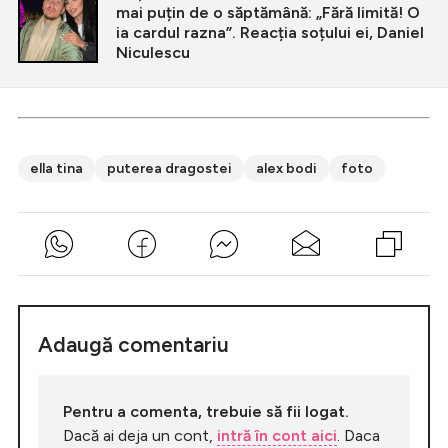
mai puțin de o săptămână: „Fără limită! O
ia cardul razna”. Reacția soțului ei, Daniel
Niculescu
ella tina
puterea dragostei
alex bodi
foto
Adaugă comentariu
Pentru a comenta, trebuie să fii logat.
Dacă ai deja un cont,
intră în cont aici
. Daca