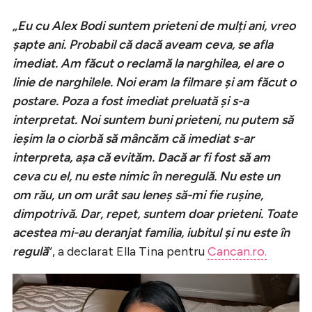
„Eu cu Alex Bodi suntem prieteni de mulți ani, vreo
șapte ani. Probabil că dacă aveam ceva, se afla
imediat. Am făcut o reclamă la narghilea, el are o
linie de narghilele. Noi eram la filmare și am făcut o
postare. Poza a fost imediat preluată și s-a
interpretat. Noi suntem buni prieteni, nu putem să
ieșim la o ciorbă să mâncăm că imediat s-ar
interpreta, așa că evităm. Dacă ar fi fost să am
ceva cu el, nu este nimic în neregulă. Nu este un
om rău, un om urât sau leneș să-mi fie rușine,
dimpotrivă. Dar, repet, suntem doar prieteni. Toate
acestea mi-au deranjat familia, iubitul și nu este în
regulă
”, a declarat Ella Tina pentru
Cancan.ro.