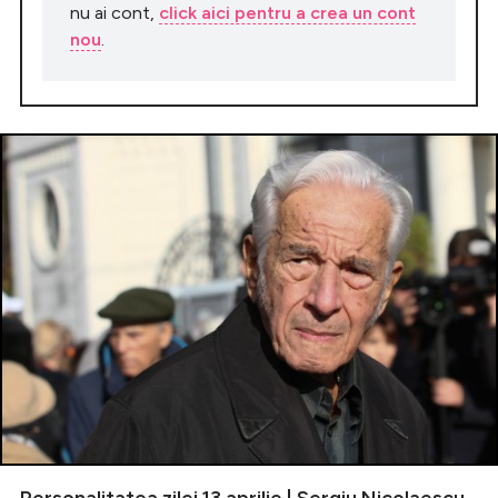
nu ai cont,
click aici pentru a crea un cont
nou
.
Personalitatea zilei 13 aprilie | Sergiu Nicolaescu,