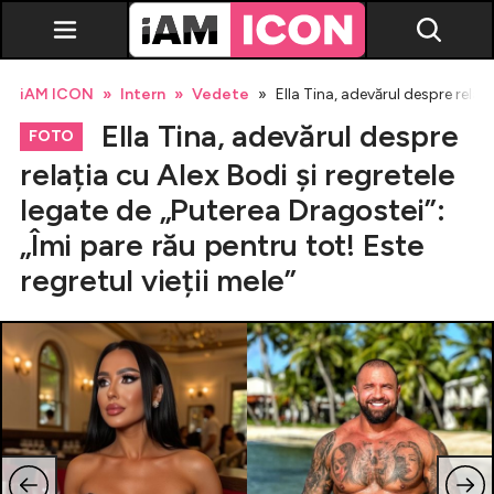
iAM ICON
Intern
Vedete
Ella Tina, adevărul despre relați
Ella Tina, adevărul despre
FOTO
relația cu Alex Bodi și regretele
legate de „Puterea Dragostei”:
Vedete
„Îmi pare rău pentru tot! Este
regretul vieții mele”
Breaking news
Evenimente
Emisiuni TV
Horoscop
Lifestyle