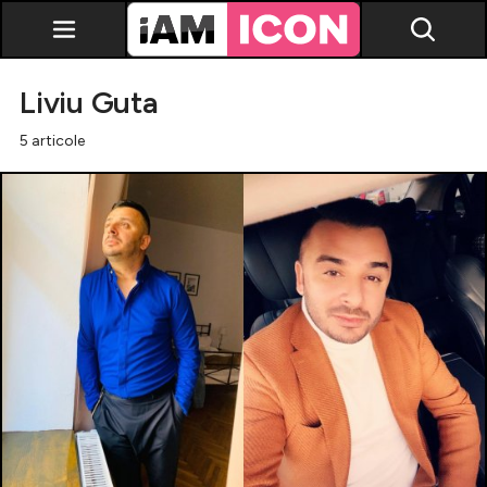
Liviu Guta
5 articole
Vedete
Breaking news
Evenimente
Emisiuni TV
Horoscop
Lifestyle