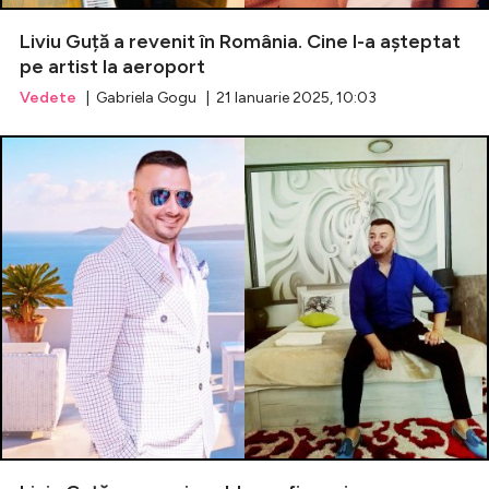
Liviu Guță a revenit în România. Cine l-a așteptat
Celebrități
pe artist la aeroport
Vedete
| Gabriela Gogu | 21 Ianuarie 2025, 10:03
Breaking News
Intră în cont
Creează cont