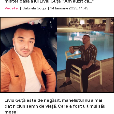
misterioasă a lui Liviu Guță: ”Am auzit că...”
Vedete
| Gabriela Gogu | 14 Ianuarie 2025, 14:45
Liviu Guță este de negăsit, manelistul nu a mai
dat niciun semn de viață. Care a fost ultimul său
mesaj