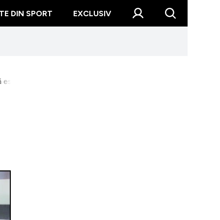
TE DIN SPORT
EXCLUSIV
ă este dat dispărut: ”Am trecut prin foarte multe...”