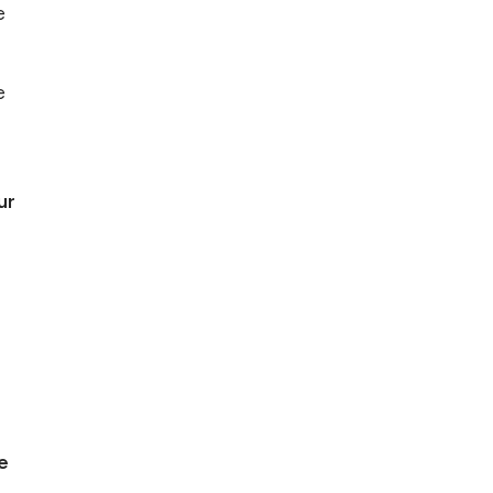
e
e
ur
e