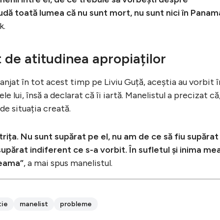
udă toată lumea că nu sunt mort, nu sunt nici în Panam
k.
t de atitudinea apropiaților
anjat în tot acest timp pe Liviu Guță, aceștia au vorbit î
 lui, însă a declarat că îi iartă. Manelistul a precizat că
de situația creată.
strița. Nu sunt supărat pe el, nu am de ce să fiu supărat 
supărat indiferent ce s-a vorbit. În sufletul și inima me
seama”
, a mai spus manelistul.
tie
manelist
probleme