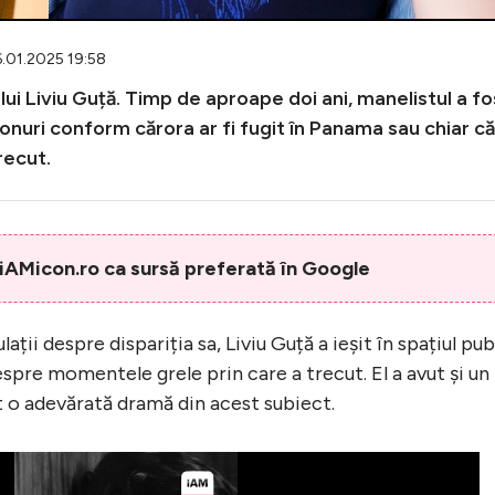
6.01.2025 19:58
ul lui Liviu Guță. Timp de aproape doi ani, manelistul a fo
vonuri conform cărora ar fi fugit în Panama sau chiar că
trecut.
AMicon.ro ca sursă preferată în Google
ții despre dispariția sa, Liviu Guță a ieșit în spațiul pub
espre momentele grele prin care a trecut. El a avut și un
t o adevărată dramă din acest subiect.