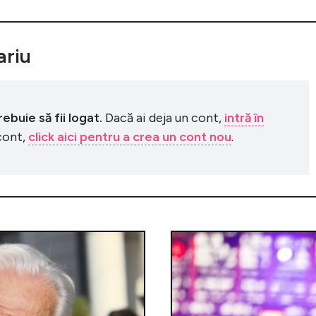
riu
buie să fii logat.
Dacă ai deja un cont,
intră în
 cont,
click aici pentru a crea un cont nou
.