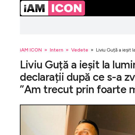
iAM ICON
Intern
Vedete
Liviu Guță a ieșit 
Liviu Guță a ieșit la lum
declarații după ce s-a z
”Am trecut prin foarte m