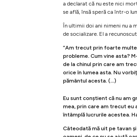
a declarat că nu este nici mort 
se află, însă speră ca într-o lu
În ultimii doi ani nimeni nu a m
de socializare. El a recunoscu
”Am trecut prin foarte multe
probleme. Cum vine asta? M-am
de la chinul prin care am trecu
orice în lumea asta. Nu vorbi
pământul acesta. (…)
Eu sunt conștient că nu am gre
mea, prin care am trecut eu a
întâmplă lucrurile acestea. H
Câteodată mă uit pe tavan și
oameni, de ce nu se ajută oam