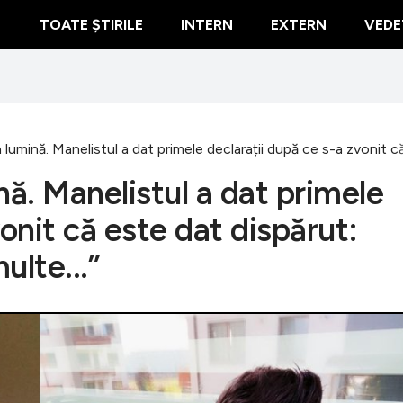
TOATE ȘTIRILE
INTERN
EXTERN
VEDE
la lumină. Manelistul a dat primele declarații după ce s-a zvonit c
ină. Manelistul a dat primele
vonit că este dat dispărut:
ulte...”