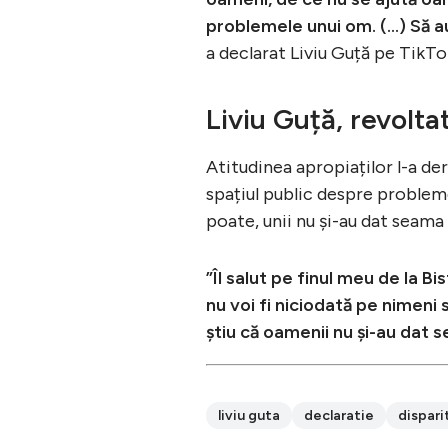
problemele unui om. (…) Să a
a declarat Liviu Guță pe TikTo
Liviu Guță, revolta
Atitudinea apropiaților l-a der
spațiul public despre problemele
poate, unii nu și-au dat seama 
”Îl salut pe finul meu de la Bi
nu voi fi niciodată pe nimeni 
știu că oamenii nu și-au dat 
liviu guta
declaratie
dispari