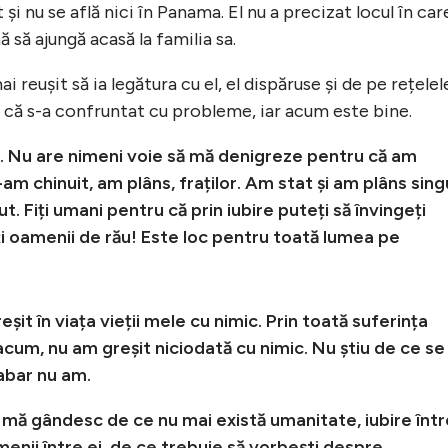
și nu se află nici în Panama. El nu a precizat locul în car
nă să ajungă acasă la familia sa.
ai reușit să ia legătura cu el, el dispăruse și de pe rețelel
t că s-a confruntat cu probleme, iar acum este bine.
. Nu are nimeni voie să mă denigreze pentru că am
 chinuit, am plâns, fraților. Am stat și am plâns sing
t. Fiți umani pentru că prin iubire puteți să învingeți
ți oamenii de rău! Este loc pentru toată lumea pe
șit în viața vieții mele cu nimic. Prin toată suferința
cum, nu am greșit niciodată cu nimic. Nu știu de ce se
abar nu am.
 mă gândesc de ce nu mai există umanitate, iubire într
enii între ei, de ce trebuie să vorbești despre