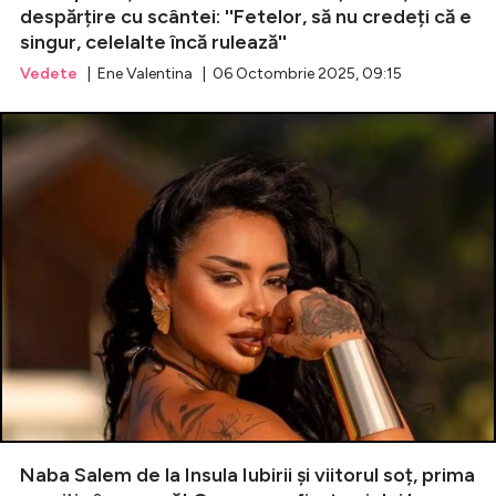
despărțire cu scântei: ''Fetelor, să nu credeți că e
singur, celelalte încă rulează''
Vedete
| Ene Valentina | 06 Octombrie 2025, 09:15
Naba Salem de la Insula Iubirii și viitorul soț, prima