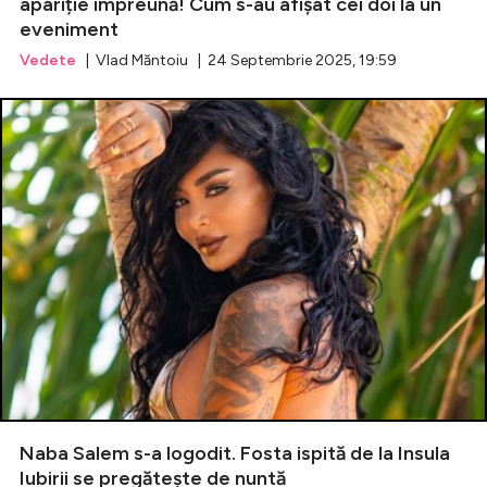
apariție împreună! Cum s-au afișat cei doi la un
eveniment
Vedete
| Vlad Măntoiu | 24 Septembrie 2025, 19:59
Naba Salem s-a logodit. Fosta ispită de la Insula
Iubirii se pregătește de nuntă