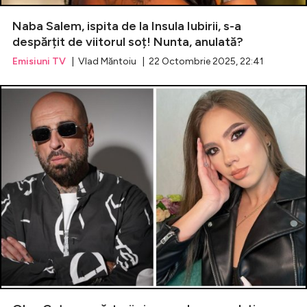
Naba Salem, ispita de la Insula Iubirii, s-a
Celebrități
despărțit de viitorul soț! Nunta, anulată?
Emisiuni TV
| Vlad Măntoiu | 22 Octombrie 2025, 22:41
Breaking News
Intră în cont
Creează cont