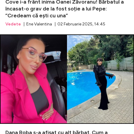
Cove i-a frânt inima Oanei Zăvoranu! Bărbatul a
încasat-o grav de la fost soție a lui Pepe:
”Credeam că ești cu una”
Vedete
| Ene Valentina | 02 Februarie 2025, 14:45
Dana Roba s-a afișat cu alt bărbat. Cum a