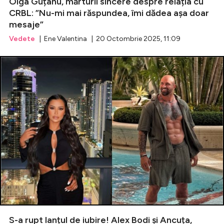
Olga Guțanu, mărturii sincere despre relația cu
CRBL: ”Nu-mi mai răspundea, îmi dădea așa doar
mesaje”
Vedete
| Ene Valentina | 20 Octombrie 2025, 11:09
S-a rupt lanțul de iubire! Alex Bodi și Ancuța,