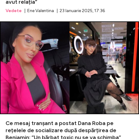
avut relația”
Vedete
| Ene Valentina | 23 Ianuarie 2025, 17:36
Ce mesaj tranșant a postat Dana Roba pe
rețelele de socializare după despărțirea de
Beniamin: ”Un bărbat toxic nu se va schimba”