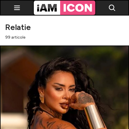
Relatie
99 articole
Vedete
Breaking news
Evenimente
Emisiuni TV
Horoscop
Lifestyle