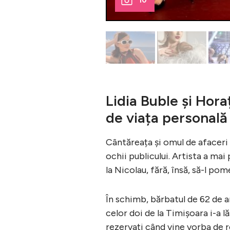
10
Lidia Buble și Hora
de viața personală
Cântăreața și omul de afaceri
ochii publicului. Artista a ma
la Nicolau, fără, însă, să-l p
În schimb, bărbatul de 62 de an
celor doi de la Timișoara i-a l
rezervați când vine vorba de re