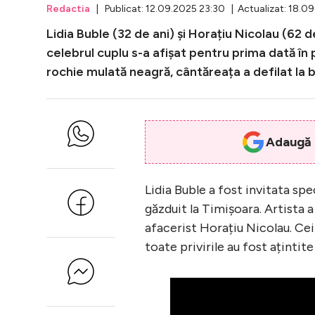
Redactia
| Publicat: 12.09.2025 23:30 | Actualizat: 18.0
Lidia Buble (32 de ani) și Horațiu Nicolau (62 d
celebrul cuplu s-a afișat pentru prima dată în
rochie mulată neagră, cântăreața a defilat la br
Adaugă i
Lidia Buble a fost invitata s
găzduit la Timișoara. Artista a
afacerist Horațiu Nicolau. Cei 
toate privirile au fost ațintite