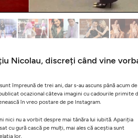
țiu Nicolau, discreți când vine vorb
 sunt împreună de trei ani, dar s-au ascuns până acum de
i publicat ocazional câteva imagini cu cadourile primite 
omenească în vreo postare de pe Instagram.
i nici nu a vorbit despre mai tânăra lui iubită. Apariția
ăsat cu gură cască pe mulți, mai ales că aceștia sunt
lația lor.