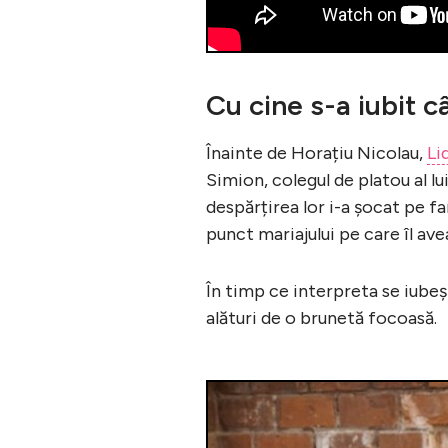
Cu cine s-a iubit c
Înainte de Horațiu Nicolau,
Li
Simion, colegul de platou al lu
despărțirea lor i-a șocat pe f
punct mariajului pe care îl ave
În timp ce interpreta se iubeș
alături de o brunetă focoasă.