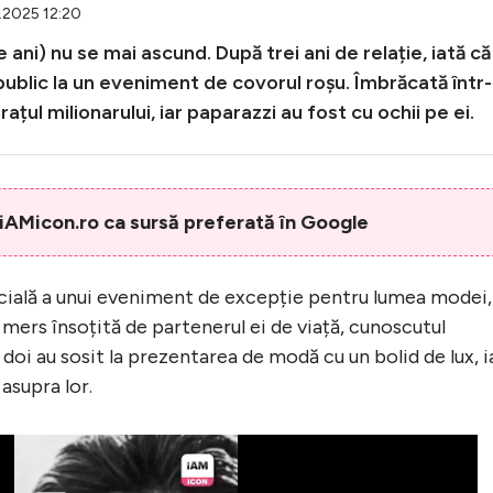
9.2025 12:20
e ani) nu se mai ascund. După trei ani de relație, iată că
 public la un eveniment de covorul roșu. Îmbrăcată într
ațul milionarului, iar paparazzi au fost cu ochii pe ei.
AMicon.ro ca sursă preferată în Google
pecială a unui eveniment de excepție pentru lumea modei,
 mers însoțită de partenerul ei de viață, cunoscutul
doi au sosit la prezentarea de modă cu un bolid de lux, i
 asupra lor.