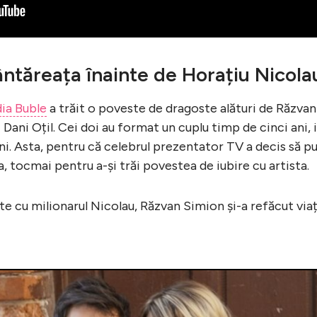
ântăreața înainte de Horațiu Nicola
dia Buble
a trăit o poveste de dragoste alături de Răzvan
i Dani Oțil. Cei doi au format un cuplu timp de cinci ani, 
ani. Asta, pentru că celebrul prezentator TV a decis să p
a, tocmai pentru a-și trăi povestea de iubire cu artista.
te cu milionarul Nicolau, Răzvan Simion și-a refăcut via