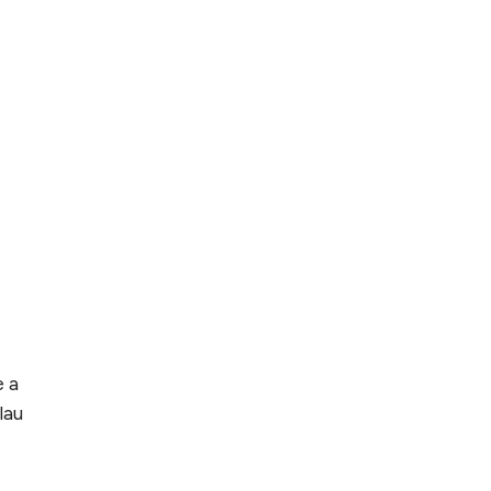
e a
lau