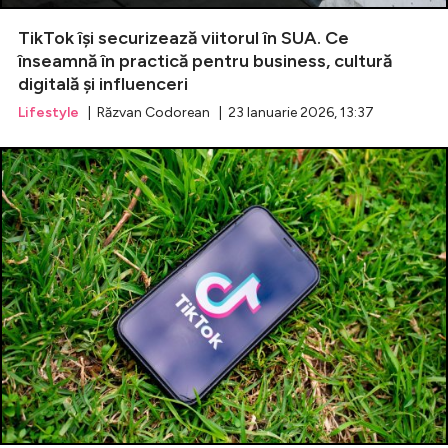
TikTok își securizează viitorul în SUA. Ce
Celebrități
înseamnă în practică pentru business, cultură
digitală și influenceri
Breaking News
Lifestyle
| Răzvan Codorean | 23 Ianuarie 2026, 13:37
Intră în cont
Creează cont