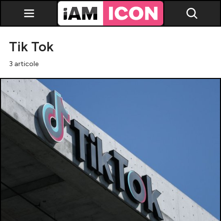
Tik Tok
3 articole
Vedete
Breaking news
Evenimente
Emisiuni TV
Horoscop
Lifestyle