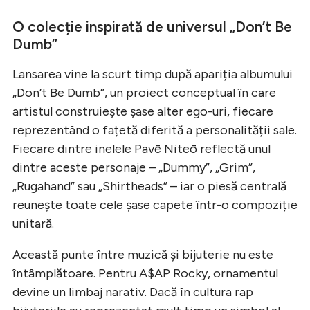
O colecție inspirată de universul „Don’t Be
Dumb”
Lansarea vine la scurt timp după apariția albumului
„Don’t Be Dumb”, un proiect conceptual în care
artistul construiește șase alter ego-uri, fiecare
reprezentând o fațetă diferită a personalității sale.
Fiecare dintre inelele Pavē Niteō reflectă unul
dintre aceste personaje – „Dummy”, „Grim”,
„Rugahand” sau „Shirtheads” – iar o piesă centrală
reunește toate cele șase capete într-o compoziție
unitară.
Această punte între muzică și bijuterie nu este
întâmplătoare. Pentru A$AP Rocky, ornamentul
devine un limbaj narativ. Dacă în cultura rap