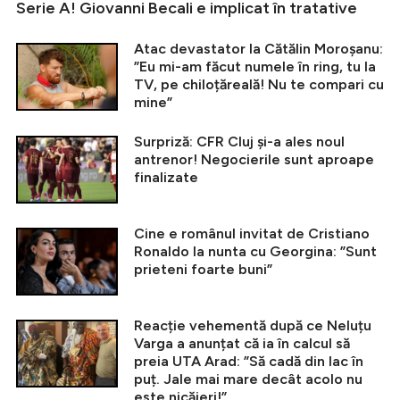
Serie A! Giovanni Becali e implicat în tratative
Atac devastator la Cătălin Moroșanu:
”Eu mi-am făcut numele în ring, tu la
TV, pe chiloțăreală! Nu te compari cu
mine”
Surpriză: CFR Cluj și-a ales noul
antrenor! Negocierile sunt aproape
finalizate
Cine e românul invitat de Cristiano
Ronaldo la nunta cu Georgina: ”Sunt
prieteni foarte buni”
Reacție vehementă după ce Neluțu
Varga a anunțat că ia în calcul să
preia UTA Arad: ”Să cadă din lac în
puț. Jale mai mare decât acolo nu
este nicăieri!”