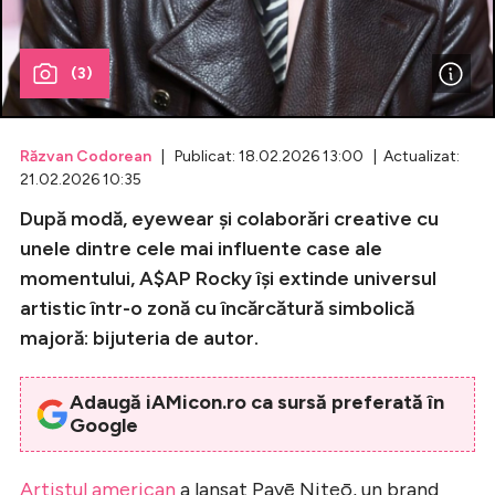
Celebrități
(3)
Breaking News
Răzvan Codorean
| Publicat: 18.02.2026 13:00 | Actualizat:
21.02.2026 10:35
După modă, eyewear și colaborări creative cu
unele dintre cele mai influente case ale
momentului, A$AP Rocky își extinde universul
artistic într-o zonă cu încărcătură simbolică
majoră: bijuteria de autor.
Intră în cont
Adaugă iAMicon.ro ca sursă preferată în
Creează cont
Google
Artistul american
a lansat Pavē Niteō, un brand