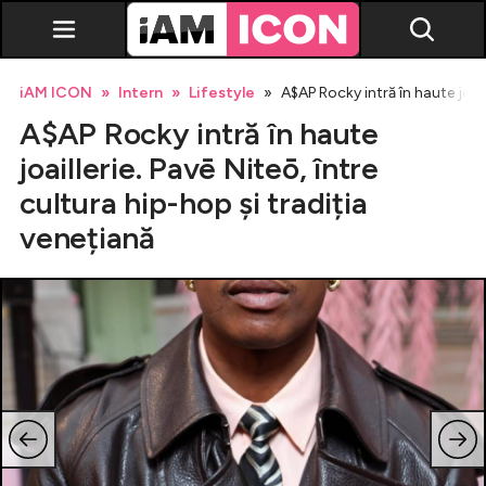
iAM ICON
Intern
Lifestyle
A$AP Rocky intră în haute joail
A$AP Rocky intră în haute
joaillerie. Pavē Niteō, între
cultura hip-hop și tradiția
venețiană
Vedete
Breaking news
Evenimente
Emisiuni TV
Horoscop
Lifestyle