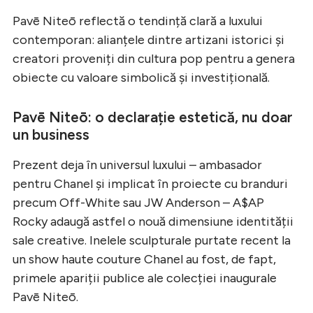
Pavē Niteō reflectă o tendință clară a luxului
contemporan: alianțele dintre artizani istorici și
creatori proveniți din cultura pop pentru a genera
obiecte cu valoare simbolică și investițională.
Pavē Niteō: o declarație estetică, nu doar
un business
Prezent deja în universul luxului – ambasador
pentru Chanel și implicat în proiecte cu branduri
precum Off-White sau JW Anderson – A$AP
Rocky adaugă astfel o nouă dimensiune identității
sale creative. Inelele sculpturale purtate recent la
un show haute couture Chanel au fost, de fapt,
primele apariții publice ale colecției inaugurale
Pavē Niteō.