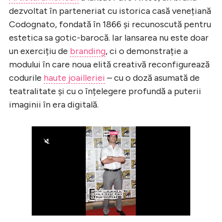
dezvoltat în parteneriat cu istorica casă venețiană
Codognato, fondată în 1866 și recunoscută pentru
estetica sa gotic-barocă. Iar lansarea nu este doar
un exercițiu de
branding
, ci o demonstrație a
modului în care noua elită creativă reconfigurează
codurile
haute joailleriei
– cu o doză asumată de
teatralitate și cu o înțelegere profundă a puterii
imaginii în era digitală.