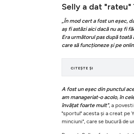
Selly a dat "rateu" 
„În mod cert a fost un eșec, d
aș fi astăzi aici dacă nu aș fi 
Era următorul pas după toată a
care să funcționeze și pe onlin
CITEȘTE ȘI
A fost un eșec din punctul ac
am manageriat-o acolo, în cele 
învățat foarte mult"
, a povesti
"sportul" acesta şi a creat pe
minciuni", care se bucură de un