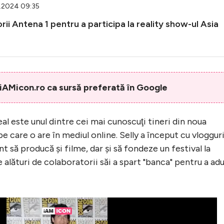
5.2024 09:35
ii Antena 1 pentru a participa la reality show-ul Asia
AMicon.ro ca sursă preferată în Google
al este unul dintre cei mai cunoscuţi tineri din noua
 pe care o are în mediul online. Selly a început cu vloggur
t să producă şi filme, dar şi să fondeze un festival la
 alături de colaboratorii săi a spart "banca" pentru a ad