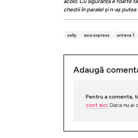
acolo. Cu siguranță e foarte t
chestii în paralel și n-aș putea
selly
asia express
antena 1
Adaugă comenta
Pentru a comenta, tre
cont aici
. Daca nu ai