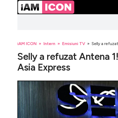
iAM ICON
Intern
Emisiuni TV
Selly a refuza
Selly a refuzat Antena 1
Asia Express