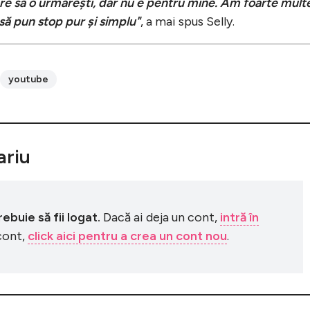
are să o urmărești, dar nu e pentru mine. Am foarte mult
 să pun stop pur și simplu"
, a mai spus Selly.
youtube
riu
buie să fii logat.
Dacă ai deja un cont,
intră în
 cont,
click aici pentru a crea un cont nou
.