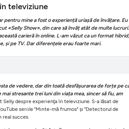
în televiziune
ar pentru mine a fost o experiență uriașă de învățare. Eu
făcut «Selly Show», din care să învăț atât de multe lucruri.
ceastă carieră în online. L-am văzut ca un format hibrid
e, și pe TV. Dar diferențele erau foarte mari.
esta de vedere, dar din toată desfășurarea de forțe pe c
mai stresante trei luni din viața mea, sincer să fiu, am
t Selly despre experienţa în televiziune. S-a lăsat de
 YouTube seriile "Minte-mă frumos" şi "Detectorul de
 real succes.