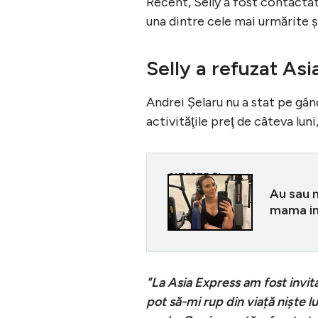
Recent, Selly a fost contactat
una dintre cele mai urmărite ş
Selly a refuzat As
Andrei Şelaru nu a stat pe gând
activităţile preţ de câteva luni,
CITEȘTE ȘI
Au sau n
mama in
"La Asia Express am fost invit
pot să-mi rup din viață niște 