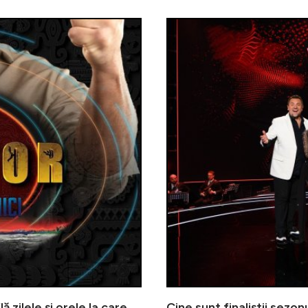
ă zilele și orele la care
Cine sunt finaliștii sezo