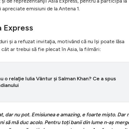
 şi de reprezentanţii Asia Express, pentru a participa la
i apreciate emisiuni de la Antena 1.
ia Express
uri şi a refuzat invitaţia, motivând că nu îşi poate lăsa
 cât ar trebui să fie plecat în Asia, la filmări:
u o relaţie Iulia Vântur şi Salman Khan? Ce a spus
dianului
at, dar nu pot. Emisiunea e amazing, e foarte mișto. Dar 
luni să mă duc acolo. Pentru toți banii din lume n-aș merg