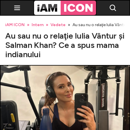
iAM ICON
Intern
Vedete
Au sau nu o relaţie Iulia Vântu
Au sau nu o relaţie Iulia Vântur şi
Salman Khan? Ce a spus mama
indianului
Vedete
Breaking news
Evenimente
Emisiuni TV
Horoscop
Lifestyle