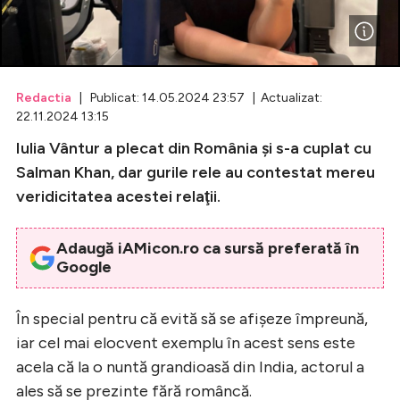
Celebrități
Breaking News
Redactia
| Publicat: 14.05.2024 23:57 | Actualizat:
22.11.2024 13:15
Iulia Vântur a plecat din România şi s-a cuplat cu
Salman Khan, dar gurile rele au contestat mereu
veridicitatea acestei relaţii.
Adaugă iAMicon.ro ca sursă preferată în
Google
Intră în cont
În special pentru că evită să se afişeze împreună,
Creează cont
iar cel mai elocvent exemplu în acest sens este
acela că la o nuntă grandioasă din India, actorul a
ales să se prezinte fără româncă.