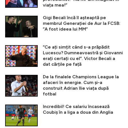
viața mea!”
Gigi Becali încă îl așteaptă pe
membrul Generației de Aur la FCSB:
”A fost ideea lui MM”
”Ce ați simțit când s-a prăpădit
Lucescu? Dumneavoastră și Giovanni
erați certați cu el”. Victor Becali a
dat cărțile pe față
De la finalele Champions League la
afaceri în energie. Cum și-a
construit Adrian Ilie viața după
fotbal
Incredibil! Ce salariu încasează
Coubiș în a liga a doua din Anglia