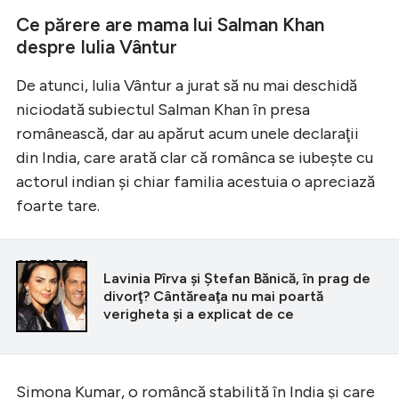
Ce părere are mama lui Salman Khan
despre Iulia Vântur
De atunci, Iulia Vântur a jurat să nu mai deschidă
niciodată subiectul Salman Khan în presa
românească, dar au apărut acum unele declaraţii
din India, care arată clar că românca se iubeşte cu
actorul indian şi chiar familia acestuia o apreciază
foarte tare.
CITEȘTE ȘI
Lavinia Pîrva şi Ştefan Bănică, în prag de
divorţ? Cântăreaţa nu mai poartă
verigheta şi a explicat de ce
Simona Kumar, o româncă stabilită în India şi care