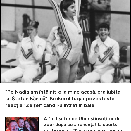
”Pe Nadia am întâlnit-o la mine acasă, era iubita
lui Ștefan Bănică”. Brokerul fugar povestește
reacția ”Zeiței” când i-a intrat în baie
A fost șofer de Uber și însoțitor de
zbor după ce a renunțat la sportul
profesionist: ”Nu mi-am imaginat în