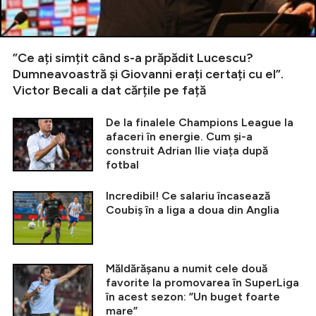
”Ce ați simțit când s-a prăpădit Lucescu?
Dumneavoastră și Giovanni erați certați cu el”.
Victor Becali a dat cărțile pe față
De la finalele Champions League la
afaceri în energie. Cum și-a
construit Adrian Ilie viața după
fotbal
Incredibil! Ce salariu încasează
Coubiș în a liga a doua din Anglia
Măldărășanu a numit cele două
favorite la promovarea în SuperLiga
în acest sezon: ”Un buget foarte
mare”