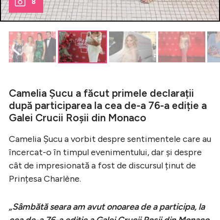
8
Camelia Șucu a făcut primele declarații
după participarea la cea de-a 76-a ediție a
Galei Crucii Roșii din Monaco
Camelia Șucu a vorbit despre sentimentele care au
încercat-o în timpul evenimentului, dar și despre
cât de impresionată a fost de discursul ținut de
Prințesa Charlène.
„Sâmbătă seara am avut onoarea de a participa, la