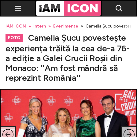
iAM ICON
Intern
Evenimente
Camelia Șucu povestește ex
Camelia Șucu povestește
FOTO
experiența trăită la cea de-a 76-
a ediție a Galei Crucii Roșii din
Vedete
Monaco: ''Am fost mândră să
reprezint România''
Breaking news
Evenimente
Emisiuni TV
Horoscop
Lifestyle