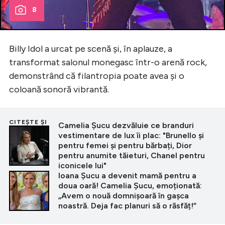
8
Billy Idol a urcat pe scenă și, în aplauze, a
transformat salonul monegasc într-o arenă rock,
demonstrând că filantropia poate avea și o
coloană sonoră vibrantă.
CITEȘTE ȘI
Camelia Șucu dezvăluie ce branduri
vestimentare de lux îi plac: "Brunello și
pentru femei și pentru bărbați, Dior
pentru anumite tăieturi, Chanel pentru
iconicele lui"
Ioana Șucu a devenit mamă pentru a
doua oară! Camelia Șucu, emoționată:
„Avem o nouă domnișoară în gașca
noastră. Deja fac planuri să o răsfăț!”