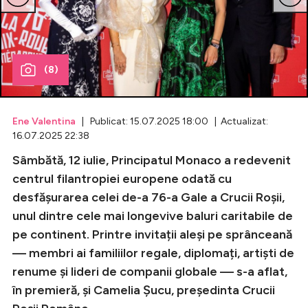
Celebrități
Breaking News
(8)
Ene Valentina
| Publicat: 15.07.2025 18:00 | Actualizat:
16.07.2025 22:38
Sâmbătă, 12 iulie, Principatul Monaco a redevenit
centrul filantropiei europene odată cu
desfășurarea celei de-a 76-a Gale a Crucii Roșii,
unul dintre cele mai longevive baluri caritabile de
Intră în cont
pe continent. Printre invitații aleși pe sprânceană
Creează cont
— membri ai familiilor regale, diplomați, artiști de
renume și lideri de companii globale — s-a aflat,
în premieră, și Camelia Șucu, președinta Crucii