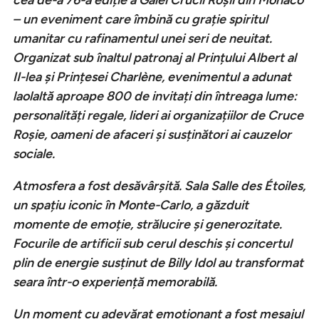
cea de-a 76-a ediție a Galei Crucii Roșii din Monaco
– un eveniment care îmbină cu grație spiritul
umanitar cu rafinamentul unei seri de neuitat.
Organizat sub înaltul patronaj al Prințului Albert al
II-lea și Prințesei Charlène, evenimentul a adunat
laolaltă aproape 800 de invitați din întreaga lume:
personalități regale, lideri ai organizațiilor de Cruce
Roșie, oameni de afaceri și susținători ai cauzelor
sociale.
Atmosfera a fost desăvârșită. Sala Salle des Étoiles,
un spațiu iconic în Monte-Carlo, a găzduit
momente de emoție, strălucire și generozitate.
Focurile de artificii sub cerul deschis și concertul
plin de energie susținut de Billy Idol au transformat
seara într-o experiență memorabilă.
Un moment cu adevărat emoționant a fost mesajul