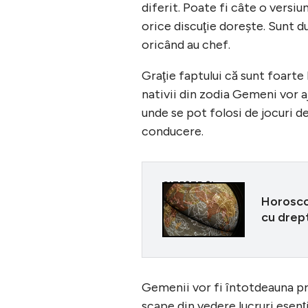
diferit. Poate fi câte o versi
orice discuţie doreşte. Sunt du
oricând au chef.
Graţie faptului că sunt foarte
nativii din zodia Gemeni vor aj
unde se pot folosi de jocuri de
conducere.
CITEȘTE ȘI
Horosco
cu drep
Gemenii vor fi întotdeauna preo
scape din vedere lucruri esenţ