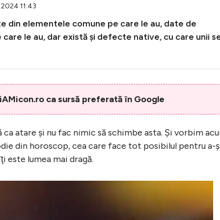
8.2024 11:43
nite din elementele comune pe care le au, date de
care le au, dar există şi defecte native, cu care unii s
AMicon.ro ca sursă preferată în Google
ptă ca atare şi nu fac nimic să schimbe asta. Şi vorbim ac
ie din horoscop, cea care face tot posibilul pentru a-ş
ţi este lumea mai dragă.