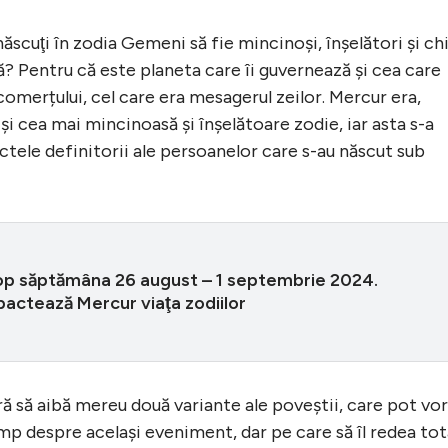
ăscuţi în zodia Gemeni să fie mincinoşi, înşelători şi ch
ă? Pentru că este planeta care îi guvernează şi cea care
comerțului, cel care era mesagerul zeilor. Mercur era,
şi cea mai mincinoasă şi înşelătoare zodie, iar asta s-a
fectele definitorii ale persoanelor care s-au născut sub
p săptămâna 26 august – 1 septembrie 2024.
actează Mercur viaţa zodiilor
ă să aibă mereu două variante ale poveştii, care pot vor
mp despre acelaşi eveniment, dar pe care să îl redea tot