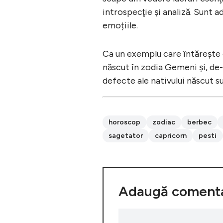
introspecţie şi analiză. Sunt ad
emoțiile.
Ca un exemplu care întăreşte 
născut în zodia Gemeni şi, de-a
defecte ale nativului născut 
horoscop
zodiac
berbec
sagetator
capricorn
pesti
Adaugă comenta