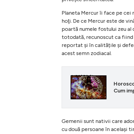
Planeta Mercur îi face pe cei n
hoţi. De ce Mercur este de vin
poartă numele fostului zeu al 
totodată, recunoscut ca fiind 
reportat şi în calitățile şi de
acest semn zodiacal.
CITEȘTE ȘI
Horosco
Cum imp
Gemenii sunt nativii care ador
cu două persoane în acelaşi ti