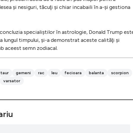
esea şi nesiguri, tăcuţi şi chiar incabaili în a-şi gestiona
concluzia specialiştilor în astrologie, Donald Trump est
 lungul timpului, şi-a demonstrat aceste calităţi şi
sub aceest semn zodiacal.
taur
gemeni
rac
leu
fecioara
balanta
scorpion
varsator
riu