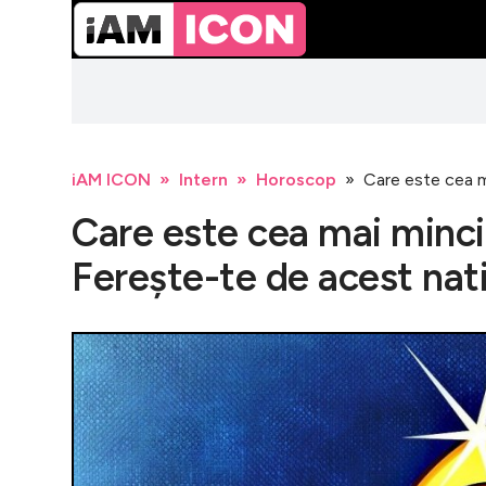
iAM ICON
Intern
Horoscop
Care este cea m
Care este cea mai minci
Fereşte-te de acest nat