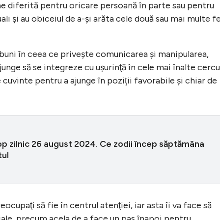
une diferită pentru oricare persoană în parte sau pentru
ali şi au obiceiul de a-şi arăta cele două sau mai multe f
 buni în ceea ce priveşte comunicarea şi manipularea,
unge să se integreze cu uşurinţă în cele mai înalte cercu
 cuvinte pentru a ajunge în poziţii favorabile şi chiar de
p zilnic 26 august 2024. Ce zodii încep săptămâna
tul
cupaţi să fie în centrul atenţiei, iar asta îi va face să
iale, precum acela de a face un pas înapoi pentru