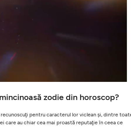
 mincinoasă zodie din horoscop?
recunoscuţi pentru caracterul lor viclean şi, dintre toat
cei care au chiar cea mai proastă reputaţie în ceea ce