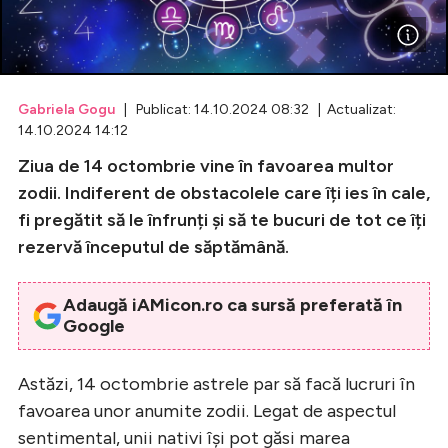
Celebrități
Breaking News
Gabriela Gogu
| Publicat: 14.10.2024 08:32 | Actualizat:
14.10.2024 14:12
Ziua de 14 octombrie vine în favoarea multor
zodii. Indiferent de obstacolele care îți ies în cale,
fi pregătit să le înfrunți și să te bucuri de tot ce îți
rezervă începutul de săptămână.
Adaugă iAMicon.ro ca sursă preferată în
Google
Intră în cont
Creează cont
Astăzi, 14 octombrie astrele par să facă lucruri în
favoarea unor anumite zodii. Legat de aspectul
sentimental, unii nativi își pot găsi marea