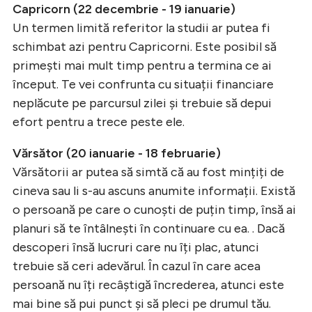
Capricorn (22 decembrie - 19 ianuarie)
Un termen limită referitor la studii ar putea fi
schimbat azi pentru Capricorni. Este posibil să
primești mai mult timp pentru a termina ce ai
început. Te vei confrunta cu situații financiare
neplăcute pe parcursul zilei și trebuie să depui
efort pentru a trece peste ele.
Vărsător (20 ianuarie - 18 februarie)
Vărsătorii ar putea să simtă că au fost mințiți de
cineva sau li s-au ascuns anumite informații. Există
o persoană pe care o cunoști de puțin timp, însă ai
planuri să te întâlnești în continuare cu ea. . Dacă
descoperi însă lucruri care nu îți plac, atunci
trebuie să ceri adevărul. În cazul în care acea
persoană nu îți recâștigă încrederea, atunci este
mai bine să pui punct și să pleci pe drumul tău.