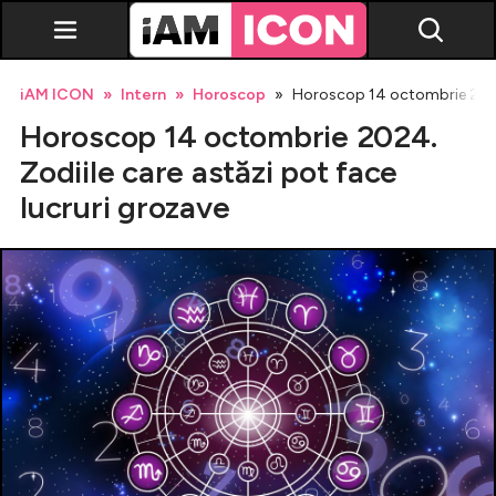
iAM ICON
Intern
Horoscop
Horoscop 14 octombrie 2024.
Horoscop 14 octombrie 2024.
Zodiile care astăzi pot face
lucruri grozave
Vedete
Breaking news
Evenimente
Emisiuni TV
Horoscop
Lifestyle