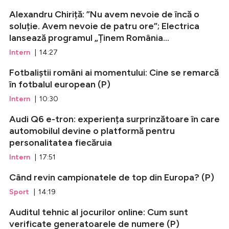
Alexandru Chiriță: ”Nu avem nevoie de încă o
soluție. Avem nevoie de patru ore”; Electrica
lansează programul „Ținem România...
Intern
| 14:27
Fotbaliștii români ai momentului: Cine se remarcă
în fotbalul european (P)
Intern
| 10:30
Audi Q6 e-tron: experiența surprinzătoare în care
automobilul devine o platformă pentru
personalitatea fiecăruia
Intern
| 17:51
Când revin campionatele de top din Europa? (P)
Sport
| 14:19
Auditul tehnic al jocurilor online: Cum sunt
verificate generatoarele de numere (P)