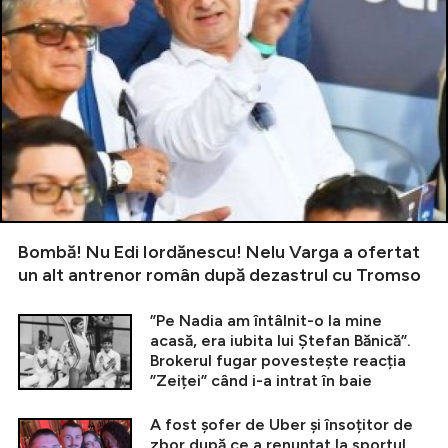
Bombă! Nu Edi Iordănescu! Nelu Varga a ofertat
un alt antrenor român după dezastrul cu Tromso
”Pe Nadia am întâlnit-o la mine
acasă, era iubita lui Ștefan Bănică”.
Brokerul fugar povestește reacția
”Zeiței” când i-a intrat în baie
A fost șofer de Uber și însoțitor de
zbor după ce a renunțat la sportul