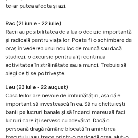
te-ar putea afecta și azi.
Rac (21 iunie - 22 iulie)
Racii au posibilitatea de a lua o decizie importantă
și radicală pentru viața lor. Poate fi o schimbare de
oraș în vederea unui nou loc de muncă sau dacă
studiezi, o excursie pentru a îți continua
activitatea în străinătate sau a munci. Trebuie să
alegi ce ți se potrivește.
Leu (23 iulie - 22 august)
Casa leilor are nevoie de îmbunătățiri, așa că e
important să investească în ea. Să nu cheltuiești
banii pe lucruri banale și să încerci mereu să faci
lucruri care îți servesc cu adevărat. Dacă o
persoană dragă rămâne blocată în amintirea
trecutului sau trece printr-o perioadă grea, ajut-o