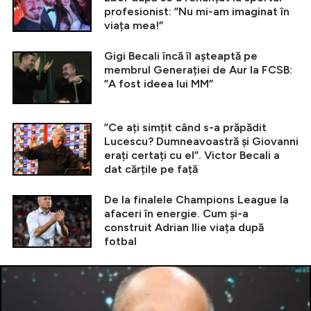
profesionist: ”Nu mi-am imaginat în
viața mea!”
Gigi Becali încă îl așteaptă pe
membrul Generației de Aur la FCSB:
”A fost ideea lui MM”
”Ce ați simțit când s-a prăpădit
Lucescu? Dumneavoastră și Giovanni
erați certați cu el”. Victor Becali a
dat cărțile pe față
De la finalele Champions League la
afaceri în energie. Cum și-a
construit Adrian Ilie viața după
fotbal