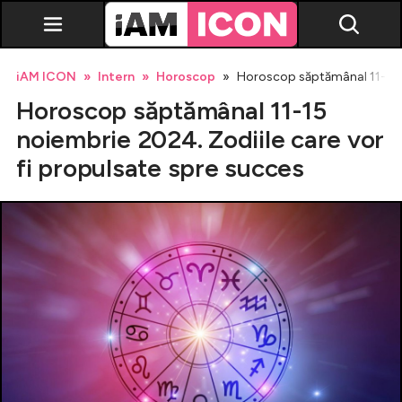
iAM ICON
Intern
Horoscop
Horoscop săptămânal 11-15 n
Horoscop săptămânal 11-15
noiembrie 2024. Zodiile care vor
fi propulsate spre succes
Vedete
Breaking news
Evenimente
Emisiuni TV
Horoscop
Lifestyle