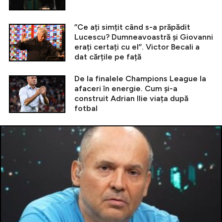
”Ce ați simțit când s-a prăpădit
Lucescu? Dumneavoastră și Giovanni
erați certați cu el”. Victor Becali a
dat cărțile pe față
De la finalele Champions League la
afaceri în energie. Cum și-a
construit Adrian Ilie viața după
fotbal