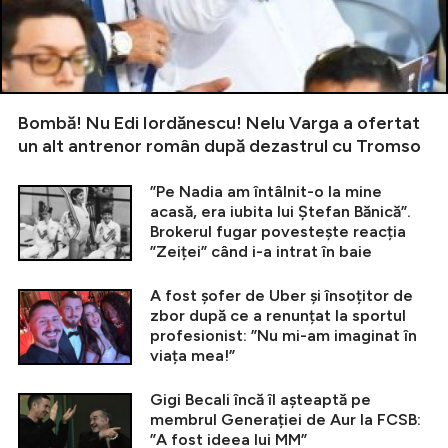
Bombă! Nu Edi Iordănescu! Nelu Varga a ofertat
un alt antrenor român după dezastrul cu Tromso
”Pe Nadia am întâlnit-o la mine
acasă, era iubita lui Ștefan Bănică”.
Brokerul fugar povestește reacția
”Zeiței” când i-a intrat în baie
A fost șofer de Uber și însoțitor de
zbor după ce a renunțat la sportul
profesionist: ”Nu mi-am imaginat în
viața mea!”
Gigi Becali încă îl așteaptă pe
membrul Generației de Aur la FCSB:
”A fost ideea lui MM”