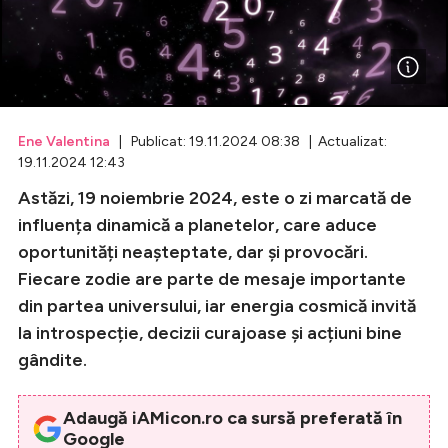
Celebrități
Breaking News
Ene Valentina
| Publicat: 19.11.2024 08:38 | Actualizat:
19.11.2024 12:43
Astăzi, 19 noiembrie 2024, este o zi marcată de
influența dinamică a planetelor, care aduce
oportunități neașteptate, dar și provocări.
Fiecare zodie are parte de mesaje importante
din partea universului, iar energia cosmică invită
Intră în cont
la introspecție, decizii curajoase și acțiuni bine
gândite.
Creează cont
Adaugă iAMicon.ro ca sursă preferată în
Google