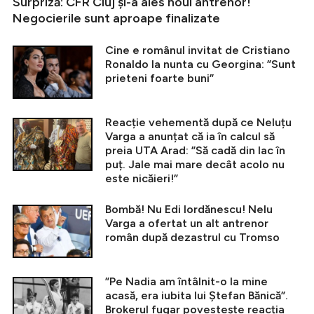
Surpriză: CFR Cluj și-a ales noul antrenor!
Negocierile sunt aproape finalizate
Cine e românul invitat de Cristiano
Ronaldo la nunta cu Georgina: ”Sunt
prieteni foarte buni”
Reacție vehementă după ce Neluțu
Varga a anunțat că ia în calcul să
preia UTA Arad: ”Să cadă din lac în
puț. Jale mai mare decât acolo nu
este nicăieri!”
Bombă! Nu Edi Iordănescu! Nelu
Varga a ofertat un alt antrenor
român după dezastrul cu Tromso
”Pe Nadia am întâlnit-o la mine
acasă, era iubita lui Ștefan Bănică”.
Brokerul fugar povestește reacția