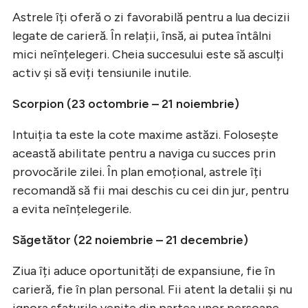
Astrele îți oferă o zi favorabilă pentru a lua decizii
legate de carieră. În relații, însă, ai putea întâlni
mici neînțelegeri. Cheia succesului este să asculți
activ și să eviți tensiunile inutile.
Scorpion (23 octombrie – 21 noiembrie)
Intuiția ta este la cote maxime astăzi. Folosește
această abilitate pentru a naviga cu succes prin
provocările zilei. În plan emoțional, astrele îți
recomandă să fii mai deschis cu cei din jur, pentru
a evita neînțelegerile.
Săgetător (22 noiembrie – 21 decembrie)
Ziua îți aduce oportunități de expansiune, fie în
carieră, fie în plan personal. Fii atent la detalii și nu
ignora sfaturile venite din partea unor persoane