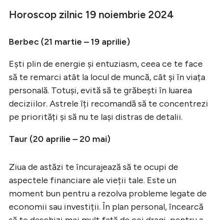
Horoscop zilnic 19 noiembrie 2024
Berbec (21 martie – 19 aprilie)
Ești plin de energie și entuziasm, ceea ce te face
să te remarci atât la locul de muncă, cât și în viața
personală. Totuși, evită să te grăbești în luarea
deciziilor. Astrele îți recomandă să te concentrezi
pe priorități și să nu te lași distras de detalii.
Taur (20 aprilie – 20 mai)
Ziua de astăzi te încurajează să te ocupi de
aspectele financiare ale vieții tale. Este un
moment bun pentru a rezolva probleme legate de
economii sau investiții. În plan personal, încearcă
să te deschizi mai mult față de cei dragi, pentru a