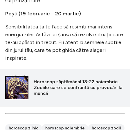
surprinzătoare.
Pești (19 februarie – 20 martie)
Sensibilitatea ta te face să resimți mai intens
energia zilei. Astăzi, ai șansa să rezolvi situații care
te-au apăsat în trecut. Fii atent la semnele subtile
din jurul tău, care te pot ghida către alegeri
inspirate.
CITEȘTE ȘI
Horoscop săptămânal 18-22 noiembrie.
Zodiile care se confruntă cu provocări la
muncă
horoscop zilnic
horoscop noiembrie
horoscop zodii