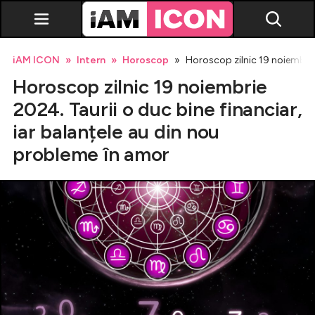
iAM ICON
Intern
Horoscop
Horoscop zilnic 19 noiembrie 
Horoscop zilnic 19 noiembrie
2024. Taurii o duc bine financiar,
iar balanțele au din nou
probleme în amor
Vedete
Breaking news
Evenimente
Emisiuni TV
Horoscop
Lifestyle