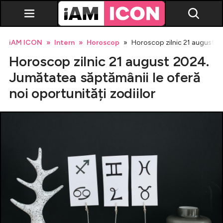
iAM ICON
Intern
Horoscop
Horoscop zilnic 21 august 20
Horoscop zilnic 21 august 2024.
Jumătatea săptămânii le oferă
noi oportunități zodiilor
Vedete
Breaking news
Evenimente
Emisiuni TV
Horoscop
Lifestyle