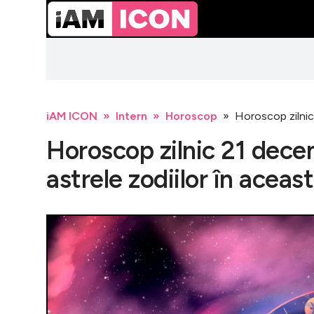
iAM ICON
Intern
Horoscop
Horoscop zilnic 
Horoscop zilnic 21 dece
astrele zodiilor în aceast