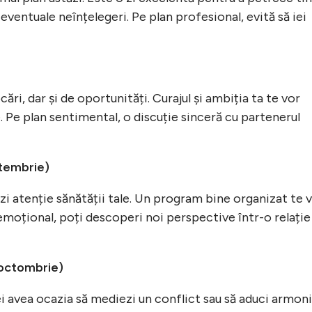
 eventuale neînțelegeri. Pe plan profesional, evită să iei
ări, dar și de oportunități. Curajul și ambiția ta te vor
. Pe plan sentimental, o discuție sinceră cu partenerul
ptembrie)
i atenție sănătății tale. Un program bine organizat te 
n emoțional, poți descoperi noi perspective într-o relație
 octombrie)
Vei avea ocazia să mediezi un conflict sau să aduci armon