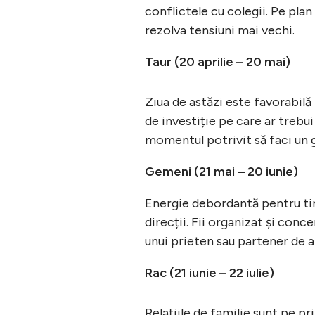
conflictele cu colegii. Pe pla
rezolva tensiuni mai vechi.
Taur (20 aprilie – 20 mai)
Ziua de astăzi este favorabilă
de investiție pe care ar trebui
momentul potrivit să faci un 
Gemeni (21 mai – 20 iunie)
Energie debordantă pentru tine
direcții. Fii organizat și conc
unui prieten sau partener de a
Rac (21 iunie – 22 iulie)
Relațiile de familie sunt pe p