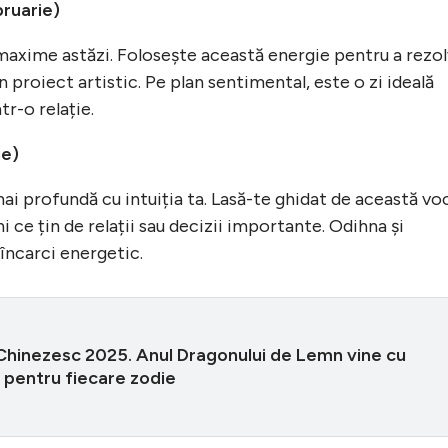
bruarie)
 maxime astăzi. Folosește această energie pentru a rezo
 proiect artistic. Pe plan sentimental, este o zi ideală
tr-o relație.
ie)
ai profundă cu intuiția ta. Lasă-te ghidat de această vo
ni ce țin de relații sau decizii importante. Odihna și
eîncarci energetic.
Chinezesc 2025. Anul Dragonului de Lemn vine cu
 pentru fiecare zodie