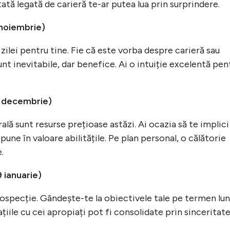
ată legată de carieră te-ar putea lua prin surprindere.
 noiembrie)
zilei pentru tine. Fie că este vorba despre carieră sau
unt inevitabile, dar benefice. Ai o intuiție excelentă pen
1 decembrie)
ală sunt resurse prețioase astăzi. Ai ocazia să te implici
 pune în valoare abilitățile. Pe plan personal, o călătorie
.
 ianuarie)
rospecție. Gândește-te la obiectivele tale pe termen lu
ațiile cu cei apropiați pot fi consolidate prin sinceritate