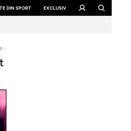
TE DIN SPORT
EXCLUSIV
ă zi
t