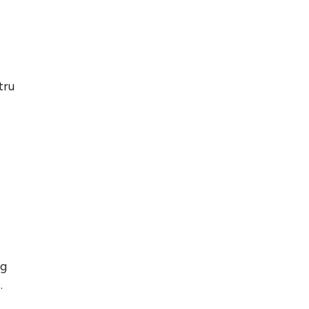
tru
ng
.