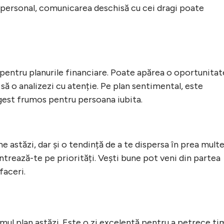
n personal, comunicarea deschisă cu cei dragi poate
 pentru planurile financiare. Poate apărea o oportunitat
 să o analizezi cu atenție. Pe plan sentimental, este
gest frumos pentru persoana iubita.
 astăzi, dar și o tendință de a te dispersa în prea mult
entrează-te pe priorități. Vești bune pot veni din partea
faceri.
rimul plan astăzi. Este o zi excelentă pentru a petrece t