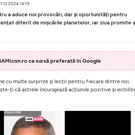
1.12.2024 16:19
ru a aduce noi provocări, dar și oportunități pentru
ențat diferit de mișcările planetelor, iar ziua promite 
AMicon.ro ca sursă preferată în Google
 cu multe surprize și lecții pentru fiecare dintre noi.
te-ți că astrele încurajează acțiunile pozitive și echilib