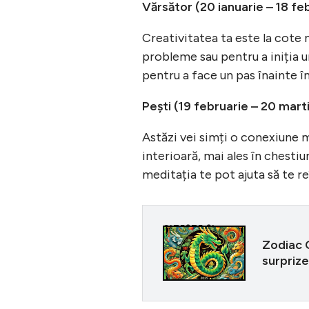
Vărsător (20 ianuarie – 18 fe
Creativitatea ta este la cote
probleme sau pentru a iniția un
pentru a face un pas înainte în
Pești (19 februarie – 20 mart
Astăzi vei simți o conexiune m
interioară, mai ales în chestiu
meditația te pot ajuta să te r
CITEȘTE ȘI
Zodiac 
surprize