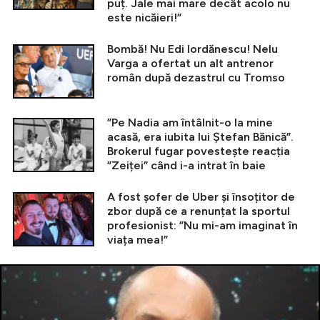
puț. Jale mai mare decât acolo nu
este nicăieri!”
Bombă! Nu Edi Iordănescu! Nelu
Varga a ofertat un alt antrenor
român după dezastrul cu Tromso
”Pe Nadia am întâlnit-o la mine
acasă, era iubita lui Ștefan Bănică”.
Brokerul fugar povestește reacția
”Zeiței” când i-a intrat în baie
A fost șofer de Uber și însoțitor de
zbor după ce a renunțat la sportul
profesionist: ”Nu mi-am imaginat în
viața mea!”