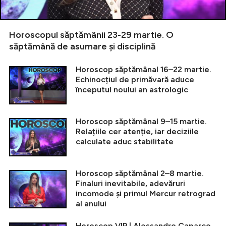
Horoscopul săptămânii 23-29 martie. O
săptămână de asumare și disciplină
Horoscop săptămânal 16–22 martie.
Echinocțiul de primăvară aduce
începutul noului an astrologic
Horoscop săptămânal 9–15 martie.
Relațiile cer atenție, iar deciziile
calculate aduc stabilitate
Horoscop săptămânal 2–8 martie.
Finaluri inevitabile, adevăruri
incomode și primul Mercur retrograd
al anului
Horoscop VIP | Alessandro Caparco,