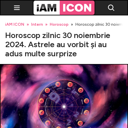
iAM ICON
Intern
Horoscop
Horoscop zilnic 30 noiembrie
Horoscop zilnic 30 noiembrie
2024. Astrele au vorbit și au
adus multe surprize
Vedete
Breaking news
Evenimente
Emisiuni TV
Horoscop
Lifestyle