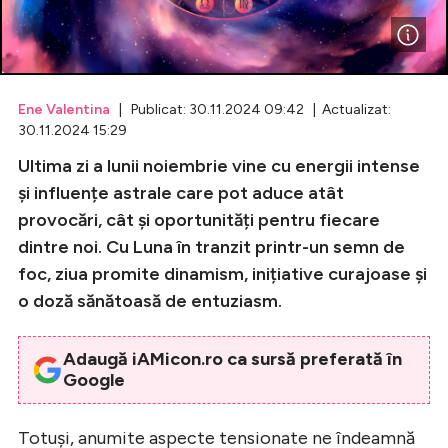
Celebrități
Breaking News
Ene Valentina
| Publicat: 30.11.2024 09:42 | Actualizat:
30.11.2024 15:29
Ultima zi a lunii noiembrie vine cu energii intense
și influențe astrale care pot aduce atât
provocări, cât și oportunități pentru fiecare
dintre noi. Cu Luna în tranzit printr-un semn de
foc, ziua promite dinamism, inițiative curajoase și
o doză sănătoasă de entuziasm.
Intră în cont
Adaugă iAMicon.ro ca sursă preferată în
Creează cont
Google
Totuși, anumite aspecte tensionate ne îndeamnă