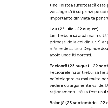
tine liniștea sufletească este
vei alege să îi surprinzi pe c
importante din viața ta pentru
Leu (23 iulie - 22 august)
Leii trebuie să aibă mai multă 
primești de la cei din jur. S-a
mărire de salariu. Depinde doar
acolo unde îți dorești.
Fecioară (23 august - 22 sep
Fecioarele nu ar trebui să fie 
neînțelegere cu mai multe pers
vedere cu argumente valide. 
raționamentul tău a fost unul o
Balanță (23 septembrie - 22