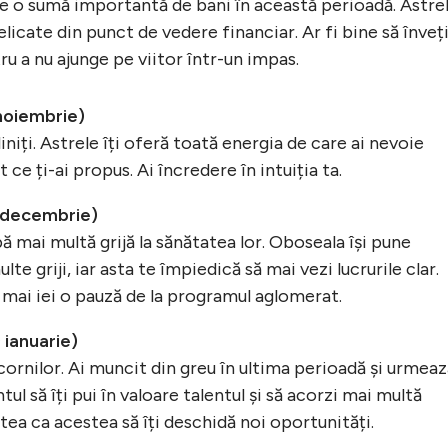
ie o sumă importantă de bani în această perioadă. Astre
licate din punct de vedere financiar. Ar fi bine să înveți
 a nu ajunge pe viitor într-un impas.
noiembrie)
liniți. Astrele îți oferă toată energia de care ai nevoie
 ce ți-ai propus. Ai încredere în intuiția ta.
1 decembrie)
bă mai multă grijă la sănătatea lor. Oboseala își pune
te griji, iar asta te împiedică să mai vezi lucrurile clar.
mai iei o pauză de la programul aglomerat.
 ianuarie)
cornilor. Ai muncit din greu în ultima perioadă și urmea
ul să îți pui în valoare talentul și să acorzi mai multă
utea ca acestea să îți deschidă noi oportunități.