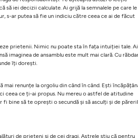
 să iei decizii calculate. Ai grijă la semnalele pe care le
ur, s-ar putea să fie un indiciu către ceea ce ai de făcut
eze prietenii. Nimic nu poate sta în fața intuiției tale. Ai
 însă imaginea de ansamblu este mult mai clară. Cu răbda
nde îți dorești.
ă mai renunțe la orgoliu din când în când. Ești încăpățân
aci ceea ce ți-ai propus. Nu mereu o astfel de atitudine
 fi bine să te oprești o secundă și să asculți și de păreri
 alături de prieteni și de cei dragi. Astrele știu că pentru