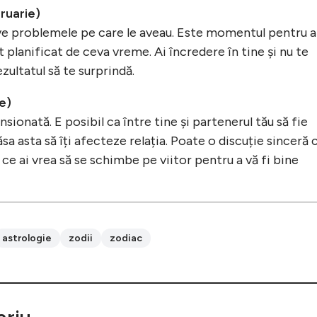
bruarie)
olve problemele pe care le aveau. Este momentul pentru a
ot planificat de ceva vreme. Ai încredere în tine și nu te
zultatul să te surprindă.
e)
ensionată. E posibil ca între tine și partenerul tău să fie
ăsa asta să îți afecteze relația. Poate o discuție sinceră 
i ce ai vrea să se schimbe pe viitor pentru a vă fi bine
astrologie
zodii
zodiac
riu