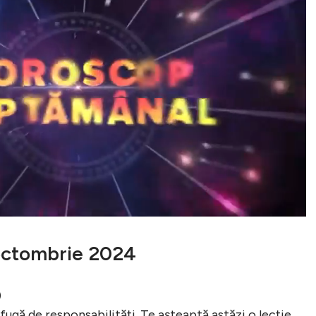
 octombrie 2024
)
fugă de responsabilități. Te așteaptă astăzi o lecție