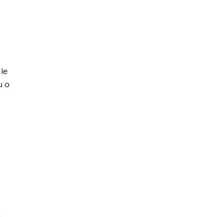
 le
u o