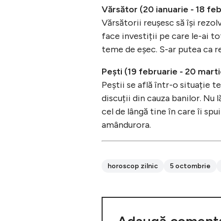
Vărsător (20 ianuarie - 18 fe
Vărsătorii reușesc să își rez
face investiții pe care le-ai t
teme de eșec. S-ar putea ca re
Pești (19 februarie - 20 marti
Peștii se află într-o situație t
discuții din cauza banilor. Nu l
cel de lângă tine în care îi spu
amândurora.
horoscop zilnic
5 octombrie
Adaugă comenta