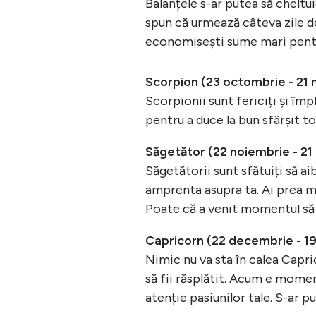
Balanțele s-ar putea să cheltu
spun că urmează câteva zile de
economisești sume mari pentru
Scorpion (23 octombrie - 21 
Scorpionii sunt fericiți și împ
pentru a duce la bun sfârșit tot
Săgetător (22 noiembrie - 2
Săgetătorii sunt sfătuiți să ai
amprenta asupra ta. Ai prea mul
Poate că a venit momentul să 
Capricorn (22 decembrie - 19
Nimic nu va sta în calea Capri
să fii răsplătit. Acum e moment
atenție pasiunilor tale. S-ar p