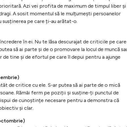
 prioritară. Azi vei profita de maximum de timpul liber și
ei dragi. A sosit momentul să le mulțumești persoanelor
 susținerea pe care ți-au arătat-o.
încredere în ei. Nu te lăsa descurajat de criticile pe care
r putea să ai parte și de o promovare la locul de muncă sa
 de tine și de efortul pe care îl depui pentru a ajunge
tembrie)
atât de critice cu ele. S-ar putea să ai parte de o mică
oane. Rămâi ferm pe poziții și susține-ți punctul de
Dispui de cunoștințe necesare pentru a demonstra că
biectiv și clar.
 octombrie)