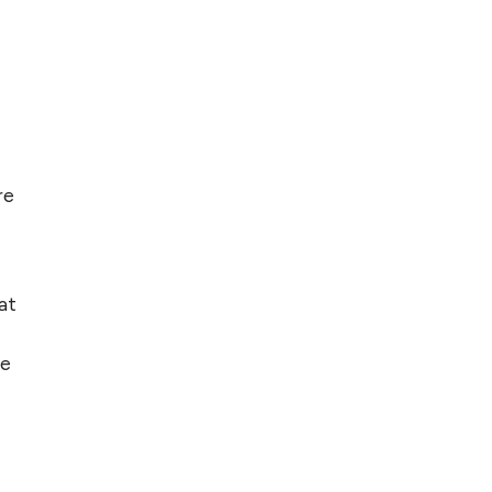
re
at
le