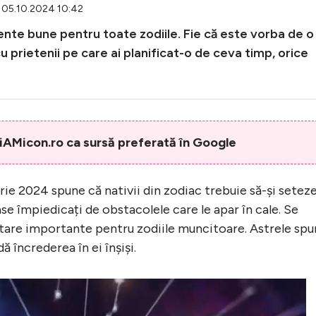
: 05.10.2024 10:42
nte bune pentru toate zodiile. Fie că este vorba de o
u prietenii pe care ai planificat-o de ceva timp, orice
AMicon.ro ca sursă preferată în Google
ie 2024 spune că nativii din zodiac trebuie să-și setez
lase împiedicați de obstacolele care le apar în cale. Se
tare importante pentru zodiile muncitoare. Astrele spu
dă încrederea în ei înșiși.