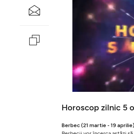
Horoscop zilnic 5
Berbec (21 martie - 19 aprilie
Berbecii vor încerca astăzi să 