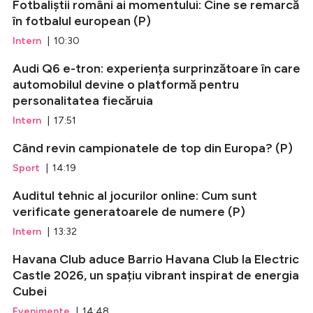
Fotbaliștii români ai momentului: Cine se remarcă
în fotbalul european (P)
Intern
| 10:30
Audi Q6 e-tron: experiența surprinzătoare în care
automobilul devine o platformă pentru
personalitatea fiecăruia
Intern
| 17:51
Când revin campionatele de top din Europa? (P)
Sport
| 14:19
Auditul tehnic al jocurilor online: Cum sunt
verificate generatoarele de numere (P)
Intern
| 13:32
Havana Club aduce Barrio Havana Club la Electric
Castle 2026, un spațiu vibrant inspirat de energia
Cubei
Evenimente
| 14:48