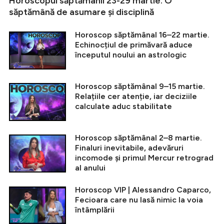
Horoscopul săptămânii 23-29 martie. O
săptămână de asumare și disciplină
Horoscop săptămânal 16–22 martie.
Echinocțiul de primăvară aduce
începutul noului an astrologic
Horoscop săptămânal 9–15 martie.
Relațiile cer atenție, iar deciziile
calculate aduc stabilitate
Horoscop săptămânal 2–8 martie.
Finaluri inevitabile, adevăruri
incomode și primul Mercur retrograd
al anului
Horoscop VIP | Alessandro Caparco,
Fecioara care nu lasă nimic la voia
întâmplării