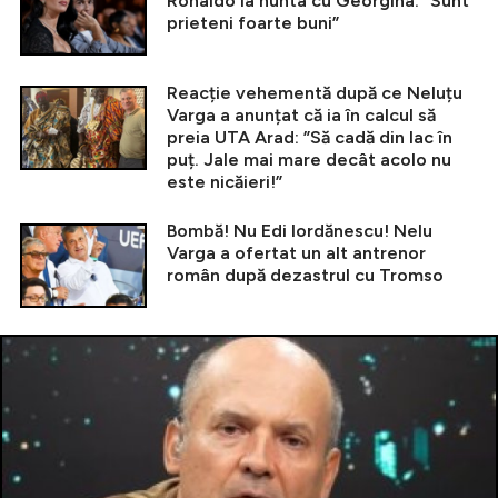
Ronaldo la nunta cu Georgina: ”Sunt
prieteni foarte buni”
Reacție vehementă după ce Neluțu
Varga a anunțat că ia în calcul să
preia UTA Arad: ”Să cadă din lac în
puț. Jale mai mare decât acolo nu
este nicăieri!”
Bombă! Nu Edi Iordănescu! Nelu
Varga a ofertat un alt antrenor
român după dezastrul cu Tromso