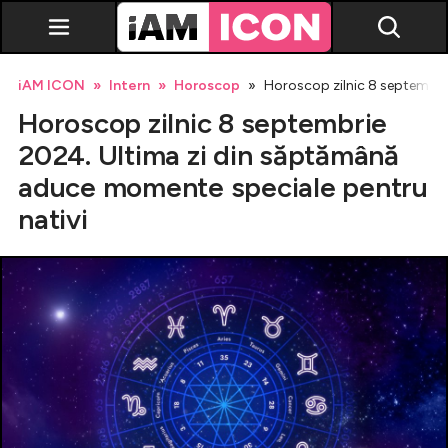
iAM ICON
Intern
Horoscop
Horoscop zilnic 8 septembri
Horoscop zilnic 8 septembrie
2024. Ultima zi din săptămână
aduce momente speciale pentru
nativi
Vedete
Breaking news
Evenimente
Emisiuni TV
Horoscop
Lifestyle