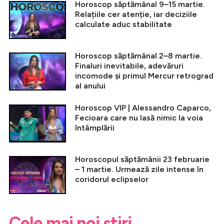
Horoscop săptămânal 9–15 martie.
Relațiile cer atenție, iar deciziile
calculate aduc stabilitate
Horoscop săptămânal 2–8 martie.
Finaluri inevitabile, adevăruri
incomode și primul Mercur retrograd
al anului
Horoscop VIP | Alessandro Caparco,
Fecioara care nu lasă nimic la voia
întâmplării
Horoscopul săptămânii 23 februarie
– 1 martie. Urmează zile intense în
coridorul eclipselor
Cele mai noi știri