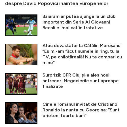
despre David Popovici înaintea Europenelor
Baiaram ar putea ajunge la un club
important din Serie A! Giovanni
Becali e implicat în tratative
Atac devastator la Cătălin Moroșanu:
”Eu mi-am făcut numele în ring, tu la
TV, pe chiloțăreală! Nu te compari cu
mine”
Surpriză: CFR Cluj și-a ales noul
antrenor! Negocierile sunt aproape
finalizate
Cine e românul invitat de Cristiano
Ronaldo la nunta cu Georgina: ”Sunt
prieteni foarte buni”