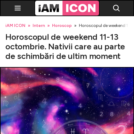
iAM ICON
Intern
Horoscop
Horoscopul de weekend 11-13
Horoscopul de weekend 11-13
octombrie. Nativii care au parte
de schimbări de ultim moment
Vedete
Breaking news
Evenimente
Emisiuni TV
Horoscop
Lifestyle